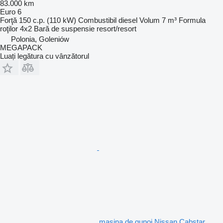
83.000 km
Euro 6
Forţă
150 c.p. (110 kW)
Combustibil
diesel
Volum
7 m³
Formula
roţilor
4x2
Bară de suspensie
resort/resort
Polonia, Goleniów
MEGAPACK
Luați legătura cu vânzătorul
maşina de gunoi Nissan Cabstar