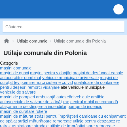
Utilaje comunale
Utilaje comunale din Polonia
Utilaje comunale din Polonia
Categorie
maşini comunale
maşini de gunoi
maşini pentru vidanjări
maşini de desfundat canale
autocuratitor combinat
vehicule municipale universale
mașini de
curățat țevi
semiremorci cisterne cu vid
spălătoare de containere
pentru deșeuri
remorci vidanjare
alte vehicule municipale
vehicule de salvare
mașini de pompieri
ambulanţă
autoscări
vehicule amfibie
autospeciale de salvare de la înălțime
centrul mobil de comandă
ataşamente de stingere a incendiilor
pompe de incendiu
masini de curatare rutiere
maşini de măturat străzi
pentru împrăştieri
camioane cu echipament
de spălat străzi
măturătoare remorcate
utilaje pentru deszapezire
ratrak
aspiratoare stradale
utilaje de împrăștiat sare remorcate