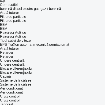
c.p.
Combustibil
benzină
diesel
electro
gaz
gaz / benzină
Arată tuturor
Filtru de particule
Filtru de particule
EEV
EEV
Rezervor AdBlue
Rezervor AdBlue
Tipul cutiei de viteze
EPS
TraXon
automat
mecanică
semiautomat
Arată tuturor
Retarder
Retarder
Ungere centrală
Ungere centrală
Blocare diferenţialului
Blocare diferenţialului
Cabină
Sisteme de încălzire
Sisteme de încălzire
Aer conditionat
Aer conditionat
Cruiz control
Cruiz control
Tahograf