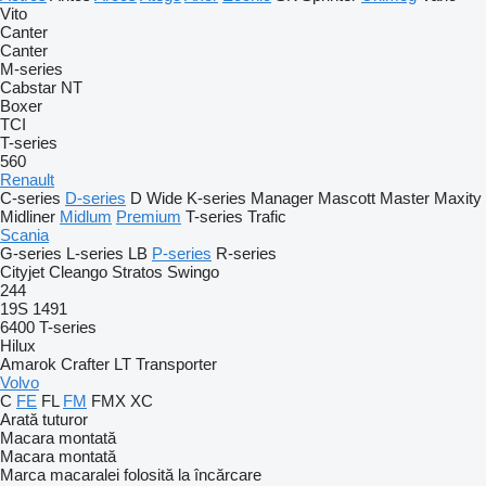
Vito
Canter
Canter
M-series
Cabstar
NT
Boxer
TCI
T-series
560
Renault
C-series
D-series
D Wide
K-series
Manager
Mascott
Master
Maxity
Midliner
Midlum
Premium
T-series
Trafic
Scania
G-series
L-series
LB
P-series
R-series
Cityjet
Cleango
Stratos
Swingo
244
19S
1491
6400
T-series
Hilux
Amarok
Crafter
LT
Transporter
Volvo
C
FE
FL
FM
FMX
XC
Arată tuturor
Macara montată
Macara montată
Marca macaralei folosită la încărcare