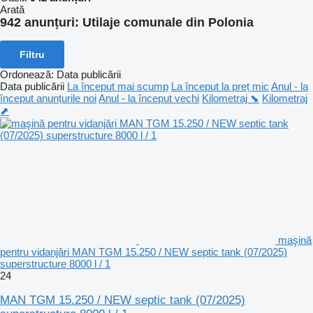
Arată
942 anunțuri:
Utilaje comunale din Polonia
Filtru
Ordonează
:
Data publicării
Data publicării
La început mai scump
La început la preț mic
Anul - la
început anunțurile noi
Anul - la început vechi
Kilometraj ⬊
Kilometraj
⬈
maşină
pentru vidanjări MAN TGM 15.250 / NEW septic tank (07/2025)
superstructure 8000 l / 1
24
MAN TGM 15.250 / NEW septic tank (07/2025)