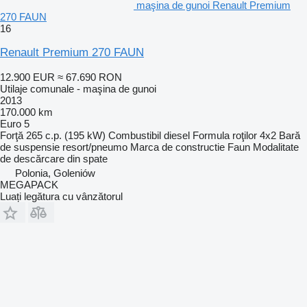
maşina de gunoi Renault Premium
270 FAUN
16
Renault Premium 270 FAUN
12.900 EUR
≈ 67.690 RON
Utilaje comunale - maşina de gunoi
2013
170.000 km
Euro 5
Forţă
265 c.p. (195 kW)
Combustibil
diesel
Formula roţilor
4x2
Bară
de suspensie
resort/pneumo
Marca de constructie
Faun
Modalitate
de descărcare
din spate
Polonia, Goleniów
MEGAPACK
Luați legătura cu vânzătorul