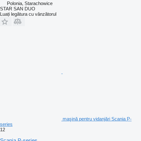
Polonia, Starachowice
STAR SAN DUO
Luați legătura cu vânzătorul
maşină pentru vidanjări Scania P-
series
12
Scania P-series