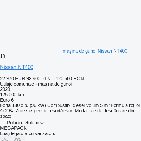
maşina de gunoi Nissan NT400
19
Nissan NT400
22.970 EUR
98.900 PLN
≈ 120.500 RON
Utilaje comunale - maşina de gunoi
2020
125.000 km
Euro 6
Forţă
130 c.p. (96 kW)
Combustibil
diesel
Volum
5 m³
Formula roţilor
4x2
Bară de suspensie
resort/resort
Modalitate de descărcare
din
spate
Polonia, Goleniów
MEGAPACK
Luați legătura cu vânzătorul