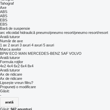
Tahograf
Axe
ABS
ABS
EBS
EBS
Bară de suspensie
arc elicoidal
hidraulică
pneumo/pneumo
resort/pneumo
resort/resort
Arată tuturor
Număr de axe
1 ax
2 axuri
3 axuri
4 axuri
5 axuri
Marca axelor
BPW ECO
MAN
MERCEDES-BENZ
SAF
VOLVO
Arată tuturor
Formula roţilor
4x2
4x4
6x2
6x4
8x4
Arată tuturor
Ax de ridicare
Ax de ridicare
Lipsește vreun filtru?
Propuneți o modificare
Găsit:
-
arată
Găsit:
942 anunțuri