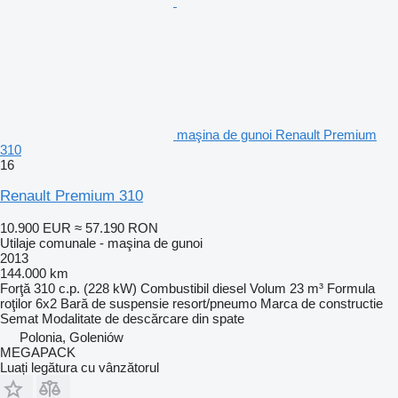
maşina de gunoi Renault Premium
310
16
Renault Premium 310
10.900 EUR
≈ 57.190 RON
Utilaje comunale - maşina de gunoi
2013
144.000 km
Forţă
310 c.p. (228 kW)
Combustibil
diesel
Volum
23 m³
Formula
roţilor
6x2
Bară de suspensie
resort/pneumo
Marca de constructie
Semat
Modalitate de descărcare
din spate
Polonia, Goleniów
MEGAPACK
Luați legătura cu vânzătorul