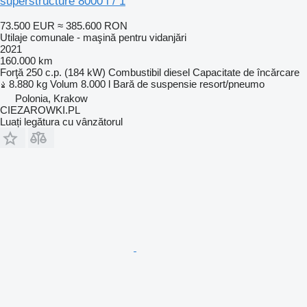
superstructure 8000 l / 1
73.500 EUR
≈ 385.600 RON
Utilaje comunale - maşină pentru vidanjări
2021
160.000 km
Forţă
250 c.p. (184 kW)
Combustibil
diesel
Capacitate de încărcare
8.880 kg
Volum
8.000 l
Bară de suspensie
resort/pneumo
Polonia, Krakow
CIEZAROWKI.PL
Luați legătura cu vânzătorul