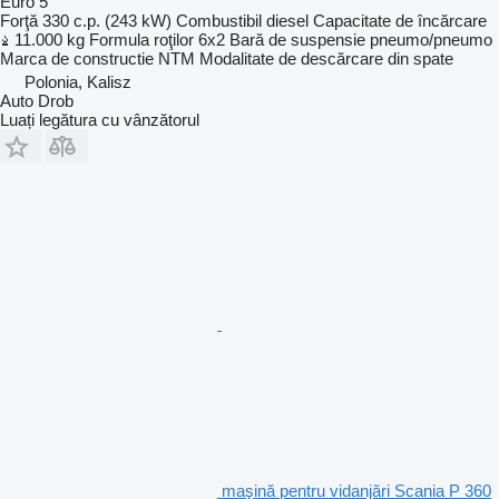
Euro 5
Forţă
330 c.p. (243 kW)
Combustibil
diesel
Capacitate de încărcare
11.000 kg
Formula roţilor
6x2
Bară de suspensie
pneumo/pneumo
Marca de constructie
NTM
Modalitate de descărcare
din spate
Polonia, Kalisz
Auto Drob
Luați legătura cu vânzătorul
maşină pentru vidanjări Scania P 360