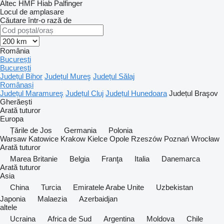
Altec
HMF
Hiab
Palfinger
Locul de amplasare
Căutare într-o rază de
România
București
București
Județul Bihor
Județul Mureş
Județul Sălaj
Românași
Județul Maramureş
Județul Cluj
Județul Hunedoara
Județul Braşov
Gherăești
Arată tuturor
Europa
Țările de Jos
Germania
Polonia
Warsaw
Katowice
Krakow
Kielce
Opole
Rzeszów
Poznań
Wrocław
Arată tuturor
Marea Britanie
Belgia
Franţa
Italia
Danemarca
Arată tuturor
Asia
China
Turcia
Emiratele Arabe Unite
Uzbekistan
Japonia
Malaezia
Azerbaidjan
altele
Ucraina
Africa de Sud
Argentina
Moldova
Chile