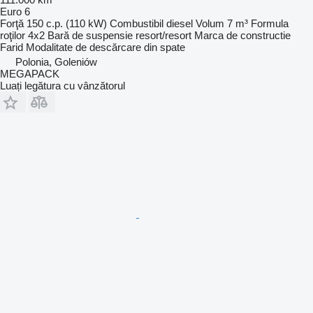
Euro 6
Forţă
150 c.p. (110 kW)
Combustibil
diesel
Volum
7 m³
Formula
roţilor
4x2
Bară de suspensie
resort/resort
Marca de constructie
Farid
Modalitate de descărcare
din spate
Polonia, Goleniów
MEGAPACK
Luați legătura cu vânzătorul