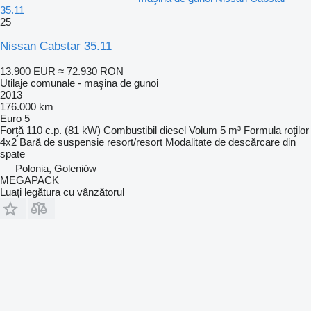
35.11
25
Nissan Cabstar 35.11
13.900 EUR
≈ 72.930 RON
Utilaje comunale - maşina de gunoi
2013
176.000 km
Euro 5
Forţă
110 c.p. (81 kW)
Combustibil
diesel
Volum
5 m³
Formula roţilor
4x2
Bară de suspensie
resort/resort
Modalitate de descărcare
din
spate
Polonia, Goleniów
MEGAPACK
Luați legătura cu vânzătorul