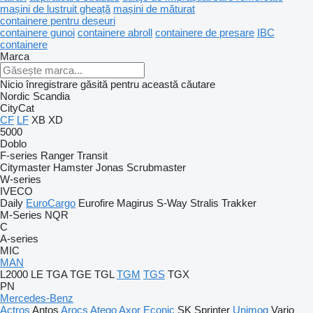
mașini de lustruit gheață
mașini de măturat
containere pentru deșeuri
containere gunoi
containere abroll
containere de presare
IBC
containere
Marca
Nicio înregistrare găsită pentru această căutare
Nordic
Scandia
CityCat
CF
LF
XB
XD
5000
Doblo
F-series
Ranger
Transit
Citymaster
Hamster
Jonas
Scrubmaster
W-series
IVECO
Daily
EuroCargo
Eurofire
Magirus
S-Way
Stralis
Trakker
M-Series
NQR
C
A-series
MIC
MAN
L2000
LE
TGA
TGE
TGL
TGM
TGS
TGX
PN
Mercedes-Benz
Actros
Antos
Arocs
Atego
Axor
Econic
SK
Sprinter
Unimog
Vario