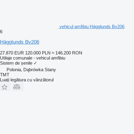
vehicul amfibiu Hägglunds Bv206
6
Hägglunds Bv206
27.870 EUR
120.000 PLN
≈ 146.200 RON
Utilaje comunale - vehicul amfibiu
Sistem de șenile
✓
Polonia, Dąbrówka Stany
TMT
Luați legătura cu vânzătorul