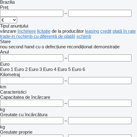
Brazilia
Preţ
–
Tipul anunțului
vânzare
închiriere
licitaţie
de la producător
leasing
credit
plată în rate
trade-in (schimb cu diferență de plată)
schimb
Stare
nou
second hand
cu o defecțiune
recondiționat
demonstrație
Anul
–
Euro
Euro 1
Euro 2
Euro 3
Euro 4
Euro 5
Euro 6
Kilometraj
–
km
Caracteristici
Capacitatea de încărcare
–
kg
Greutate cu încărcătura
–
kg
Greutate proprie