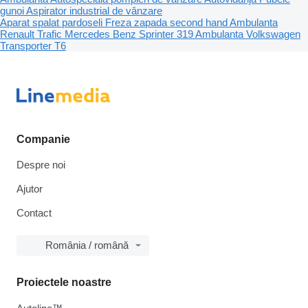
gunoi
Aspirator industrial de vânzare
Aparat spalat pardoseli
Freza zapada second hand
Ambulanta
Renault Trafic
Mercedes Benz Sprinter 319
Ambulanta Volkswagen
Transporter T6
Companie
Despre noi
Ajutor
Contact
România / română
Proiectele noastre