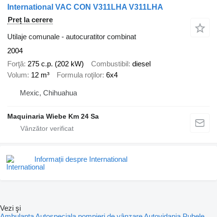
International VAC CON V311LHA V311LHA
Preț la cerere
Utilaje comunale - autocuratitor combinat
2004
Forţă
275 c.p. (202 kW)
Combustibil
diesel
Volum
12 m³
Formula roţilor
6x4
Mexic, Chihuahua
Maquinaria Wiebe Km 24 Sa
Informații despre International
Vezi şi
Ambulanta
Autospeciala pompieri de vânzare
Autovidanja
Pubele