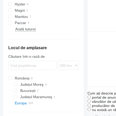
Hyster
572G
Magni
D series
Manitou
Paccar
MRT
Arată tuturor
Locul de amplasare
Căutare într-o rază de
România
Județul Mureş
București
Cum ați descrie p
Județul Maramureş
portal de anunț
vânzător de uti
Europa
producător de u
Țările de Jos
nu există un r
Deurne
Spania