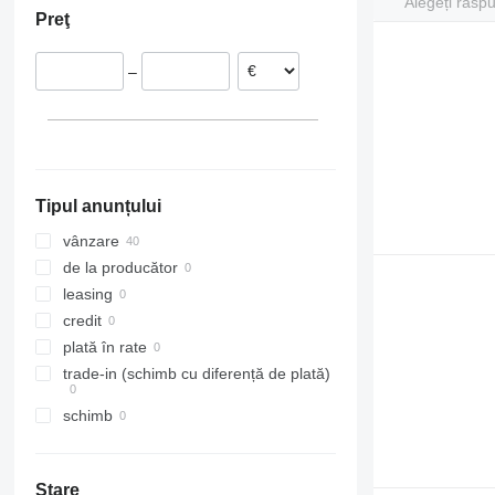
Alegeți răsp
Preţ
Nieuwerkerk aan den IJssel
Germania
Wijhe
Portugalia
–
Ede
Italia
Marknesse
Lituania
Gramsbergen
Belgia
Kloosterzande
Norvegia
Arată tuturor
Rheden
Tipul anunțului
Arată tuturor
vânzare
de la producător
leasing
credit
plată în rate
trade-in (schimb cu diferență de plată)
schimb
Stare