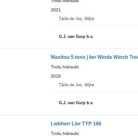
Troliu hidraulic
2021
Țările de Jos, Wijhe
G.J. van Gurp b.v.
Manitou 5 tons | lier Winde Winch Treu
Troliu hidraulic
2018
Țările de Jos, Wijhe
G.J. van Gurp b.v.
Liebherr Lier TYP 166
Troliu hidraulic