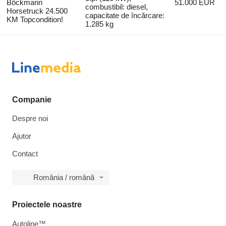
Böckmann
51.000 EUR
combustibil: diesel,
Horsetruck 24.500
capacitate de încărcare:
KM Topcondition!
1.285 kg
Companie
Despre noi
Ajutor
Contact
România / română
Proiectele noastre
Autoline™