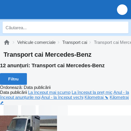
Vehicule comerciale
Transport cai
Transport cai Mer
Transport cai Mercedes-Benz
12 anunțuri:
Transport cai Mercedes-Benz
Filtru
Ordonează
:
Data publicării
Data publicării
La început mai scump
La început la preț mic
Anul - la
început anunțurile noi
Anul - la început vechi
Kilometraj ⬊
Kilometraj
⬈