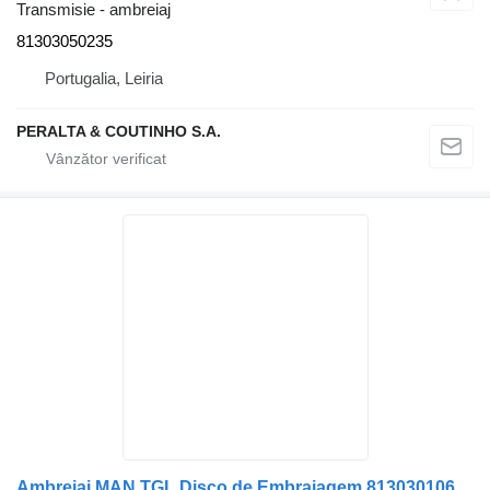
Transmisie - ambreiaj
81303050235
Portugalia, Leiria
PERALTA & COUTINHO S.A.
Ambreiaj MAN TGL Disco de Embraiagem 81303010665 pentru remorcă MAN