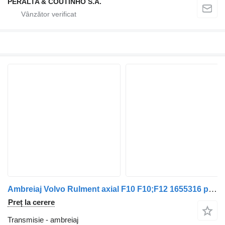
PERALTA & COUTINHO S.A.
Ambreiaj Volvo Rulment axial F10 F10;F12 1655316 pentru remorcă Volvo
Preț la cerere
Transmisie - ambreiaj