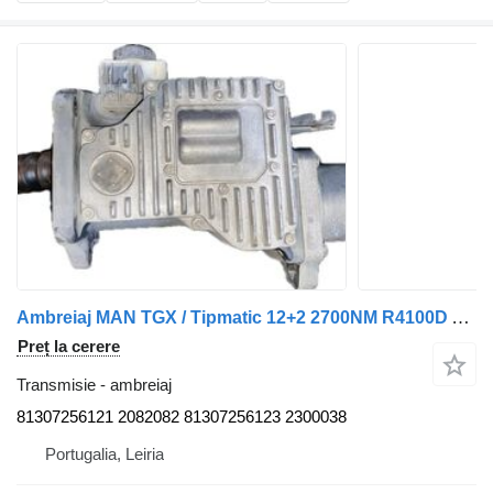
Ambreiaj MAN TGX / Tipmatic 12+2 2700NM R4100D Atuador da Embraiagem 81307256121 pentru remorcă MAN
Preț la cerere
Transmisie - ambreiaj
81307256121 2082082 81307256123 2300038
Portugalia, Leiria