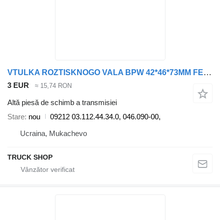
VTULKA ROZTISKNOGO VALA BPW 42*46*73MM FEBI 09212 pentru remorcă
3 EUR
≈ 15,74 RON
Altă piesă de schimb a transmisiei
Stare
nou
09212 03.112.44.34.0, 046.090-00,
Ucraina, Mukachevo
TRUCK SHOP