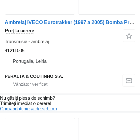
Ambreiaj IVECO Eurotrakker (1997 a 2005) Bomba Principal de Embraiagem 5728DE31 41211005 pentru remorcă
Preț la cerere
Transmisie - ambreiaj
41211005
Portugalia, Leiria
PERALTA & COUTINHO S.A.
Nu găsiți piesa de schimb?
Trimiteți imediat o cerere!
Comandați piesa de schimb