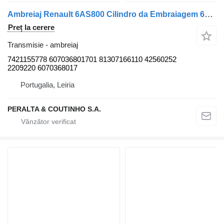
Ambreiaj Renault 6AS800 Cilindro da Embraiagem 6AS800;6AS1000 7421155778 pentru remorcă Renault
Preț la cerere
Transmisie - ambreiaj
7421155778 607036801701 81307166110 42560252
2209220 6070368017
Portugalia, Leiria
PERALTA & COUTINHO S.A.