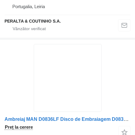
Portugalia, Leiria
PERALTA & COUTINHO S.A.
Ambreiaj MAN D0836LF Disco de Embraiagem D0836 81303050235 pentru remorcă MAN
Preț la cerere