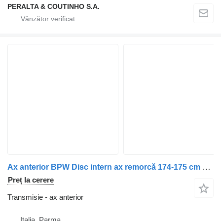
PERALTA & COUTINHO S.A.
Ax anterior BPW Disc intern ax remorcă 174-175 cm Capăt butuc 210-211 cm pentru remorcă
Preț la cerere
Transmisie - ax anterior
Italia, Parma