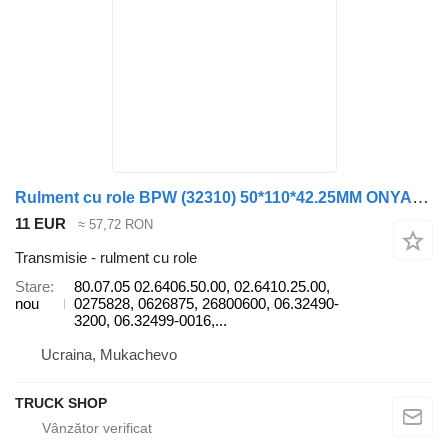
Rulment cu role BPW (32310) 50*110*42.25MM ONYARBI 80.07.05 pentru remorcă
11 EUR
≈ 57,72 RON
Transmisie - rulment cu role
Stare
80.07.05 02.6406.50.00, 02.6410.25.00,
nou
0275828, 0626875, 26800600, 06.32490-
3200, 06.32499-0016,...
Ucraina, Mukachevo
TRUCK SHOP