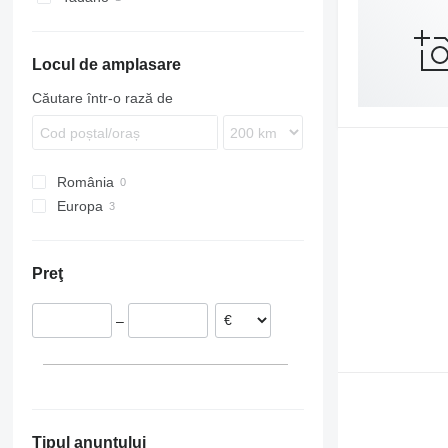
Locul de amplasare
Căutare într-o rază de
România
Europa
Polonia
Slovacia
Preţ
Belgia
–
Tipul anunțului