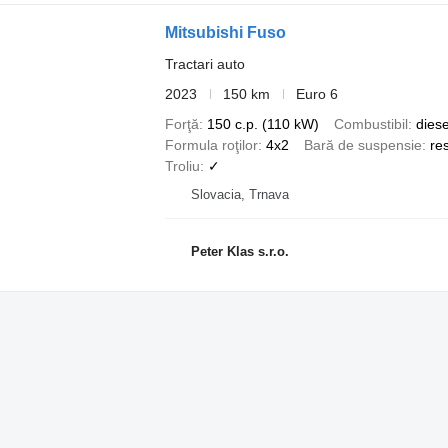
Mitsubishi Fuso
Tractari auto
2023
150 km
Euro 6
Forţă
150 c.p. (110 kW)
Combustibil
diese
Formula roţilor
4x2
Bară de suspensie
re
Troliu
✓
Slovacia, Trnava
Peter Klas s.r.o.