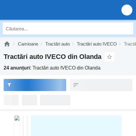
Camioane
Tractări auto
Tractări auto IVECO
Tract
Tractări auto IVECO din Olanda
24 anunțuri:
Tractări auto IVECO din Olanda