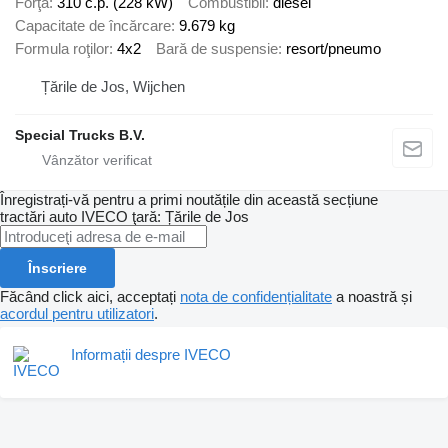
Forţă
310 c.p. (228 kW)
Combustibil
diesel
Capacitate de încărcare
9.679 kg
Formula roţilor
4x2
Bară de suspensie
resort/pneumo
Țările de Jos, Wijchen
Special Trucks B.V.
Înregistrați-vă pentru a primi noutățile din această secțiune
tractări auto
IVECO
ţară: Țările de Jos
Înscriere
Făcând click aici, acceptați
nota de confidențialitate
a noastră și
acordul pentru utilizatori
.
Informații despre IVECO