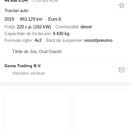
44.950 EUR
≈ 235.800 RON
Tractari auto
2019
453.129 km
Euro 6
Forţă
220 c.p. (162 kW)
Combustibil
diesel
Capacitate de încărcare
4.430 kg
Formula roţilor
4x2
Bară de suspensie
resort/pneumo
Țările de Jos, Oud Gastel
Gema Trading B.V.