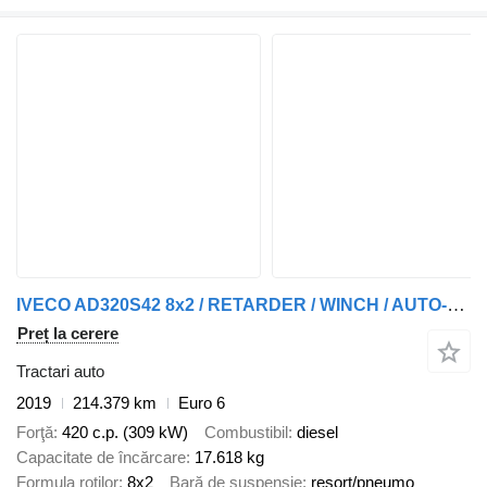
IVECO AD320S42 8x2 / RETARDER / WINCH / AUTO-TRANSPORTER
Preț la cerere
Tractari auto
2019
214.379 km
Euro 6
Forţă
420 c.p. (309 kW)
Combustibil
diesel
Capacitate de încărcare
17.618 kg
Formula roţilor
8x2
Bară de suspensie
resort/pneumo