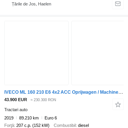
Țările de Jos, Haelen
IVECO ML 160 210 E6 4x2 ACC Oprijwagen / Machine transporter (Only 89
43.900 EUR
≈ 230.300 RON
Tractari auto
2019
89.210 km
Euro 6
Forţă
207 c.p. (152 kW)
Combustibil
diesel