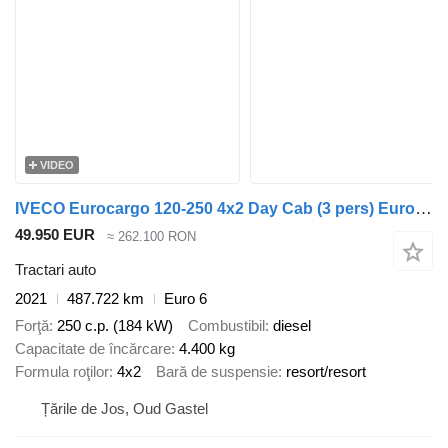
VIDEO
IVECO Eurocargo 120-250 4x2 Day Cab (3 pers) Euro6D - Omarz S4.2000-22
49.950 EUR
≈ 262.100 RON
Tractari auto
2021
487.722 km
Euro 6
Forţă
250 c.p. (184 kW)
Combustibil
diesel
Capacitate de încărcare
4.400 kg
Formula roţilor
4x2
Bară de suspensie
resort/resort
Țările de Jos, Oud Gastel