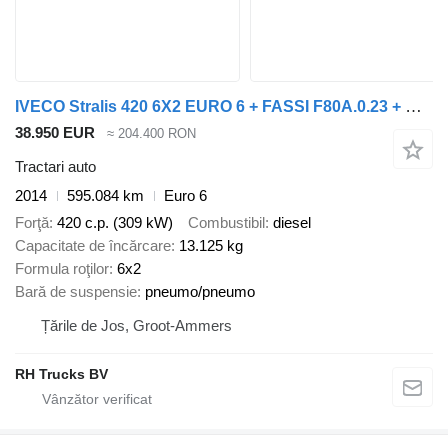
IVECO Stralis 420 6X2 EURO 6 + FASSI F80A.0.23 + HYDRAULIC RAMP + WINC
38.950 EUR
≈ 204.400 RON
Tractari auto
2014
595.084 km
Euro 6
Forţă
420 c.p. (309 kW)
Combustibil
diesel
Capacitate de încărcare
13.125 kg
Formula roţilor
6x2
Bară de suspensie
pneumo/pneumo
Țările de Jos, Groot-Ammers
RH Trucks BV