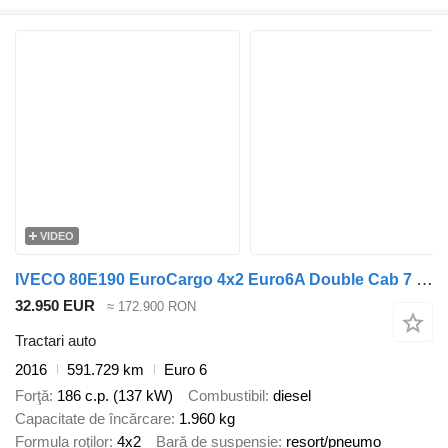
VIDEO
IVECO 80E190 EuroCargo 4x2 Euro6A Double Cab 7 pers. - Falkom FAW2000
32.950 EUR
≈ 172.900 RON
Tractari auto
2016
591.729 km
Euro 6
Forţă
186 c.p. (137 kW)
Combustibil
diesel
Capacitate de încărcare
1.960 kg
Formula roţilor
4x2
Bară de suspensie
resort/pneumo