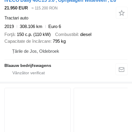
IVECO Daily 40C15 3.0 , Oprijwagen Witteveen , E6
21.950 EUR
≈ 115.200 RON
Tractari auto
2019
308.106 km
Euro 6
Forţă
150 c.p. (110 kW)
Combustibil
diesel
Capacitate de încărcare
795 kg
Țările de Jos, Oldebroek
Blaauw bedrijfswagens