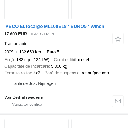
IVECO Eurocargo ML100E18 * EURO5 * Winch
17.600 EUR
≈ 92.350 RON
Tractari auto
2009
132.653 km
Euro 5
Forţă
182 c.p. (134 kW)
Combustibil
diesel
Capacitate de încărcare
5.090 kg
Formula roţilor
4x2
Bară de suspensie
resort/pneumo
Țările de Jos, Nijmegen
Vos Bedrijfswagens