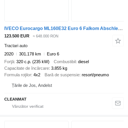
IVECO Eurocargo ML160E32 Euro 6 Falkom Abschlepp + Palfinger 19 Tonmet
123.500 EUR
≈ 648.000 RON
Tractari auto
2020
301.178 km
Euro 6
Forţă
320 c.p. (235 kW)
Combustibil
diesel
Capacitate de încărcare
3.855 kg
Formula roţilor
4x2
Bară de suspensie
resort/pneumo
Țările de Jos, Andelst
CLEANMAT