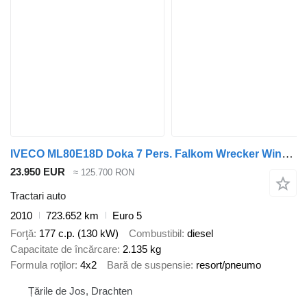
IVECO ML80E18D Doka 7 Pers. Falkom Wrecker Winch Remote Euro 5 EEV
23.950 EUR
≈ 125.700 RON
Tractari auto
2010
723.652 km
Euro 5
Forţă
177 c.p. (130 kW)
Combustibil
diesel
Capacitate de încărcare
2.135 kg
Formula roţilor
4x2
Bară de suspensie
resort/pneumo
Țările de Jos, Drachten