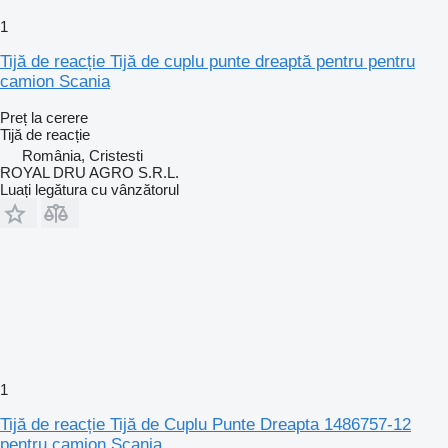
1
Tijă de reacție Tijă de cuplu punte dreaptă pentru pentru
camion Scania
Preț la cerere
Tijă de reacție
România, Cristesti
ROYAL DRU AGRO S.R.L.
Luați legătura cu vânzătorul
1
Tijă de reacție Tijă de Cuplu Punte Dreapta 1486757-12
pentru camion Scania