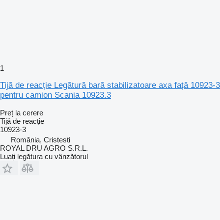
1
Tijă de reacție Legătură bară stabilizatoare axa față 10923-3
pentru camion Scania 10923.3
Preț la cerere
Tijă de reacție
10923-3
România, Cristesti
ROYAL DRU AGRO S.R.L.
Luați legătura cu vânzătorul