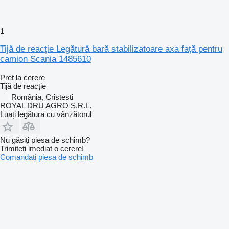
1
Tijă de reacție Legătură bară stabilizatoare axa față pentru
camion Scania 1485610
Preț la cerere
Tijă de reacție
România, Cristesti
ROYAL DRU AGRO S.R.L.
Luați legătura cu vânzătorul
Nu găsiți piesa de schimb?
Trimiteți imediat o cerere!
Comandați piesa de schimb