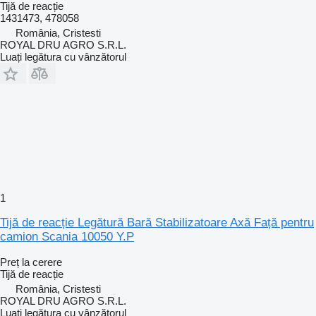
Tijă de reacție
1431473, 478058
România, Cristesti
ROYAL DRU AGRO S.R.L.
Luați legătura cu vânzătorul
1
Tijă de reacție Legătură Bară Stabilizatoare Axă Față pentru
camion Scania 10050 Y.P
Preț la cerere
Tijă de reacție
România, Cristesti
ROYAL DRU AGRO S.R.L.
Luați legătura cu vânzătorul