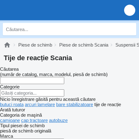
Piese de schimb
Piese de schimb Scania
Suspensii 
Tije de reacție Scania
Căutarea
(număr de catalog, marca, modelul, piesă de schimb)
Categorie
Nicio înregistrare găsită pentru această căutare
butuci roata
arcuri lamelare
bare stabilizatoare
tije de reacție
Arată tuturor
Categoria de maşină
camioane
cap tractoare
autobuze
Tipul piesei de schimb
piesă de schimb originală
Marca