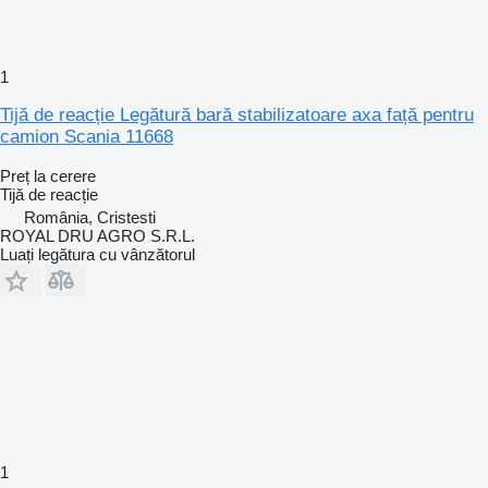
1
Tijă de reacție Legătură bară stabilizatoare axa față pentru
camion Scania 11668
Preț la cerere
Tijă de reacție
România, Cristesti
ROYAL DRU AGRO S.R.L.
Luați legătura cu vânzătorul
1