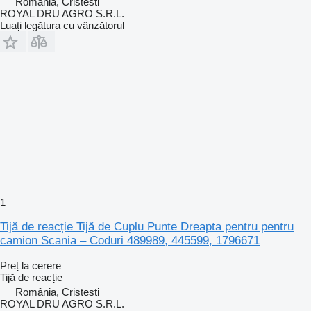
România, Cristesti
ROYAL DRU AGRO S.R.L.
Luați legătura cu vânzătorul
1
Tijă de reacție Tijă de Cuplu Punte Dreapta pentru pentru
camion Scania – Coduri 489989, 445599, 1796671
Preț la cerere
Tijă de reacție
România, Cristesti
ROYAL DRU AGRO S.R.L.