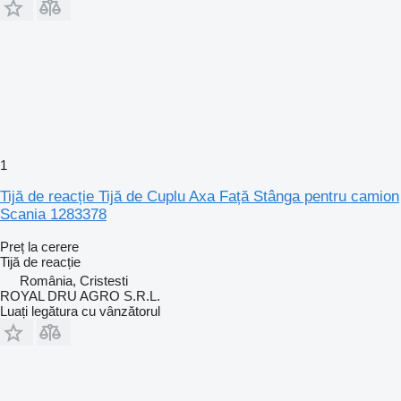
1
Tijă de reacție Tijă de Cuplu Axa Față Stânga pentru camion
Scania 1283378
Preț la cerere
Tijă de reacție
România, Cristesti
ROYAL DRU AGRO S.R.L.
Luați legătura cu vânzătorul