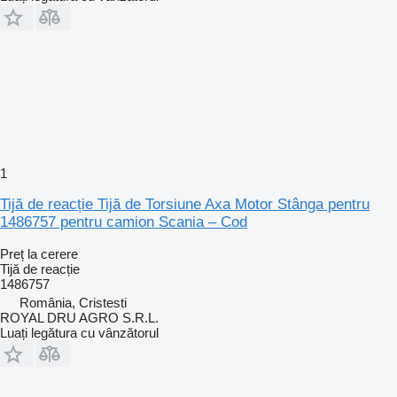
1
Tijă de reacție Tijă de Torsiune Axa Motor Stânga pentru
1486757 pentru camion Scania – Cod
Preț la cerere
Tijă de reacție
1486757
România, Cristesti
ROYAL DRU AGRO S.R.L.
Luați legătura cu vânzătorul