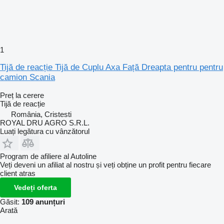
1
Tijă de reacție Tijă de Cuplu Axa Față Dreapta pentru pentru
camion Scania
Preț la cerere
Tijă de reacție
România, Cristesti
ROYAL DRU AGRO S.R.L.
Luați legătura cu vânzătorul
Program de afiliere al Autoline
Veți deveni un afiliat al nostru și veți obține un profit pentru fiecare
client atras
Vedeți oferta
Găsit:
109 anunțuri
Arată