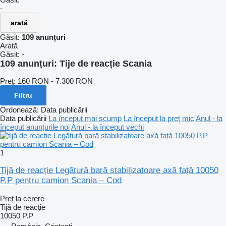
-
arată
Găsit:
109 anunțuri
Arată
Găsit:
-
109 anunțuri:
Tije de reacție Scania
Preţ:
160 RON - 7.300 RON
Filtru
Ordonează
:
Data publicării
Data publicării
La început mai scump
La început la preț mic
Anul - la
început anunțurile noi
Anul - la început vechi
1
Tijă de reacție Legătură bară stabilizatoare axă față 10050
P.P pentru camion Scania – Cod
Preț la cerere
Tijă de reacție
10050 P.P