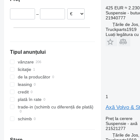
Oss
Danemarca
425 EUR
≈ 2.23
Veghel
Polonia
Suspensie - butu
–
Vuren
Belgia
21940777
Groesbeek
Spania
Țările de Jos
Truckparts1919
Oirschot
Lituania
Luați legătura cu
Arată tuturor
Nieuwerkerk aan den IJssel
Goor
Tipul anunțului
Alkmaar
Arată tuturor
vânzare
licitaţie
de la producător
leasing
credit
1
plată în rate
Axă Volvo & S
trade-in (schimb cu diferență de plată)
Preț la cerere
schimb
Suspensie - axă
21521277
Țările de Jos
Stare
Truckparts1919