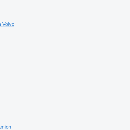
n Volvo
amion