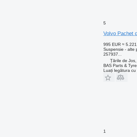
5
Volvo Pachet 
995 EUR
≈ 5.22
Suspensie - alte
257937...
Țările de Jos
BAS Parts & Tyre
Luați legătura cu
1