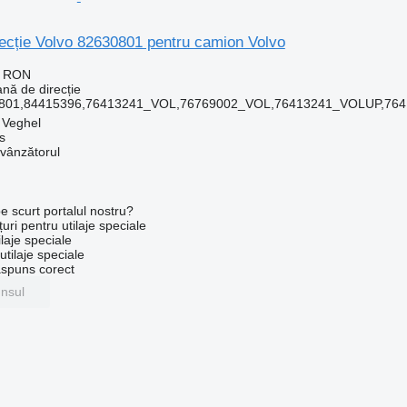
ecție Volvo 82630801 pentru camion Volvo
7 RON
nă de direcție
0801,84415396,76413241_VOL,76769002_VOL,76413241_VOLUP,76
, Veghel
s
 vânzătorul
e scurt portalul nostru?
uri pentru utilaje speciale
laje speciale
tilaje speciale
ăspuns corect
unsul