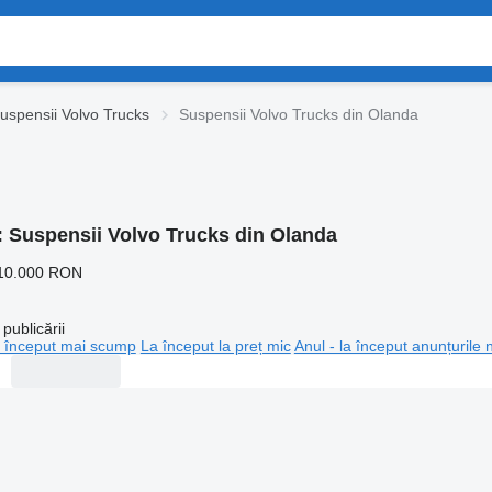
uspensii Volvo Trucks
Suspensii Volvo Trucks din Olanda
:
Suspensii Volvo Trucks din Olanda
10.000 RON
publicării
 început mai scump
La început la preț mic
Anul - la început anunțurile 