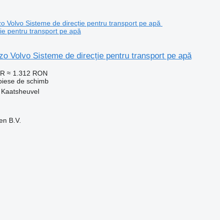
ie pentru transport pe apă
rzo Volvo Sisteme de direcție pentru transport pe apă
UR
≈ 1.312 RON
 piese de schimb
, Kaatsheuvel
en B.V.