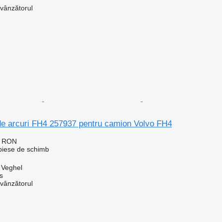
 vânzătorul
de arcuri FH4 257937 pentru camion Volvo FH4
1 RON
 piese de schimb
, Veghel
s
 vânzătorul