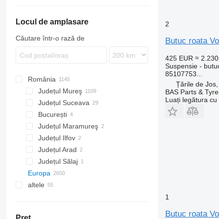
YA
TGS
Atego
Premium
R-series
FL
FH12
Locul de amplasare
TGX
Axor
T-series
S-series
FM
FH 420
FL 210
2
Econic
FMX
FH 460
FL619
FM9
Căutare într-o rază de
Butuc roata V
MB
L-series
FH 500
FM 260
FM9 260
R-Class
N-series
FH 540
FM 330
L25
425 EUR
≈ 2.23
Suspensie - butu
Sprinter
FM 420
L30
N12
85107753...
România
Unimog
FM 440
Țările de Jos
Județul Mureş
BAS Parts & Tyre
Vario
Luați legătura cu
Județul Suceava
București
Județul Maramureş
Județul Ilfov
Județul Arad
Județul Sălaj
Europa
altele
Estonia
Portugalia
Ucraina
1
Țările de Jos
Butuc roata Vo
Preţ