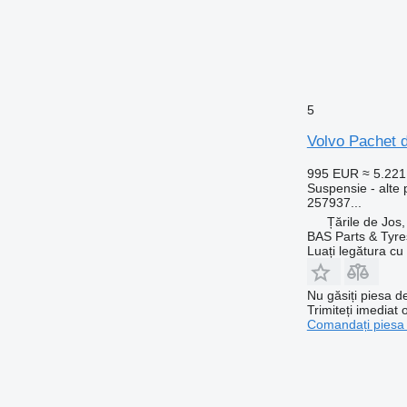
5
Volvo Pachet 
995 EUR
≈ 5.22
Suspensie - alte
257937...
Țările de Jos
BAS Parts & Tyre
Luați legătura cu
Nu găsiți piesa 
Trimiteți imediat 
Comandați piesa