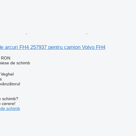
de arcuri FH4 257937 pentru camion Volvo FH4
1 RON
 piese de schimb
, Veghel
s
 vânzătorul
de schimb?
o cerere!
 de schimb