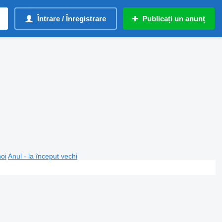
Întrare / Înregistrare
Publicați un anunț
noi
Anul - la început vechi