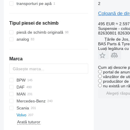
2
transporturi pe apă
Coloană de dir
Tipul piesei de schimb
495 EUR
≈ 2.59
Suspensie - coloa
piesă de schimb originală
82630801 8263
Țările de Jos
analog
BAS Parts & Tyre
Luați legătura cu
Marca
Cum ați descrie p
portal de anunț
vânzător de uti
BPW
AS
AR
producător de u
nu există un r
DAF
AZ
321
908
Alegeți răsp
MAN
AS
M series
HL-series
Daily
LH
Mercedes-Benz
CF
X series
EuroCargo
F90
Scania
LF
Eurotrakker
KAT
A-Class
L-series
D-series
Volvo
XD
S-Way
TGA
Actros
Kerax
G-series
SKL
SCB
Arată tuturor
XF
Stralis
TGL
Antos
Magnum
LB
FE
WG
V-series
XG
Trakker
TGM
Arocs
Midlum
P-series
FH
FE 260