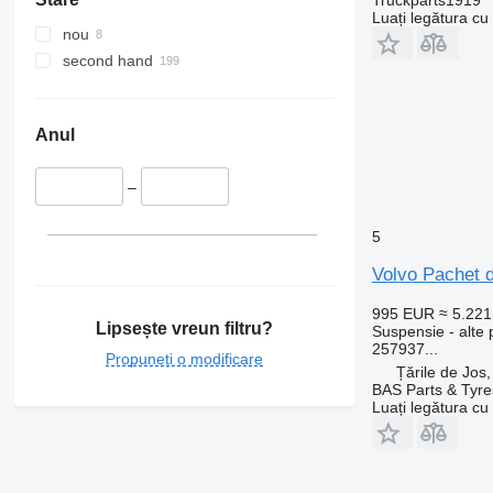
Luați legătura cu
nou
second hand
Anul
–
5
Volvo Pachet 
995 EUR
≈ 5.22
Lipsește vreun filtru?
Suspensie - alte
257937...
Propuneți o modificare
Țările de Jos
BAS Parts & Tyre
Luați legătura cu