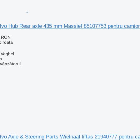
olvo Hub Rear axle 435 mm Massief 85107753 pentru camio
0 RON
c roata
, Veghel
s
 vânzătorul
lvo Axle & Steering Parts Wielnaaf liftas 21940777 pentru c