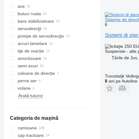
axe
butuci roata
Sisteme de direcț
bare stabilizatoare
6
servodirecţii
Sistemi di ste
pompe de servodirecţie
arcuri lamelare
250 E
tije de reacție
Suspensie - alte
Țările de Jos
amortizoare
semi axuri
coloane de direcție
Troostwijk Veiling
perne aer
8
ani pe Autoline
volane
Arată tuturor
Categoria de maşină
camioane
cap tractoare