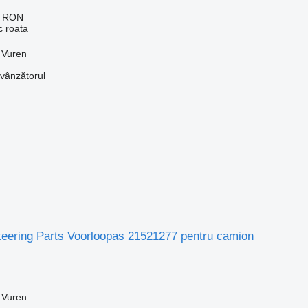
0 RON
c roata
, Vuren
 vânzătorul
teering Parts Voorloopas 21521277 pentru camion
, Vuren