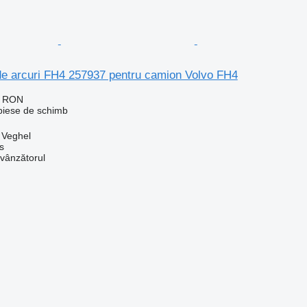
de arcuri FH4 257937 pentru camion Volvo FH4
1 RON
 piese de schimb
, Veghel
s
 vânzătorul