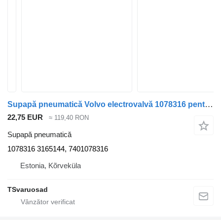
Supapă pneumatică Volvo electrovalvă 1078316 pentru cap tractor Volvo FH13
22,75 EUR
≈ 119,40 RON
Supapă pneumatică
1078316 3165144, 7401078316
Estonia, Kõrveküla
TSvaruosad