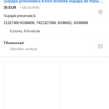
Supapă pneumatică Knorr-Bremse supapă de frână ABS 21327360 pentru cap tractor Volvo FH13A62T
35 EUR
≈ 183,60 RON
Supapă pneumatică
21327360 K038400, 7421327358, K038401, K038408
Estonia, Kõrveküla
TSvaruosad