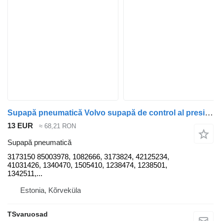
Supapă pneumatică Volvo supapă de control al presiunii aerului 3173150 pentru cap tractor Volvo FH13
13 EUR
≈ 68,21 RON
Supapă pneumatică
3173150 85003978, 1082666, 3173824, 42125234,
41031426, 1340470, 1505410, 1238474, 1238501,
1342511,...
Estonia, Kõrveküla
TSvaruosad