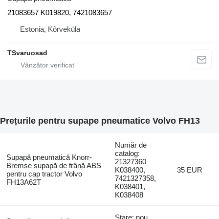
21083657 K019820, 7421083657
Estonia, Kõrveküla
TSvaruosad
Prețurile pentru supape pneumatice Volvo FH13
Număr de
catalog:
Supapă pneumatică Knorr-
21327360
Bremse supapă de frână ABS
K038400,
35 EUR
pentru cap tractor Volvo
7421327358,
FH13A62T
K038401,
K038408
Stare: nou,