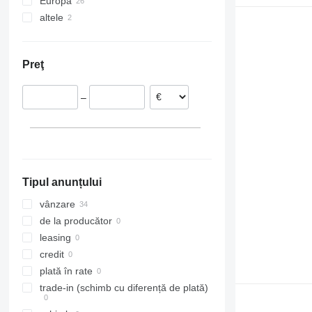
Europa
altele
Estonia
Lituania
Ucraina
Polonia
Preţ
Portugalia
Germania
–
Tipul anunțului
vânzare
de la producător
leasing
credit
plată în rate
trade-in (schimb cu diferență de plată)