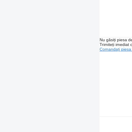
Nu găsiți piesa 
Trimiteți imediat 
Comandați piesa