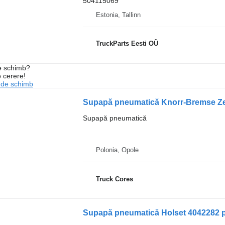
504115069
Estonia, Tallinn
TruckParts Eesti OÜ
de schimb?
o cerere!
 de schimb
Supapă pneumatică
Polonia, Opole
Truck Cores
Supapă pneumatică Holset 4042282 pen