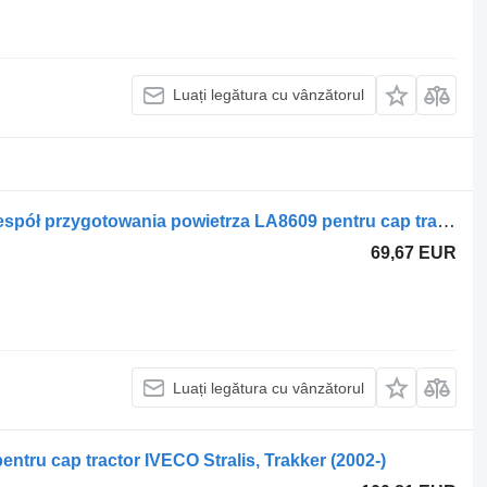
Luați legătura cu vânzătorul
Supapă pneumatică Knorr-Bremse Zespół przygotowania powietrza LA8609 pentru cap tractor IVECO Stralis
69,67 EUR
Luați legătura cu vânzătorul
tru cap tractor IVECO Stralis, Trakker (2002-)