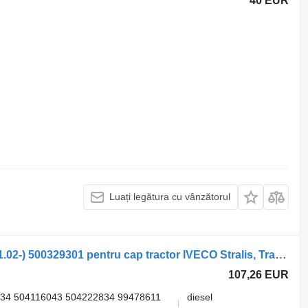
40 EUR
Luați legătura cu vânzătorul
Supapă pneumatică Cursor Stralis (01.02-) 500329301 pentru cap tractor IVECO Stralis, Trakker (2002-)
107,26 EUR
34 504116043 504222834 99478611
diesel