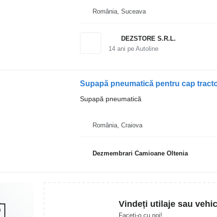
România, Suceava
DEZSTORE S.R.L.
14
ani pe Autoline
Supapă pneumatică pentru cap tracto
Supapă pneumatică
România, Craiova
Dezmembrari Camioane Oltenia
Vindeți utilaje sau vehi
Faceți-o cu noi!