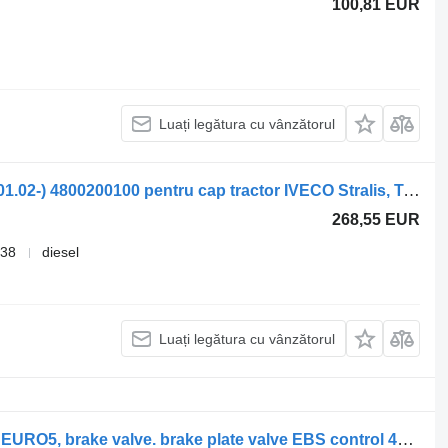
100,81 EUR
Luați legătura cu vânzătorul
Supapă pneumatică WABCO Stralis (01.02-) 4800200100 pentru cap tractor IVECO Stralis, Trakker (2002-)
268,55 EUR
638
diesel
Luați legătura cu vânzătorul
Supapă pneumatică IVECO STRALIS EURO5, brake valve. brake plate valve EBS control 480020 IVECO pentru cap tractor IVECO Stralis