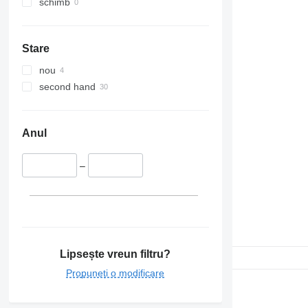
schimb
Stare
nou
second hand
Anul
–
Lipsește vreun filtru?
Propuneți o modificare