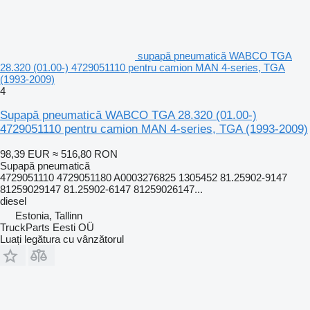
supapă pneumatică WABCO TGA
28.320 (01.00-) 4729051110 pentru camion MAN 4-series, TGA
(1993-2009)
4
Supapă pneumatică WABCO TGA 28.320 (01.00-)
4729051110 pentru camion MAN 4-series, TGA (1993-2009)
98,39 EUR
≈ 516,80 RON
Supapă pneumatică
4729051110 4729051180 A0003276825 1305452 81.25902-9147
81259029147 81.25902-6147 81259026147...
diesel
Estonia, Tallinn
TruckParts Eesti OÜ
Luați legătura cu vânzătorul