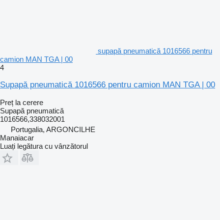
supapă pneumatică 1016566 pentru
camion MAN TGA | 00
4
Supapă pneumatică 1016566 pentru camion MAN TGA | 00
Preț la cerere
Supapă pneumatică
1016566,338032001
Portugalia, ARGONCILHE
Manaiacar
Luați legătura cu vânzătorul