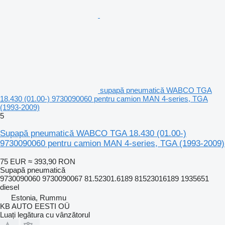
supapă pneumatică WABCO TGA
18.430 (01.00-) 9730090060 pentru camion MAN 4-series, TGA
(1993-2009)
5
Supapă pneumatică WABCO TGA 18.430 (01.00-)
9730090060 pentru camion MAN 4-series, TGA (1993-2009)
75 EUR
≈ 393,90 RON
Supapă pneumatică
9730090060 9730090067 81.52301.6189 81523016189 1935651
diesel
Estonia, Rummu
KB AUTO EESTI OÜ
Luați legătura cu vânzătorul