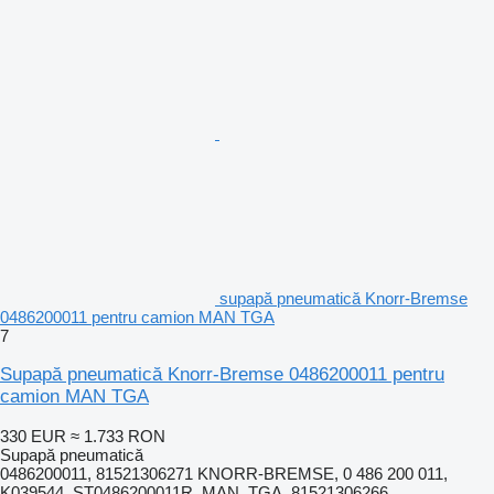
supapă pneumatică Knorr-Bremse
0486200011 pentru camion MAN TGA
7
Supapă pneumatică Knorr-Bremse 0486200011 pentru
camion MAN TGA
330 EUR
≈ 1.733 RON
Supapă pneumatică
0486200011, 81521306271 KNORR-BREMSE, 0 486 200 011,
K039544, ST0486200011R, MAN, TGA, 81521306266,...