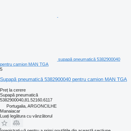
supapă pneumatică 5382900040
pentru camion MAN TGA
5
Supapă pneumatică 5382900040 pentru camion MAN TGA
Preț la cerere
Supapă pneumatică
5382900040,81.52160.6117
Portugalia, ARGONCILHE
Manaiacar
Luați legătura cu vânzătorul
Înregistrați-vă pentru a primi noutățile din această secțiune