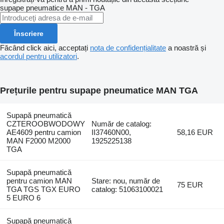
supape pneumatice
MAN - TGA
Înscriere
Făcând click aici, acceptați
nota de confidențialitate
a noastră și
acordul pentru utilizatori
.
Prețurile pentru supape pneumatice MAN TGA
Supapă pneumatică
CZTEROOBWODOWY
Număr de catalog:
AE4609 pentru camion
II37460N00,
58,16 EUR
MAN F2000 M2000
1925225138
TGA
Supapă pneumatică
pentru camion MAN
Stare: nou, număr de
75 EUR
TGA TGS TGX EURO
catalog: 51063100021
5 EURO 6
Supapă pneumatică