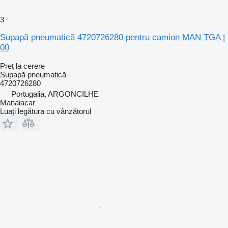
3
Supapă pneumatică 4720726280 pentru camion MAN TGA |
00
Preț la cerere
Supapă pneumatică
4720726280
Portugalia, ARGONCILHE
Manaiacar
Luați legătura cu vânzătorul