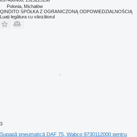
Polonia, Michałów
QINDITO SPÓŁKA Z OGRANICZONĄ ODPOWIEDZIALNOŚCIĄ
Luați legătura cu vânzătorul
3
Supapă pneumatică DAF 75, Wabco 9730112000 pentru