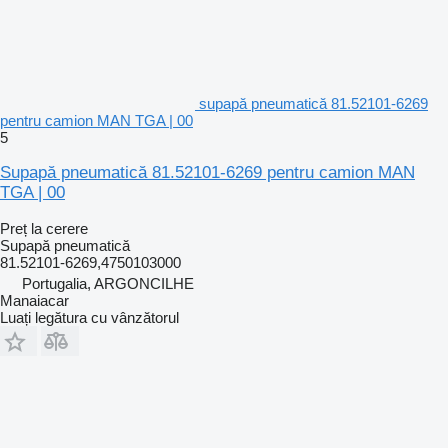
supapă pneumatică 81.52101-6269
pentru camion MAN TGA | 00
5
Supapă pneumatică 81.52101-6269 pentru camion MAN
TGA | 00
Preț la cerere
Supapă pneumatică
81.52101-6269,4750103000
Portugalia, ARGONCILHE
Manaiacar
Luați legătura cu vânzătorul