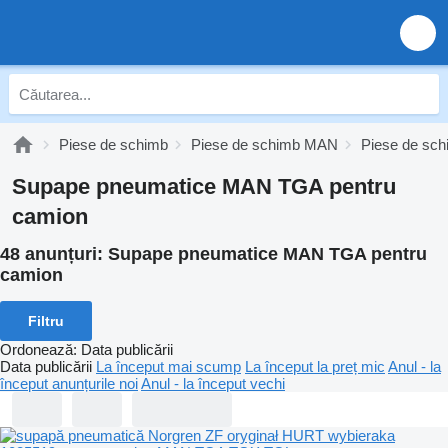
Piese de schimb
Piese de schimb MAN
Piese de s
Supape pneumatice MAN TGA pentru
camion
48 anunțuri:
Supape pneumatice MAN TGA pentru
camion
Filtru
Ordonează
:
Data publicării
Data publicării
La început mai scump
La început la preț mic
Anul - la
început anunțurile noi
Anul - la început vechi