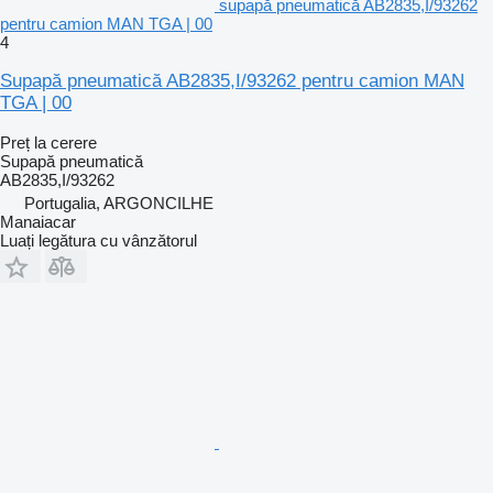
supapă pneumatică AB2835,I/93262
pentru camion MAN TGA | 00
4
Supapă pneumatică AB2835,I/93262 pentru camion MAN
TGA | 00
Preț la cerere
Supapă pneumatică
AB2835,I/93262
Portugalia, ARGONCILHE
Manaiacar
Luați legătura cu vânzătorul