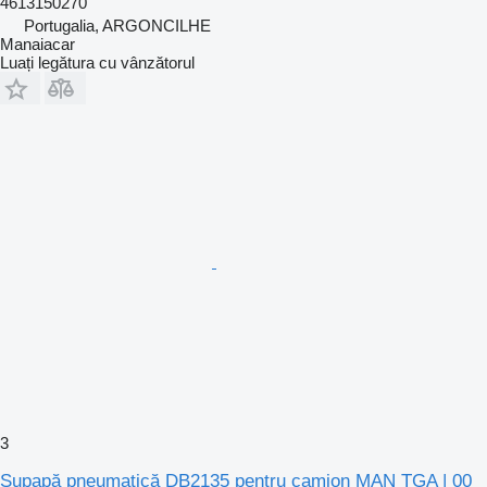
4613150270
Portugalia, ARGONCILHE
Manaiacar
Luați legătura cu vânzătorul
3
Supapă pneumatică DB2135 pentru camion MAN TGA | 00