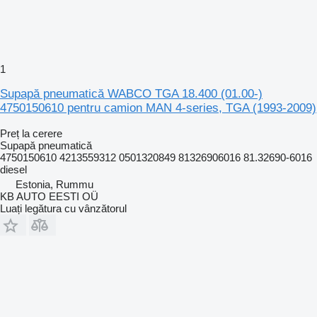
1
Supapă pneumatică WABCO TGA 18.400 (01.00-)
4750150610 pentru camion MAN 4-series, TGA (1993-2009)
Preț la cerere
Supapă pneumatică
4750150610 4213559312 0501320849 81326906016 81.32690-6016
diesel
Estonia, Rummu
KB AUTO EESTI OÜ
Luați legătura cu vânzătorul