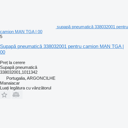
supapă pneumatică 338032001 pentru
camion MAN TGA | 00
5
Supapă pneumatică 338032001 pentru camion MAN TGA |
00
Preț la cerere
Supapă pneumatică
338032001,1011342
Portugalia, ARGONCILHE
Manaiacar
Luați legătura cu vânzătorul