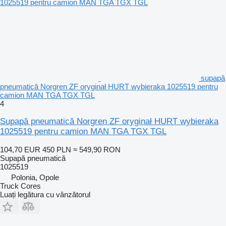
supapă
pneumatică Norgren ZF oryginał HURT wybieraka 1025519 pentru
camion MAN TGA TGX TGL
4
Supapă pneumatică Norgren ZF oryginał HURT wybieraka
1025519 pentru camion MAN TGA TGX TGL
104,70 EUR
450 PLN
≈ 549,90 RON
Supapă pneumatică
1025519
Polonia, Opole
Truck Cores
Luați legătura cu vânzătorul