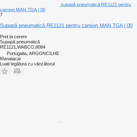
supapă pneumatică RE1121 pentru
camion MAN TGA | 00
7
Supapă pneumatică RE1121 pentru camion MAN TGA | 00
Preț la cerere
Supapă pneumatică
RE1121,WABCO,8084
Portugalia, ARGONCILHE
Manaiacar
Luați legătura cu vânzătorul