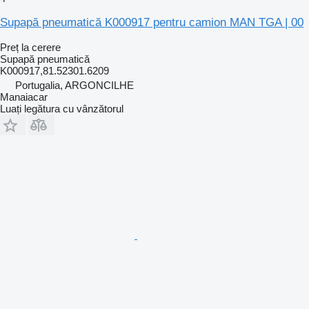
Supapă pneumatică K000917 pentru camion MAN TGA | 00
Preț la cerere
Supapă pneumatică
K000917,81.52301.6209
Portugalia, ARGONCILHE
Manaiacar
Luați legătura cu vânzătorul