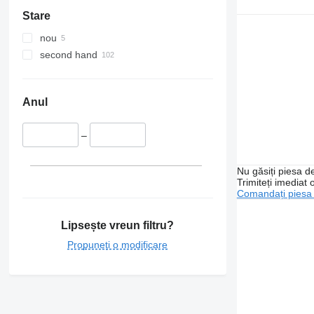
Stare
nou
second hand
Anul
–
Nu găsiți piesa 
Trimiteți imediat 
Comandați piesa
Lipsește vreun filtru?
Propuneți o modificare