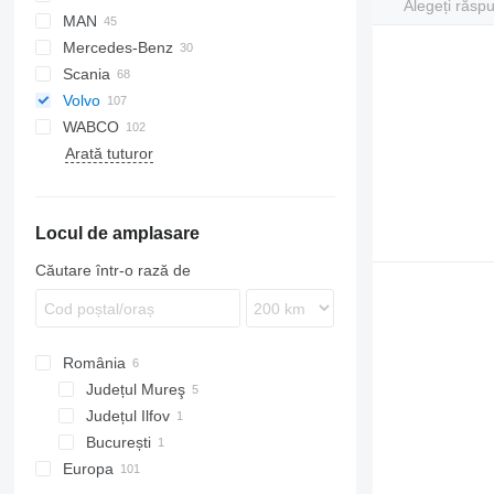
Alegeți răsp
MAN
Citelis
Mercedes-Benz
Domino
A-series
Scania
Evadys
Lion's series
Citaro
Cityliner
Volvo
Karosa
Intouro
Skyliner
K-series
Alpino
T-series
WABCO
Recreo
Tourismo
Urbino
8700
Arată tuturor
Travego
B-series
B7
B9
Locul de amplasare
B10
B12
Căutare într-o rază de
România
Județul Mureş
Județul Ilfov
București
Europa