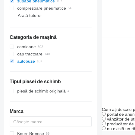
supape pneumatice
compresoare pneumatice
Arată tuturor
Categoria de maşină
camioane
cap tractoare
autobuze
Tipul piesei de schimb
piesă de schimb originală
Cum ați descrie p
Marca
portal de anunț
vânzător de uti
producător de u
nu există un r
Knorr-Bremse
Futura
SB
Axer