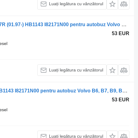
Luați legătura cu vânzătorul
Supapă pneumatică Knorr-Bremse B7R (01.97-) HB1143 I82171N00 pentru autobuz Volvo B6, B7, B9, B10, B12 bus (1978-2011)
53 EUR
esel
Luați legătura cu vânzătorul
Supapă pneumatică Knorr-Bremse HB1143 I82171N00 pentru autobuz Volvo B6, B7, B9, B10, B12 bus (1978-2011)
53 EUR
esel
Luați legătura cu vânzătorul