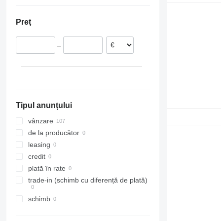
Estonia
Letonia
Preţ
–
Tipul anunțului
vânzare
de la producător
leasing
credit
plată în rate
trade-in (schimb cu diferență de plată)
schimb