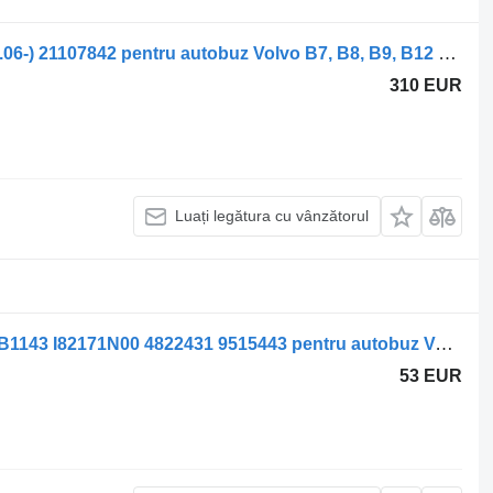
Supapă pneumatică WABCO B7R (01.06-) 21107842 pentru autobuz Volvo B7, B8, B9, B12 bus (2005-)
310 EUR
Luați legătura cu vânzătorul
Supapă pneumatică Knorr-Bremse HB1143 I82171N00 4822431 9515443 pentru autobuz Volvo B6, B7, B9, B10, B12 bus (1978-2011)
53 EUR