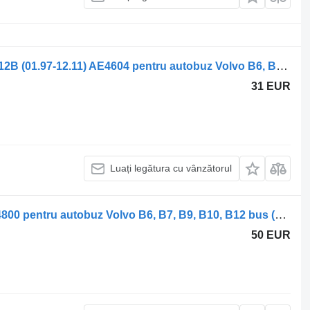
Supapă pneumatică Knorr-Bremse B12B (01.97-12.11) AE4604 pentru autobuz Volvo B6, B7, B9, B10, B12 bus (1978-2011)
31 EUR
Luați legătura cu vânzătorul
Supapă pneumatică WABCO 4720174800 pentru autobuz Volvo B6, B7, B9, B10, B12 bus (1978-2011)
50 EUR