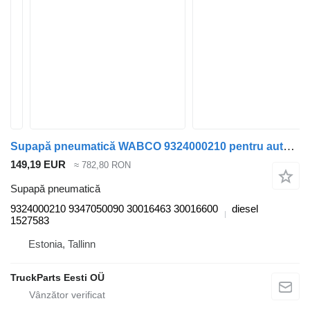
Supapă pneumatică WABCO 9324000210 pentru autobuz VDL Citea XLE, SLE (2012-)
149,19 EUR
≈ 782,80 RON
Supapă pneumatică
9324000210 9347050090 30016463 30016600
diesel
1527583
Estonia, Tallinn
TruckParts Eesti OÜ