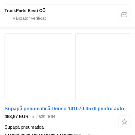
TruckParts Eesti OÜ
Supapă pneumatică Denso 141070-3570 pentru autobuz VDL Jonckheere Transit 2000 (2005-2013)
483,87 EUR
≈ 2.539 RON
Supapă pneumatică