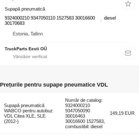
Supapă pneumatică
9324000210 9347050110 1527583 30016600
diesel
30170683
Estonia, Tallinn
TruckParts Eesti OÜ
Prețurile pentru supape pneumatice VDL
Număr de catalog:
Supapă pneumatică
9324000210
WABCO pentru autobuz
9347050090
149,19 EUR
VDL Citea XLE, SLE
30016463
(2012-)
30016600 1527583,
combustibil: diesel