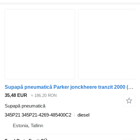
Supapă pneumatică Parker jonckheere tranzit 2000 (01.05-12.13) 345P21 pentru autobuz VDL Jonckheere Transit 2000 (2005-2013)
35,48 EUR
≈ 186,20 RON
Supapă pneumatică
345P21 345P21-4269-485400C2
diesel
Estonia, Tallinn