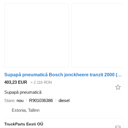
Supapă pneumatică Bosch jonckheere tranzit 2000 (01.05-12.13) R901036386 pentru autobuz VDL Jonckheere Transit 2000 (2005-2013)
403,23 EUR
≈ 2.116 RON
Supapă pneumatică
Stare
nou
R901036386
diesel
Estonia, Tallinn
TruckParts Eesti OÜ