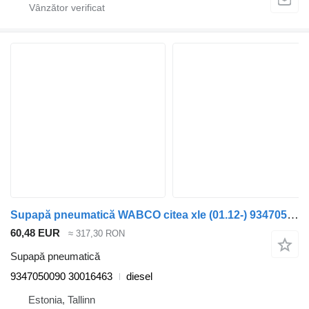
Supapă pneumatică WABCO citea xle (01.12-) 9347050090 pentru autobuz VDL Jonckheere Transit 2000 (2005-2013)
60,48 EUR
≈ 317,30 RON
Supapă pneumatică
9347050090 30016463
diesel
Estonia, Tallinn