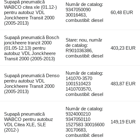
Supapă pneumatică
Număr de catalog:
WABCO citea xle (01.12-)
9347050090
pentru autobuz VDL
60,48 EUR
30016463,
Jonckheere Transit 2000
combustibil: diesel
(2005-2013)
Supapă pneumatică Bosch
Stare: nou, număr
jonckheere tranzit 2000
de catalog:
(01.05-12.13) pentru
403,23 EUR
R901036386,
autobuz VDL Jonckheere
combustibil: diesel
Transit 2000 (2005-2013)
Număr de catalog:
Supapă pneumatică Denso
141070-3570
pentru autobuz VDL
1001510423
483,87 EUR
Jonckheere Transit 2000
1410703570,
(2005-2013)
combustibil: diesel
Număr de catalog:
Supapă pneumatică
9324000210
WABCO pentru autobuz
9347050110
149,19 EUR
VDL Citea XLE, SLE
1527583 30016600
(2012-)
30170683,
combustibil: diesel