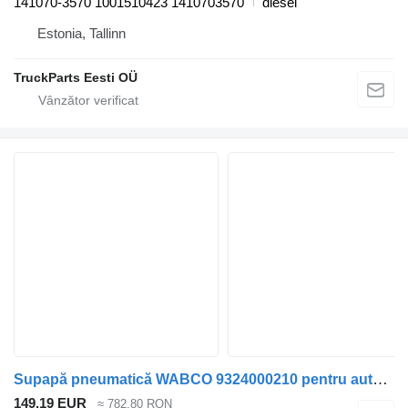
141070-3570 1001510423 1410703570
diesel
Estonia, Tallinn
TruckParts Eesti OÜ
Supapă pneumatică WABCO 9324000210 pentru autobuz VDL Citea XLE, SLE (2012-)
149,19 EUR
≈ 782,80 RON