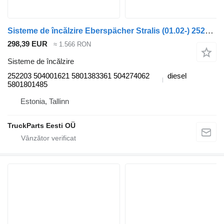
Sisteme de încălzire Eberspächer Stralis (01.02-) 252203 pentru cap tractor IVECO Stralis, Trakker (2002-)
298,39 EUR
≈ 1.566 RON
Sisteme de încălzire
252203 504001621 5801383361 504274062
diesel
5801801485
Estonia, Tallinn
TruckParts Eesti OÜ