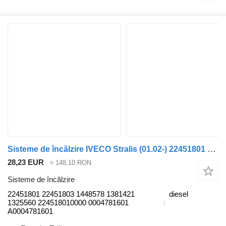
Sisteme de încălzire IVECO Stralis (01.02-) 22451801 pentru cap tractor IVECO Stralis, Trakker (2002-)
28,23 EUR
≈ 148,10 RON
Sisteme de încălzire
22451801 22451803 1448578 1381421
diesel
1325560 224518010000 0004781601
A0004781601