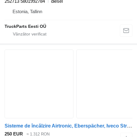
252713 5801992784
diesel
Estonia, Tallinn
TruckParts Eesti OÜ
Sisteme de încălzire Airtronic, Eberspächer, Iveco Stralis (01.02-) 252713 pentru cap tractor IVECO Stralis, Trakker (2002-)
250 EUR
≈ 1.312 RON