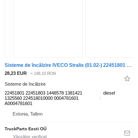
Sisteme de încălzire IVECO Stralis (01.02-) 22451801 pentru cap tractor IVECO Stralis, Trakker (2002-)
28,23 EUR
≈ 148,10 RON
Sisteme de încălzire
22451801 22451803 1448578 1381421
diesel
1325560 224518010000 0004781601
A0004781601
Estonia, Tallinn
TruckParts Eesti OÜ