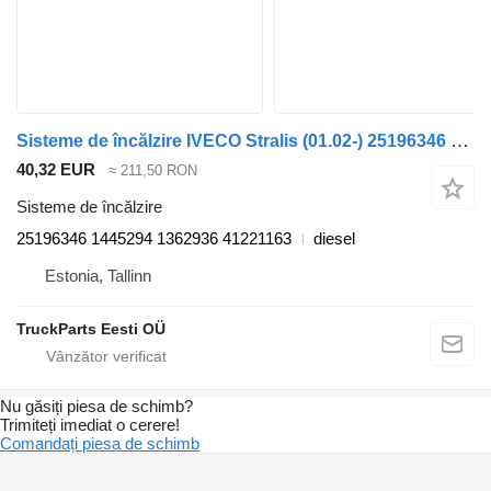
Sisteme de încălzire IVECO Stralis (01.02-) 25196346 pentru cap tractor IVECO Stralis, Trakker (2002-)
40,32 EUR
≈ 211,50 RON
Sisteme de încălzire
25196346 1445294 1362936 41221163
diesel
Estonia, Tallinn
TruckParts Eesti OÜ
Nu găsiți piesa de schimb?
Trimiteți imediat o cerere!
Comandați piesa de schimb