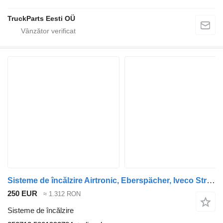
TruckParts Eesti OÜ
Sisteme de încălzire Airtronic, Eberspächer, Iveco Stralis (01.02-) 252713 pentru cap tractor IVECO Stralis, Trakker (2002-)
250 EUR
≈ 1.312 RON
Sisteme de încălzire