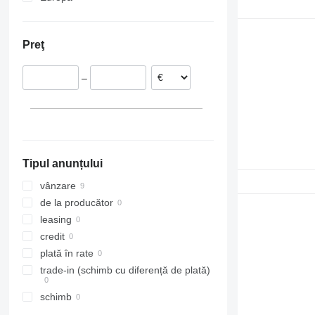
Portugalia
Țările de Jos
Preţ
–
Tipul anunțului
vânzare
de la producător
leasing
credit
plată în rate
trade-in (schimb cu diferență de plată)
schimb