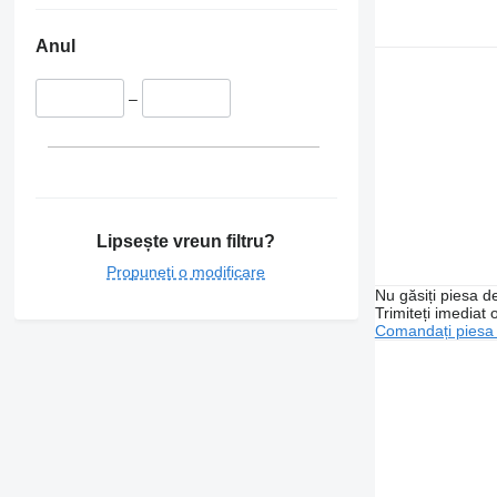
Anul
–
Lipsește vreun filtru?
Propuneți o modificare
Nu găsiți piesa 
Trimiteți imediat 
Comandați piesa