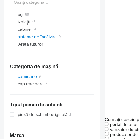
uşi
izolaţii
cabine
sisteme de încălzire
compresoare clima
geamuri laterale
Arată tuturor
aer conditionat auto
parbrize
radiatoare aer condiționat
alte piese de aparate de climatizare
Categoria de maşină
camioane
cap tractoare
Tipul piesei de schimb
piesă de schimb originală
Cum ați descrie p
portal de anunț
vânzător de uti
producător de u
Marca