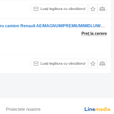
Luați legătura cu vânzătorul
Sisteme de încălzire 5010466533 pentru camion Renault AE/MAGNUM/PREMIUM/MIDLUM/MAJOR/MIDDLE/KERAX
Preț la cerere
Luați legătura cu vânzătorul
Proiectele noastre