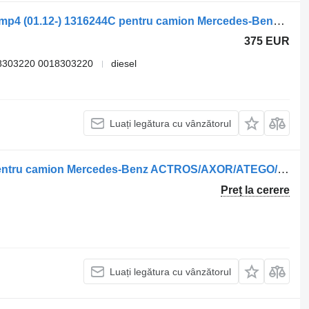
Sisteme de încălzire Webasto Actros mp4 (01.12-) 1316244C pentru camion Mercedes-Benz Actros MP4 Antos Arocs (2012-)
375 EUR
8303220 0018303220
diesel
Luați legătura cu vânzătorul
Sisteme de încălzire Webasto 3500 pentru camion Mercedes-Benz ACTROS/AXOR/ATEGO/AROCS
Preț la cerere
Luați legătura cu vânzătorul