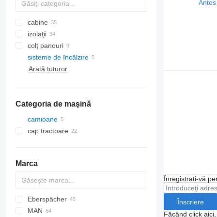
cabine
izolaţii
colț panouri
sisteme de încălzire
radiatoare aer condiționat
Arată tuturor
compresoare clima
geamuri laterale
aer conditionat auto
Categoria de maşină
camioane
cap tractoare
Marca
Înregistrați-vă pe
Eberspächer
CF
AC
Înscriere
MAN
LF
F-MAX
Daily
Făcând click aici