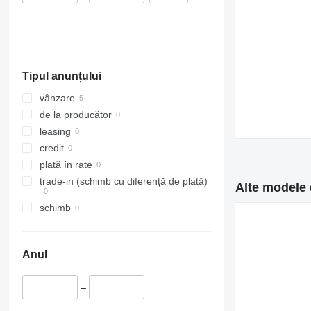
Tipul anunțului
vânzare
de la producător
leasing
credit
plată în rate
trade-in (schimb cu diferență de plată)
Alte modele 
schimb
Anul
–