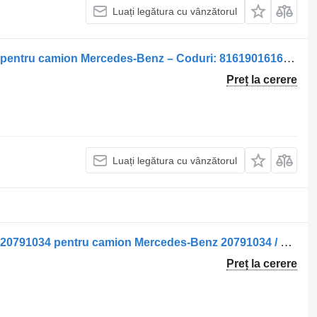
Luați legătura cu vânzătorul
Sisteme de încălzire Incalzitor de apa pentru camion Mercedes-Benz – Coduri: 81619016168, 81619016169, 81619016161
Preț la cerere
Luați legătura cu vânzătorul
Sisteme de încălzire Încălzitor de apă 20791034 pentru camion Mercedes-Benz 20791034 / 22025115
Preț la cerere