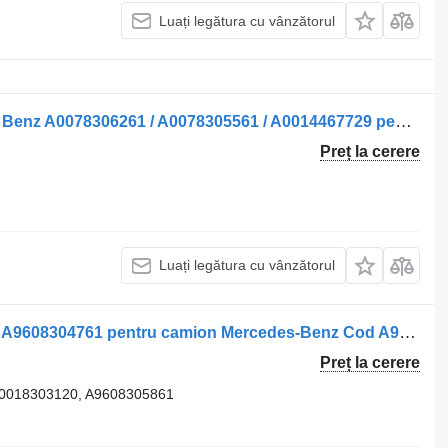
Luați legătura cu vânzătorul
Sisteme de încălzire Incalzitor de Apa Benz A0078306261 / A0078305561 / A0014467729 pentru camion Mercedes-Benz Mercedes
Preț la cerere
Luați legătura cu vânzătorul
Sisteme de încălzire Incalzitor de Apa A9608304761 pentru camion Mercedes-Benz Cod A9608304761
Preț la cerere
 0018303120, A9608305861