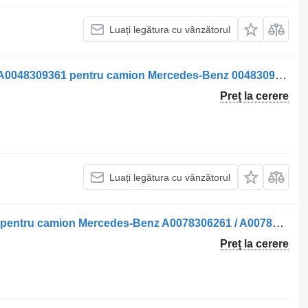
Luați legătura cu vânzătorul
Sisteme de încălzire Încălzitor de aer A0048309361 pentru camion Mercedes-Benz 0048309361
Preț la cerere
Luați legătura cu vânzătorul
Sisteme de încălzire Incalzitor de apa pentru camion Mercedes-Benz A0078306261 / A0078305561 / A0014467729
Preț la cerere