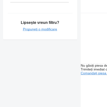
Lipsește vreun filtru?
Propuneți o modificare
Nu găsiți piesa 
Trimiteți imediat 
Comandați piesa