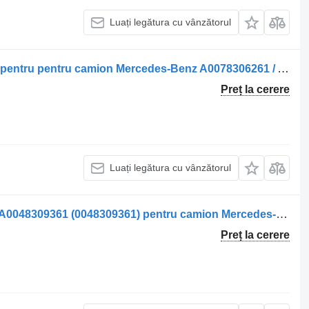
Luați legătura cu vânzătorul
Sisteme de încălzire Incalzitor de apa pentru pentru camion Mercedes-Benz A0078306261 / A0078305561 / A0014467729
Preț la cerere
Luați legătura cu vânzătorul
Sisteme de încălzire Incalzitor de Aer A0048309361 (0048309361) pentru camion Mercedes-Benz Vehicule Mercedes
Preț la cerere