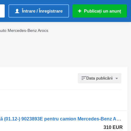
Întrare / Înregistrare
Publicați un anunț
 auto Mercedes-Benz Arocs
Data publicării
Sisteme de încălzire Webasto suferință (01.12-) 9023893E pentru camion Mercedes-Benz Actros MP4 Antos Arocs (2012-)
310 EUR