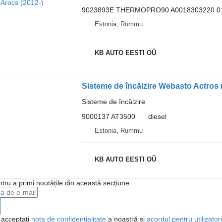
9023893E THERMOPRO90 A0018303220 0
Estonia, Rummu
KB AUTO EESTI OÜ
Sisteme de încălzire
9000137 AT3500
diesel
Estonia, Rummu
KB AUTO EESTI OÜ
ntru a primi noutățile din această secțiune
, acceptați
nota de confidențialitate
a noastră și
acordul pentru utilizatori