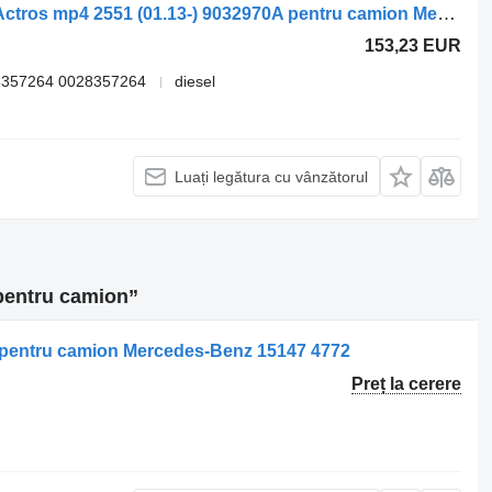
Sisteme de încălzire Mercedes-Benz Actros mp4 2551 (01.13-) 9032970A pentru camion Mercedes-Benz Actros MP4 Antos Arocs (2012-)
153,23 EUR
8357264 0028357264
diesel
Luați legătura cu vânzătorul
pentru camion”
er pentru camion Mercedes-Benz 15147 4772
Preț la cerere