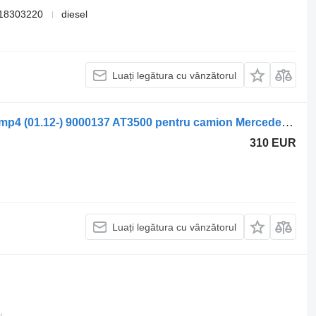
18303220
diesel
Luați legătura cu vânzătorul
Sisteme de încălzire Webasto Actros mp4 (01.12-) 9000137 AT3500 pentru camion Mercedes-Benz Actros MP4 Antos Arocs (2012-)
310 EUR
Luați legătura cu vânzătorul
.