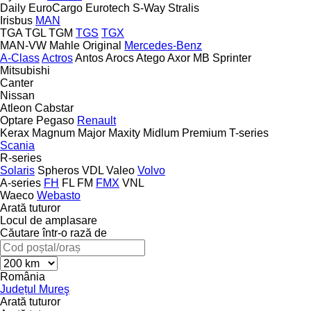
Daily
EuroCargo
Eurotech
S-Way
Stralis
Irisbus
MAN
TGA
TGL
TGM
TGS
TGX
MAN-VW
Mahle Original
Mercedes-Benz
A-Class
Actros
Antos
Arocs
Atego
Axor
MB
Sprinter
Mitsubishi
Canter
Nissan
Atleon
Cabstar
Optare
Pegaso
Renault
Kerax
Magnum
Major
Maxity
Midlum
Premium
T-series
Scania
R-series
Solaris
Spheros
VDL
Valeo
Volvo
A-series
FH
FL
FM
FMX
VNL
Waeco
Webasto
Arată tuturor
Locul de amplasare
Căutare într-o rază de
România
Județul Mureş
Arată tuturor