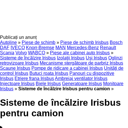
Publicați un anunț
Autoline
»
Piese de schimb
»
Piese de schimb Irisbus
Bosch
DAF
IVECO
Knorr-Bremse
MAN
Mercedes-Benz
Renault
Scania
Volvo
WABCO
»
Piese ale cabinei auto Irisbus
»
Sisteme de încălzire Irisbus
Izolaţii Irisbus
Uşi Irisbus
Oglinzi
retrovizoare Irisbus
Mecanisme ștergătoare de parbriz Irisbus
Scaune Irisbus
Pompe de ridicare a cabinei Irisbus
Unităţi de
control Irisbus
Butuci roata Irisbus
Panouri cu dispozitive
Irisbus
Etriere frana Irisbus
Ambreiaj ventilator Irisbus
Injectoare Irisbus
Biele Irisbus
Generatoare Irisbus
Monitoare
Irisbus
»
Sisteme de încălzire Irisbus pentru camion
»
Sisteme de încălzire Irisbus
pentru camion