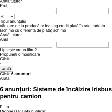
Arată tuturor
Preţ
–
Tipul anunțului
vânzare
de la producător
leasing
credit
plată în rate
trade-in
(schimb cu diferență de plată)
schimb
Arată tuturor
Anul
–
Lipsește vreun filtru?
Propuneți o modificare
Găsit:
-
arată
Găsit:
6 anunțuri
Arată
6 anunțuri:
Sisteme de încălzire Irisbus
pentru camion
Filtru
Ordonează
:
Data publicării