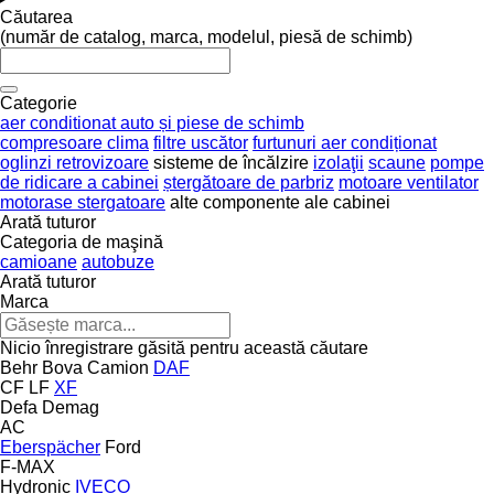
Căutarea
(număr de catalog, marca, modelul, piesă de schimb)
Categorie
aer conditionat auto și piese de schimb
compresoare clima
filtre uscător
furtunuri aer condiționat
oglinzi retrovizoare
sisteme de încălzire
izolaţii
scaune
pompe
de ridicare a cabinei
ștergătoare de parbriz
motoare ventilator
motorase stergatoare
alte componente ale cabinei
Arată tuturor
Categoria de maşină
camioane
autobuze
Arată tuturor
Marca
Nicio înregistrare găsită pentru această căutare
Behr
Bova
Camion
DAF
CF
LF
XF
Defa
Demag
AC
Eberspächer
Ford
F-MAX
Hydronic
IVECO