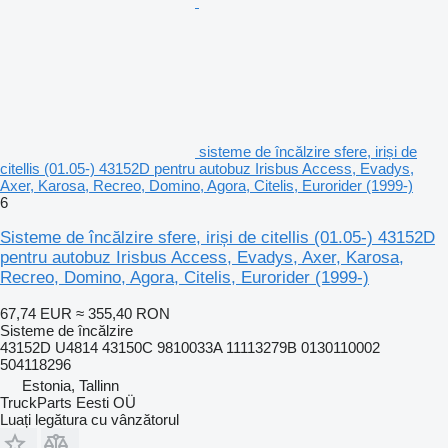
sisteme de încălzire sfere, iriși de
citellis (01.05-) 43152D pentru autobuz Irisbus Access, Evadys,
Axer, Karosa, Recreo, Domino, Agora, Citelis, Eurorider (1999-)
6
Sisteme de încălzire sfere, iriși de citellis (01.05-) 43152D
pentru autobuz Irisbus Access, Evadys, Axer, Karosa,
Recreo, Domino, Agora, Citelis, Eurorider (1999-)
67,74 EUR
≈ 355,40 RON
Sisteme de încălzire
43152D U4814 43150C 9810033A 11113279B 0130110002
504118296
Estonia, Tallinn
TruckParts Eesti OÜ
Luați legătura cu vânzătorul