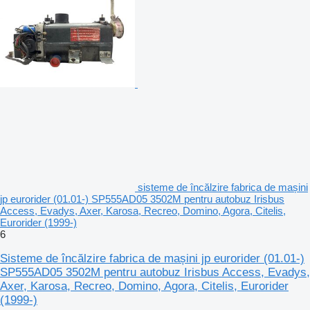
sisteme de încălzire fabrica de mașini
jp eurorider (01.01-) SP555AD05 3502M pentru autobuz Irisbus
Access, Evadys, Axer, Karosa, Recreo, Domino, Agora, Citelis,
Eurorider (1999-)
6
Sisteme de încălzire fabrica de mașini jp eurorider (01.01-)
SP555AD05 3502M pentru autobuz Irisbus Access, Evadys,
Axer, Karosa, Recreo, Domino, Agora, Citelis, Eurorider
(1999-)