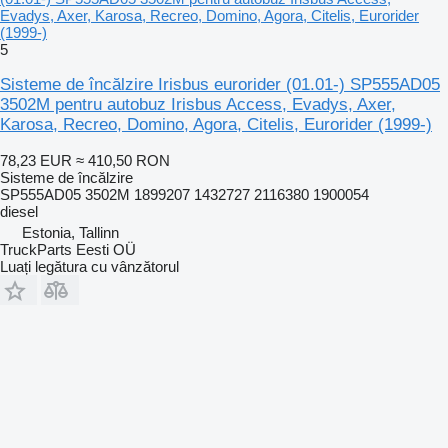
Evadys, Axer, Karosa, Recreo, Domino, Agora, Citelis, Eurorider
(1999-)
5
Sisteme de încălzire Irisbus eurorider (01.01-) SP555AD05
3502M pentru autobuz Irisbus Access, Evadys, Axer,
Karosa, Recreo, Domino, Agora, Citelis, Eurorider (1999-)
78,23 EUR
≈ 410,50 RON
Sisteme de încălzire
SP555AD05 3502M 1899207 1432727 2116380 1900054
diesel
Estonia, Tallinn
TruckParts Eesti OÜ
Luați legătura cu vânzătorul