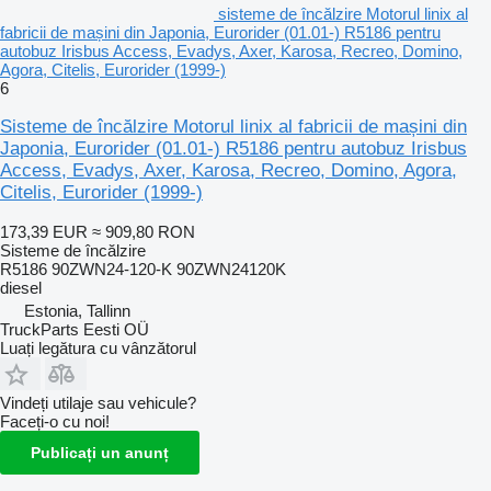
sisteme de încălzire Motorul linix al
fabricii de mașini din Japonia, Eurorider (01.01-) R5186 pentru
autobuz Irisbus Access, Evadys, Axer, Karosa, Recreo, Domino,
Agora, Citelis, Eurorider (1999-)
6
Sisteme de încălzire Motorul linix al fabricii de mașini din
Japonia, Eurorider (01.01-) R5186 pentru autobuz Irisbus
Access, Evadys, Axer, Karosa, Recreo, Domino, Agora,
Citelis, Eurorider (1999-)
173,39 EUR
≈ 909,80 RON
Sisteme de încălzire
R5186 90ZWN24-120-K 90ZWN24120K
diesel
Estonia, Tallinn
TruckParts Eesti OÜ
Luați legătura cu vânzătorul
Vindeți utilaje sau vehicule?
Faceți-o cu noi!
Publicați un anunț