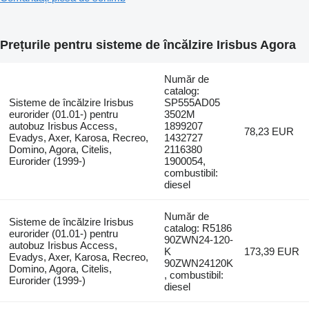
Prețurile pentru sisteme de încălzire Irisbus Agora
Număr de
catalog:
Sisteme de încălzire Irisbus
SP555AD05
eurorider (01.01-) pentru
3502M
autobuz Irisbus Access,
1899207
78,23 EUR
Evadys, Axer, Karosa, Recreo,
1432727
Domino, Agora, Citelis,
2116380
Eurorider (1999-)
1900054,
combustibil:
diesel
Număr de
Sisteme de încălzire Irisbus
catalog: R5186
eurorider (01.01-) pentru
90ZWN24-120-
autobuz Irisbus Access,
K
173,39 EUR
Evadys, Axer, Karosa, Recreo,
90ZWN24120K
Domino, Agora, Citelis,
, combustibil:
Eurorider (1999-)
diesel