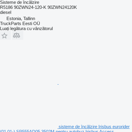
Sisteme de încălzire
R5186 90ZWN24-120-K 90ZWN24120K
diesel
Estonia, Tallinn
TruckParts Eesti OÜ
Luați legătura cu vânzătorul
sisteme de încălzire Irisbus eurorider
(01.01-) SP555AD05 3502M pentru autobuz Irisbus Access,