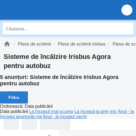
Piese de schimb
Piese de schimb Irisbus
Piese de sc
Sisteme de încălzire Irisbus Agora
pentru autobuz
5 anunțuri:
Sisteme de încălzire Irisbus Agora
pentru autobuz
Filtru
Ordonează
:
Data publicării
Data publicării
La început mai scump
La început la preț mic
Anul - la
început anunțurile noi
Anul - la început vechi