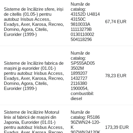
Număr de
Sisteme de încălzire sfere, iriși
catalog:
de citellis (01.05-) pentru
43152D U4814
autobuz Irisbus Access,
43150C
67,74 EUR
Evadys, Axer, Karosa, Recreo,
9810033A
Domino, Agora, Citelis,
11113279B
Eurorider (1999-)
0130110002
504118296
Număr de
catalog:
Sisteme de încălzire fabrica de
SP555AD05
mașini jp eurorider (01.01-)
3502M
pentru autobuz Irisbus Access,
1899207
78,23 EUR
Evadys, Axer, Karosa, Recreo,
1432727
Domino, Agora, Citelis,
2116380
Eurorider (1999-)
1900054,
combustibil:
diesel
Sisteme de încălzire Motorul
Număr de
linix al fabricii de mașini din
catalog: R5186
Japonia, Eurorider (01.01-)
90ZWN24-120-
pentru autobuz Irisbus Access,
K
173,39 EUR
Evadys, Axer, Karosa, Recreo,
90ZWN24120K