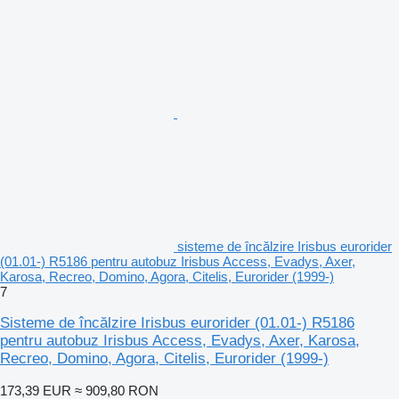
sisteme de încălzire Irisbus eurorider
(01.01-) R5186 pentru autobuz Irisbus Access, Evadys, Axer,
Karosa, Recreo, Domino, Agora, Citelis, Eurorider (1999-)
7
Sisteme de încălzire Irisbus eurorider (01.01-) R5186
pentru autobuz Irisbus Access, Evadys, Axer, Karosa,
Recreo, Domino, Agora, Citelis, Eurorider (1999-)
173,39 EUR
≈ 909,80 RON