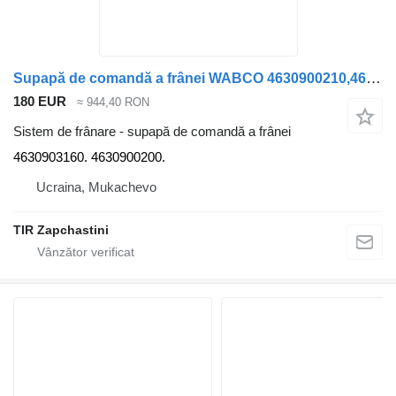
Supapă de comandă a frânei WABCO 4630900210,4630901230,4630905020,4630903150,4630901230,463090012 4630903160. 4630900200. pentru semiremorcă Kögel SCHMITZ KRONE
180 EUR
≈ 944,40 RON
Sistem de frânare - supapă de comandă a frânei
4630903160. 4630900200.
Ucraina, Mukachevo
TIR Zapchastini