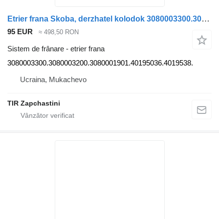
Etrier frana Skoba, derzhatel kolodok 3080003300.3080003200.3080001901.40195036.4019538. pentru semiremorcă WABCO SAF
95 EUR
≈ 498,50 RON
Sistem de frânare - etrier frana
3080003300.3080003200.3080001901.40195036.4019538.
Ucraina, Mukachevo
TIR Zapchastini