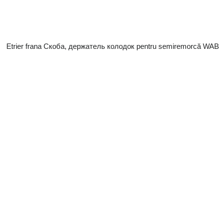
Etrier frana Скоба, держатель колодок pentru semiremorcă W