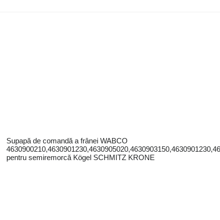
Supapă de comandă a frânei WABCO
4630900210,4630901230,4630905020,4630903150,4630901230,4
pentru semiremorcă Kögel SCHMITZ KRONE