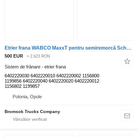
Etrier frana WABCO MaxxT pentru semiremorcă Schmitz Cargobull
500 EUR
≈ 2.623 RON
Sistem de frânare - etrier frana
6402220030 6402220010 6402220002 1156800
1199856 6402220040 6402220020 6402220012
1156802 1199857
Polonia, Opole
Bromsok Trucks Company