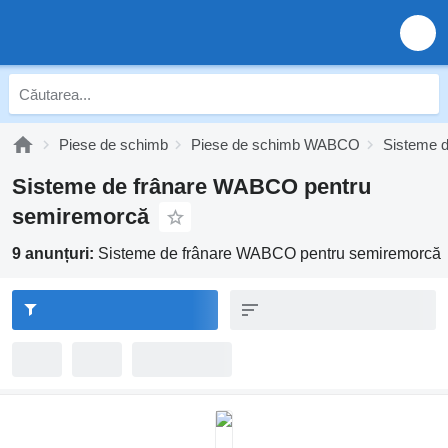
Piese de schimb
Piese de schimb WABCO
Sisteme 
Sisteme de frânare WABCO pentru
semiremorcă
9 anunțuri:
Sisteme de frânare WABCO pentru semiremorcă