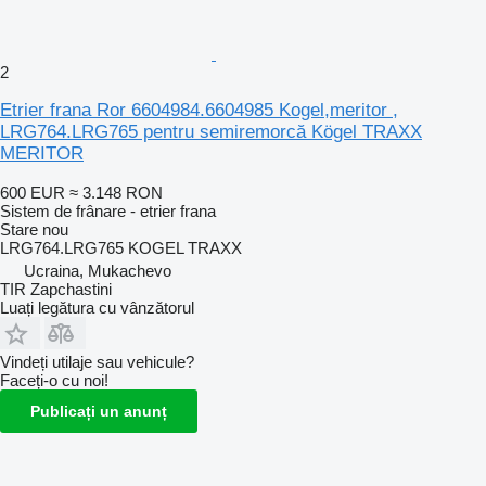
2
Etrier frana Ror 6604984.6604985 Kogel,meritor ,
LRG764.LRG765 pentru semiremorcă Kögel TRAXX
MERITOR
600 EUR
≈ 3.148 RON
Sistem de frânare - etrier frana
Stare
nou
LRG764.LRG765 KOGEL TRAXX
Ucraina, Mukachevo
TIR Zapchastini
Luați legătura cu vânzătorul
Vindeți utilaje sau vehicule?
Faceți-o cu noi!
Publicați un anunț