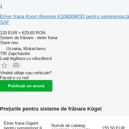
1
Etrier frana Knorr-Bremse K108006K50 pentru semiremorcă
SAF
120 EUR
≈ 629,60 RON
Sistem de frânare - etrier frana
Stare
nou
Ucraina, Mukachevo
TIR Zapchastini
Luați legătura cu vânzătorul
Vindeți utilaje sau vehicule?
Faceți-o cu noi!
Publicați un anunț
Prețurile pentru sisteme de frânare Kögel
Etrier frana Gigant
Număr de catalog:
pentru semiremorcă
155,50 EUR