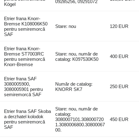
09285256, 09291072
Kögel
Etrier frana Knorr-
Bremse K108006K50
Stare: nou
120 EUR
pentru semiremorcă
SAF
Etrier frana Knorr-
Bremse ST7003RC
Stare: nou, număr de
400 EUR
pentru semiremorcă
catalog: K097530K50
Knorr-Bremse
Etrier frana SAF
3080005900,
Număr de catalog:
250 EUR
3080005901 pentru
KNORR SK7
semiremorcă SAF
Stare: nou, număr de
Etrier frana SAF Skoba
catalog:
a derzhatel kolodok
3080007101.308000720
450 EUR
pentru semiremorcă
1.3080006800.30800067
SAF
00.