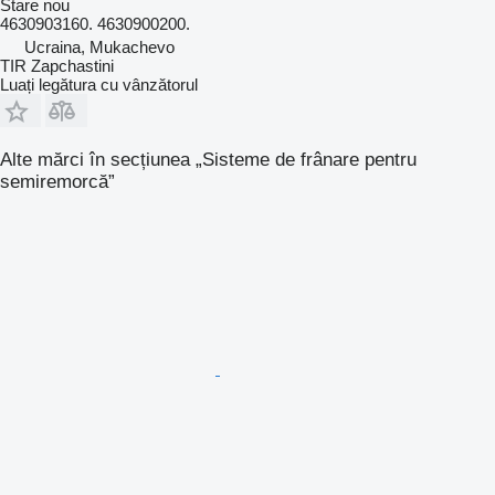
Stare
nou
4630903160. 4630900200.
Ucraina, Mukachevo
TIR Zapchastini
Luați legătura cu vânzătorul
Alte mărci în secțiunea „Sisteme de frânare pentru
semiremorcă”