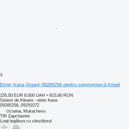
3
Etrier frana Gigant 09285256 pentru semiremorcă Kögel
155,50 EUR
8.000 UAH
≈ 815,80 RON
Sistem de frânare - etrier frana
09285256, 09291072
Ucraina, Mukachevo
TIR Zapchastini
Luați legătura cu vânzătorul