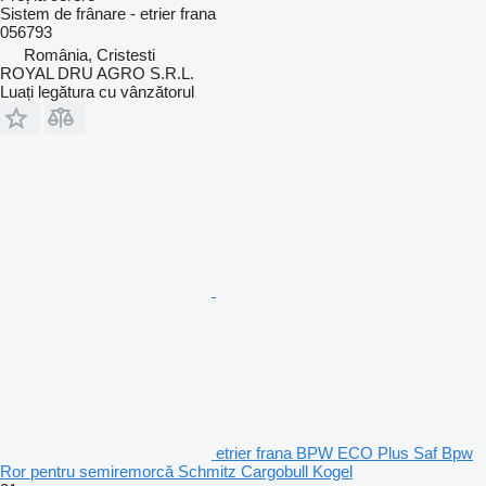
Sistem de frânare - etrier frana
056793
România, Cristesti
ROYAL DRU AGRO S.R.L.
Luați legătura cu vânzătorul
etrier frana BPW ECO Plus Saf Bpw
Ror pentru semiremorcă Schmitz Cargobull Kogel