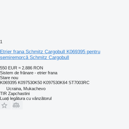
1
Etrier frana Schmitz Cargobull K069395 pentru
semiremorcă Schmitz Cargobull
550 EUR
≈ 2.886 RON
Sistem de frânare - etrier frana
Stare
nou
K069395 K097530K50 K097530K64 ST7003RC
Ucraina, Mukachevo
TIR Zapchastini
Luați legătura cu vânzătorul