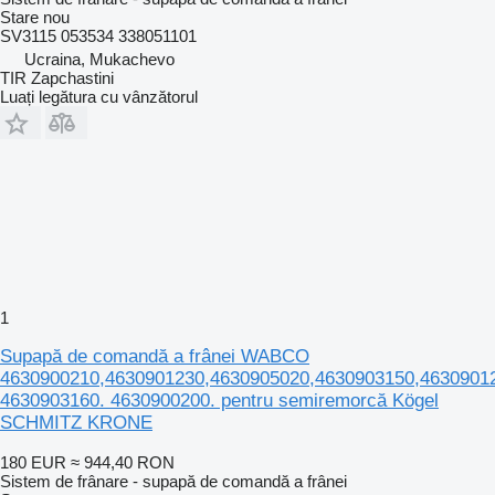
Stare
nou
SV3115 053534 338051101
Ucraina, Mukachevo
TIR Zapchastini
Luați legătura cu vânzătorul
1
Supapă de comandă a frânei WABCO
4630900210,4630901230,4630905020,4630903150,4630901
4630903160. 4630900200. pentru semiremorcă Kögel
SCHMITZ KRONE
180 EUR
≈ 944,40 RON
Sistem de frânare - supapă de comandă a frânei