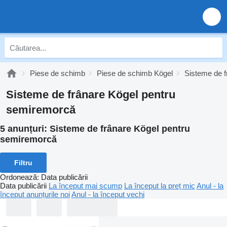
Piese de schimb
Piese de schimb Kögel
Sisteme de f
Sisteme de frânare Kögel pentru
semiremorcă
5 anunțuri:
Sisteme de frânare Kögel pentru
semiremorcă
Filtru
Ordonează
:
Data publicării
Data publicării
La început mai scump
La început la preț mic
Anul - la
început anunțurile noi
Anul - la început vechi