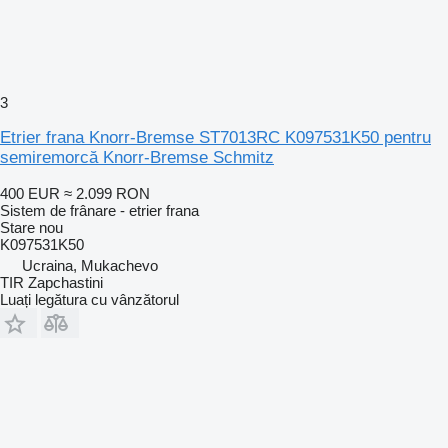
3
Etrier frana Knorr-Bremse ST7013RC K097531K50 pentru
semiremorcă Knorr-Bremse Schmitz
400 EUR
≈ 2.099 RON
Sistem de frânare - etrier frana
Stare
nou
K097531K50
Ucraina, Mukachevo
TIR Zapchastini
Luați legătura cu vânzătorul