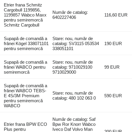
Etrier frana Schmitz
Cargobull 1199856,
Număr de catalog:
1199857 Wabco Maxx
116,60 EUR
6402227406
pentru semiremorcă
Schmitz Cargobull
Supapă de comandă a
Stare: nou, număr de
frânei Kögel 338071101
catalog: SV3115 053534
190 EUR
pentru semiremorcă
338051101
Supapă de comandă a
Stare: nou, număr de
frânei WABCO pentru
catalog: 9710029100
99 EUR
semiremorcă
9710029000
Supapă de comandă a
frânei WABCO TEBS-
Stare: nou, număr de
E 4S/3M Premium
590 EUR
catalog: 480 102 063 0
pentru semiremorcă
WABCO
Număr de catalog: Saf
Etrier frana BPW ECO
Bpw Ror Knorr Wabco
Plus pentru
Iveco Daf Volvo Man
200 EUR