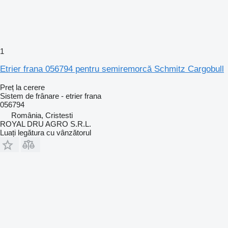
1
Etrier frana 056794 pentru semiremorcă Schmitz Cargobull
Preț la cerere
Sistem de frânare - etrier frana
056794
România, Cristesti
ROYAL DRU AGRO S.R.L.
Luați legătura cu vânzătorul