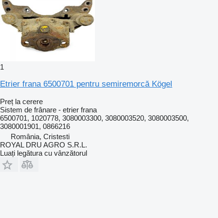
1
Etrier frana 6500701 pentru semiremorcă Kögel
Preț la cerere
Sistem de frânare - etrier frana
6500701, 1020778, 3080003300, 3080003520, 3080003500,
3080001901, 0866216
România, Cristesti
ROYAL DRU AGRO S.R.L.
Luați legătura cu vânzătorul