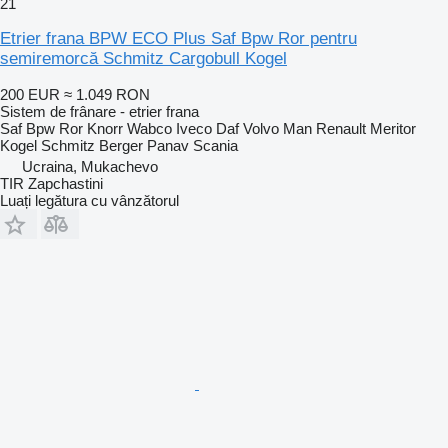
21
Etrier frana BPW ECO Plus Saf Bpw Ror pentru
semiremorcă Schmitz Cargobull Kogel
200 EUR
≈ 1.049 RON
Sistem de frânare - etrier frana
Saf Bpw Ror Knorr Wabco Iveco Daf Volvo Man Renault Meritor
Kogel Schmitz Berger Panav Scania
Ucraina, Mukachevo
TIR Zapchastini
Luați legătura cu vânzătorul