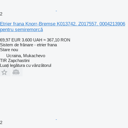
2
Etrier frana Knorr-Bremse K013742. Z017557. 0004213906
pentru semiremorcă
69,97 EUR
3.600 UAH
≈ 367,10 RON
Sistem de frânare - etrier frana
Stare
nou
Ucraina, Mukachevo
TIR Zapchastini
Luați legătura cu vânzătorul
2