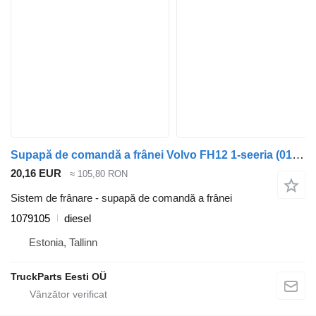
Supapă de comandă a frânei Volvo FH12 1-seeria (01.93-12.02) 1079105 pentru cap tractor Volvo FH12, FH16, NH12, FH, VNL780 (1993-2014)
20,16 EUR
≈ 105,80 RON
Sistem de frânare - supapă de comandă a frânei
1079105
diesel
Estonia, Tallinn
TruckParts Eesti OÜ