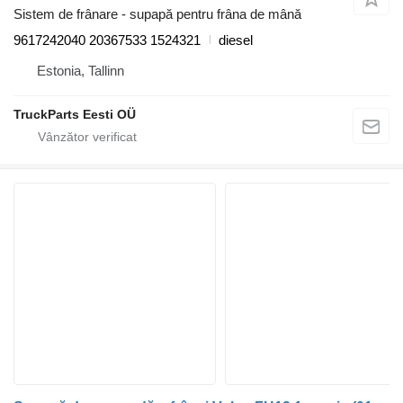
Sistem de frânare - supapă pentru frâna de mână
9617242040 20367533 1524321
diesel
Estonia, Tallinn
TruckParts Eesti OÜ