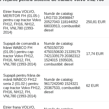
Etrier frana VOLVO,
Număr de catalog:
MERITOR FH (01.05-)
LRG733 20498847
pentru cap tractor Volvo
20527043 118144052
250,81 EUR
FH12, FH16, NH12,
68033913, combustibil:
FH, VNL780 (1993-
diesel
2014)
Supapă de comandă a
Număr de catalog:
frânei WABCO FH
4750150720
(01.05-) pentru cap
4750150630 21339179
17,74 EUR
tractor Volvo FH12,
7421339179 20382312
FH16, NH12, FH,
1524015 1935026,
VNL780 (1993-2014)
combustibil: diesel
Supapă pentru frâna de
mână WABCO FH12
Număr de catalog:
seria 2 (01.02-) pentru
9617242040 1524321
62 EUR
cap tractor Volvo FH12,
20367533, combustibil:
FH16, NH12, FH,
diesel
VNL780 (1993-2014)
Etrier frana VOLVO,