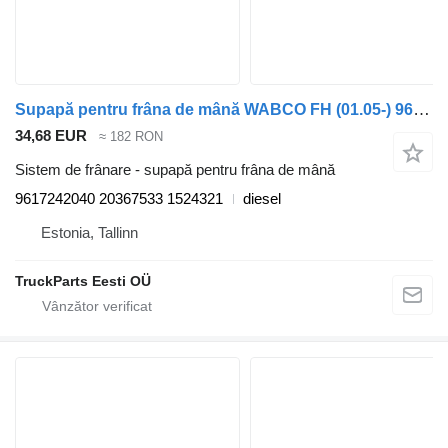
Supapă pentru frâna de mână WABCO FH (01.05-) 9617242040 pentru cap tractor Volvo FH12, FH16, NH12, FH, VNL780 (1993-2014)
34,68 EUR
≈ 182 RON
Sistem de frânare - supapă pentru frâna de mână
9617242040 20367533 1524321
diesel
Estonia, Tallinn
TruckParts Eesti OÜ