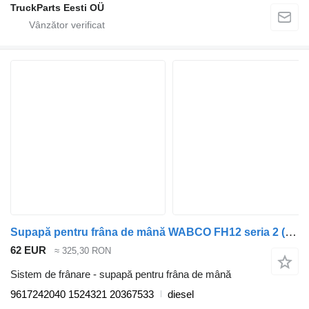
TruckParts Eesti OÜ
Supapă pentru frâna de mână WABCO FH12 seria 2 (01.02-) 9617242040 pentru cap tractor Volvo FH12, FH16, NH12, FH, VNL780 (1993-2014)
62 EUR
≈ 325,30 RON
Sistem de frânare - supapă pentru frâna de mână
9617242040 1524321 20367533
diesel