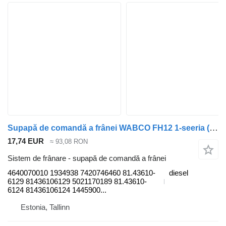
Supapă de comandă a frânei WABCO FH12 1-seeria (01.93-12.02) 4640070010 pentru cap tractor Volvo FH12, FH16, NH12, FH, VNL780 (1993-2014)
17,74 EUR
≈ 93,08 RON
Sistem de frânare - supapă de comandă a frânei
4640070010 1934938 7420746460 81.43610-
diesel
6129 81436106129 5021170189 81.43610-
6124 81436106124 1445900...
Estonia, Tallinn