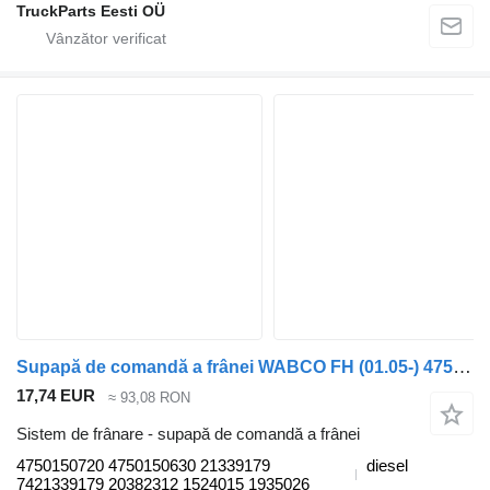
TruckParts Eesti OÜ
Supapă de comandă a frânei WABCO FH (01.05-) 4750150720 pentru cap tractor Volvo FH12, FH16, NH12, FH, VNL780 (1993-2014)
17,74 EUR
≈ 93,08 RON
Sistem de frânare - supapă de comandă a frânei
4750150720 4750150630 21339179
diesel
7421339179 20382312 1524015 1935026