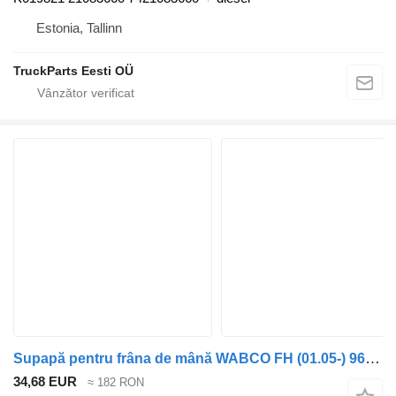
Estonia, Tallinn
TruckParts Eesti OÜ
Supapă pentru frâna de mână WABCO FH (01.05-) 9617242040 pentru cap tractor Volvo FH12, FH16, NH12, FH, VNL780 (1993-2014)
34,68 EUR
≈ 182 RON