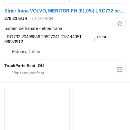
Etrier frana VOLVO, MERITOR FH (01.05-) LRG732 pentru cap tractor Volvo FH12, FH16, NH12, FH, VNL780 (1993-2014)
278,23 EUR
≈ 1.460 RON
Sistem de frânare - etrier frana
LRG732 20498846 20527041 118144051
diesel
68033912
Estonia, Tallinn
TruckParts Eesti OÜ