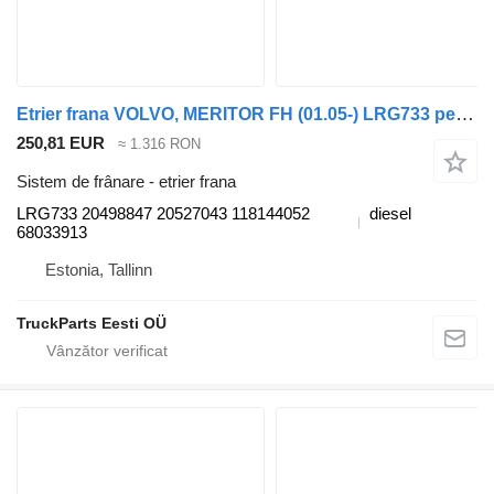
Etrier frana VOLVO, MERITOR FH (01.05-) LRG733 pentru cap tractor Volvo FH12, FH16, NH12, FH, VNL780 (1993-2014)
250,81 EUR
≈ 1.316 RON
Sistem de frânare - etrier frana
LRG733 20498847 20527043 118144052
diesel
68033913
Estonia, Tallinn
TruckParts Eesti OÜ