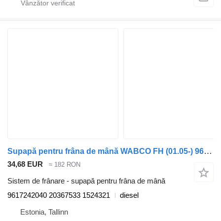
Supapă pentru frâna de mână WABCO FH (01.05-) 9617242040 pentru cap tractor Volvo FH12, FH16, NH12, FH, VNL780 (1993-2014)
34,68 EUR
≈ 182 RON
Sistem de frânare - supapă pentru frâna de mână
9617242040 20367533 1524321
diesel
Estonia, Tallinn