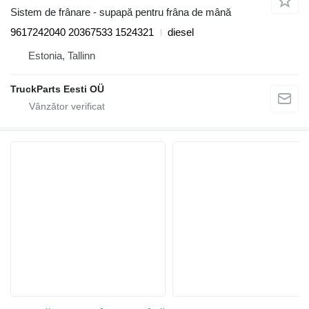
Sistem de frânare - supapă pentru frâna de mână
9617242040 20367533 1524321
diesel
Estonia, Tallinn
TruckParts Eesti OÜ