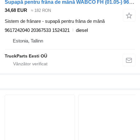
Supapă pentru frâna de mână WABCO FH (01.05-) 9617242040 pentru cap tractor Volvo FH12, FH16, NH12, FH, VNL780 (1993-2014)
34,68 EUR
≈ 182 RON
Sistem de frânare - supapă pentru frâna de mână
9617242040 20367533 1524321
diesel
Estonia, Tallinn
TruckParts Eesti OÜ