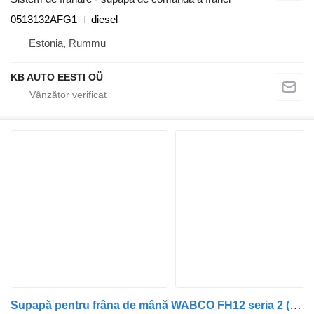
0513132AFG1
diesel
Estonia, Rummu
KB AUTO EESTI OÜ
Supapă pentru frâna de mână WABCO FH12 seria 2 (01.02-) 9617242040 pentru cap tractor Volvo FH12, FH16, NH12, FH, VNL780 (1993-2014)