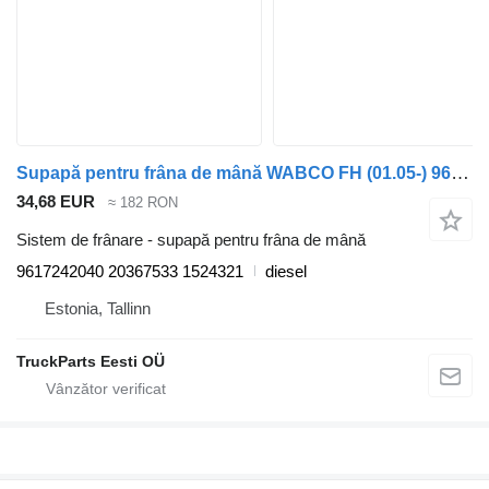
Supapă pentru frâna de mână WABCO FH (01.05-) 9617242040 pentru cap tractor Volvo FH12, FH16, NH12, FH, VNL780 (1993-2014)
34,68 EUR
≈ 182 RON
Sistem de frânare - supapă pentru frâna de mână
9617242040 20367533 1524321
diesel
Estonia, Tallinn
TruckParts Eesti OÜ