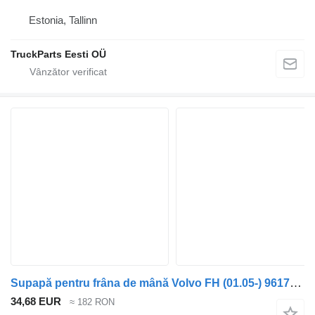
Estonia, Tallinn
TruckParts Eesti OÜ
Supapă pentru frâna de mână Volvo FH (01.05-) 9617242040 pentru cap tractor Volvo FH12, FH16, NH12, FH, VNL780 (1993-2014)
34,68 EUR
≈ 182 RON