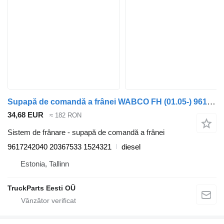
Supapă de comandă a frânei WABCO FH (01.05-) 9617242040 pentru cap tractor Volvo FH12, FH16, NH12, FH, VNL780 (1993-2014)
34,68 EUR
≈ 182 RON
Sistem de frânare - supapă de comandă a frânei
9617242040 20367533 1524321
diesel
Estonia, Tallinn
TruckParts Eesti OÜ