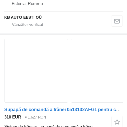
Estonia, Rummu
KB AUTO EESTI OÜ
Supapă de comandă a frânei 0513132AFG1 pentru cap tractor Volvo FH12, FH16, NH12, FH, VNL780 (1993-2014)
310 EUR
≈ 1.627 RON
Sistem de frânare - supapă de comandă a frânei