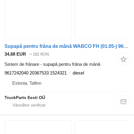
Supapă pentru frâna de mână WABCO FH (01.05-) 9617242040 pentru cap tractor Volvo FH12, FH16, NH12, FH, VNL780 (1993-2014)
34,68 EUR
≈ 182 RON
Sistem de frânare - supapă pentru frâna de mână
9617242040 20367533 1524321
diesel
Estonia, Tallinn
TruckParts Eesti OÜ