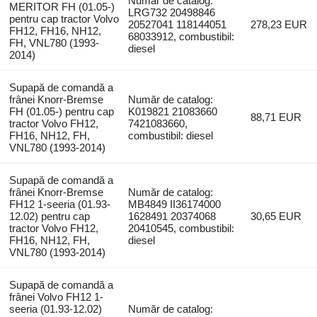
Număr de catalog:
MERITOR FH (01.05-)
LRG732 20498846
pentru cap tractor Volvo
20527041 118144051
278,23 EUR
FH12, FH16, NH12,
68033912, combustibil:
FH, VNL780 (1993-
diesel
2014)
Supapă de comandă a
frânei Knorr-Bremse
Număr de catalog:
FH (01.05-) pentru cap
K019821 21083660
88,71 EUR
tractor Volvo FH12,
7421083660,
FH16, NH12, FH,
combustibil: diesel
VNL780 (1993-2014)
Supapă de comandă a
frânei Knorr-Bremse
Număr de catalog:
FH12 1-seeria (01.93-
MB4849 II36174000
12.02) pentru cap
1628491 20374068
30,65 EUR
tractor Volvo FH12,
20410545, combustibil:
FH16, NH12, FH,
diesel
VNL780 (1993-2014)
Supapă de comandă a
frânei Volvo FH12 1-
seeria (01.93-12.02)
Număr de catalog: