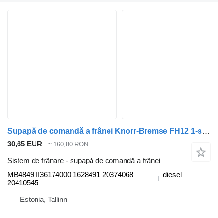
Supapă de comandă a frânei Knorr-Bremse FH12 1-seeria (01.93-12.02) MB4849 pentru cap tractor Volvo FH12, FH16, NH12, FH, VNL780 (1993-2014)
30,65 EUR
≈ 160,80 RON
Sistem de frânare - supapă de comandă a frânei
MB4849 II36174000 1628491 20374068
diesel
20410545
Estonia, Tallinn