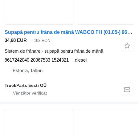
Supapă pentru frâna de mână WABCO FH (01.05-) 9617242040 pentru cap tractor Volvo FH12, FH16, NH12, FH, VNL780 (1993-2014)
34,68 EUR
≈ 182 RON
Sistem de frânare - supapă pentru frâna de mână
9617242040 20367533 1524321
diesel
Estonia, Tallinn
TruckParts Eesti OÜ