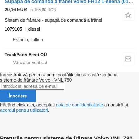
Supapă de comandă a frânei Volvo FH12 1-seeria (01.93-12.02) 1079105 pentru cap tractor Volvo FH12, FH16, NH12, FH, VNL780 (1993-2014)
20,16 EUR
≈ 105,80 RON
Sistem de frânare - supapă de comandă a frânei
1079105
diesel
Estonia, Tallinn
TruckParts Eesti OÜ
Înregistrați-vă pentru a primi noutățile din această secțiune
sisteme de frânare
Volvo - VNL 780
Înscriere
Făcând click aici, acceptați
nota de confidențialitate
a noastră și
acordul pentru utilizatori
.
Prețurile pentru sisteme de frânare Volvo VNL 780