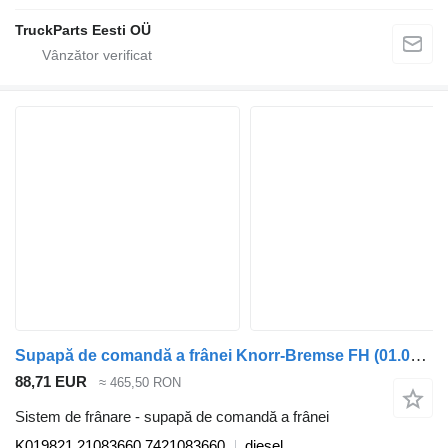
TruckParts Eesti OÜ
Supapă de comandă a frânei Knorr-Bremse FH (01.05-) K019821 pentru cap tractor Volvo FH12, FH16, NH12, FH, VNL780 (1993-2014)
88,71 EUR
≈ 465,50 RON
Sistem de frânare - supapă de comandă a frânei
K019821 21083660 7421083660
diesel