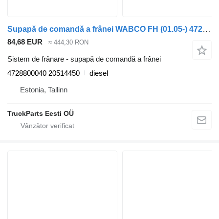
Supapă de comandă a frânei WABCO FH (01.05-) 4728800040 pentru cap tractor Volvo FH12, FH16, NH12, FH, VNL780 (1993-2014)
84,68 EUR
≈ 444,30 RON
Sistem de frânare - supapă de comandă a frânei
4728800040 20514450
diesel
Estonia, Tallinn
TruckParts Eesti OÜ