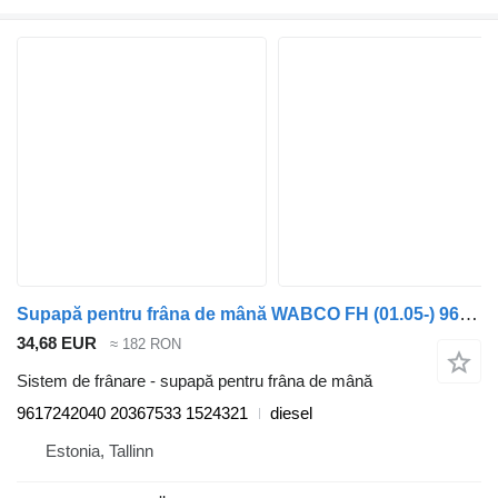
Supapă pentru frâna de mână WABCO FH (01.05-) 9617242040 pentru cap tractor Volvo FH12, FH16, NH12, FH, VNL780 (1993-2014)
34,68 EUR
≈ 182 RON
Sistem de frânare - supapă pentru frâna de mână
9617242040 20367533 1524321
diesel
Estonia, Tallinn