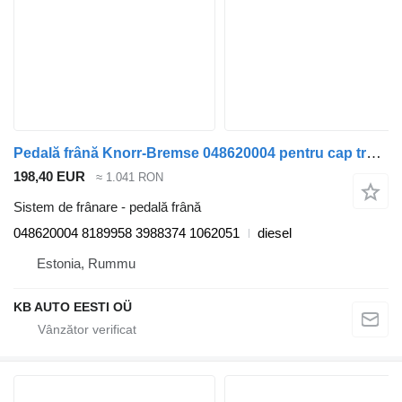
Pedală frână Knorr-Bremse 048620004 pentru cap tractor Volvo FH12, FH16, NH12, FH, VNL780 (1993-2014)
198,40 EUR
≈ 1.041 RON
Sistem de frânare - pedală frână
048620004 8189958 3988374 1062051
diesel
Estonia, Rummu
KB AUTO EESTI OÜ