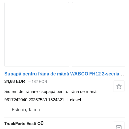
Supapă pentru frâna de mână WABCO FH12 2-seeria (01.02-) 9617242040 pentru cap tractor Volvo FH12, FH16, NH12, FH, VNL780 (1993-2014)
34,68 EUR
≈ 182 RON
Sistem de frânare - supapă pentru frâna de mână
9617242040 20367533 1524321
diesel
Estonia, Tallinn
TruckParts Eesti OÜ