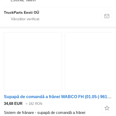
TruckParts Eesti OÜ
Supapă de comandă a frânei WABCO FH (01.05-) 9617242040 pentru cap tractor Volvo FH12, FH16, NH12, FH, VNL780 (1993-2014)
34,68 EUR
≈ 182 RON
Sistem de frânare - supapă de comandă a frânei