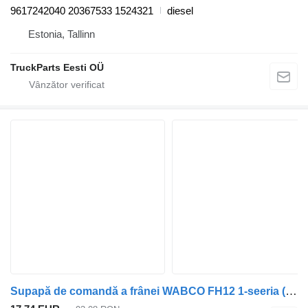
9617242040 20367533 1524321
diesel
Estonia, Tallinn
TruckParts Eesti OÜ
Supapă de comandă a frânei WABCO FH12 1-seeria (01.93-12.02) 4640070010 pentru cap tractor Volvo FH12, FH16, NH12, FH, VNL780 (1993-2014)