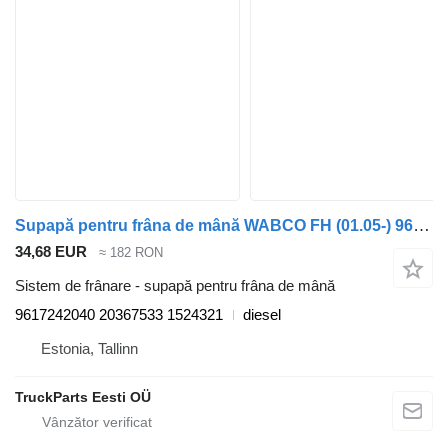
Supapă pentru frâna de mână WABCO FH (01.05-) 9617242040 pentru cap tractor Volvo FH12, FH16, NH12, FH, VNL780 (1993-2014)
34,68 EUR
≈ 182 RON
Sistem de frânare - supapă pentru frâna de mână
9617242040 20367533 1524321
diesel
Estonia, Tallinn
TruckParts Eesti OÜ