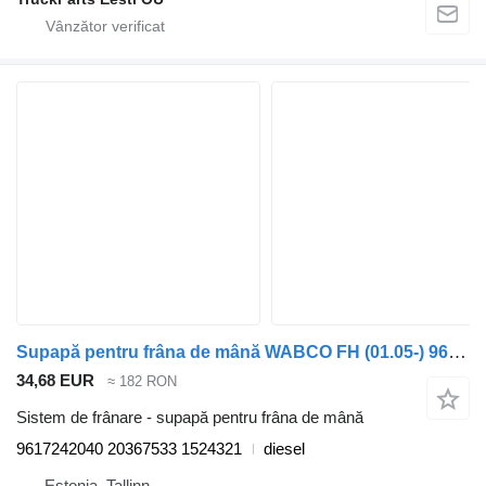
Supapă pentru frâna de mână WABCO FH (01.05-) 9617242040 pentru cap tractor Volvo FH12, FH16, NH12, FH, VNL780 (1993-2014)
34,68 EUR
≈ 182 RON
Sistem de frânare - supapă pentru frâna de mână
9617242040 20367533 1524321
diesel
Estonia, Tallinn