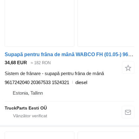
Supapă pentru frâna de mână WABCO FH (01.05-) 9617242040 pentru cap tractor Volvo FH12, FH16, NH12, FH, VNL780 (1993-2014)
34,68 EUR
≈ 182 RON
Sistem de frânare - supapă pentru frâna de mână
9617242040 20367533 1524321
diesel
Estonia, Tallinn
TruckParts Eesti OÜ