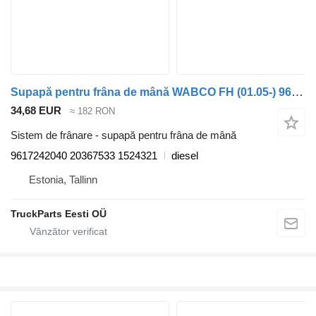
Supapă pentru frâna de mână WABCO FH (01.05-) 9617242040 pentru cap tractor Volvo FH12, FH16, NH12, FH, VNL780 (1993-2014)
34,68 EUR
≈ 182 RON
Sistem de frânare - supapă pentru frâna de mână
9617242040 20367533 1524321
diesel
Estonia, Tallinn
TruckParts Eesti OÜ