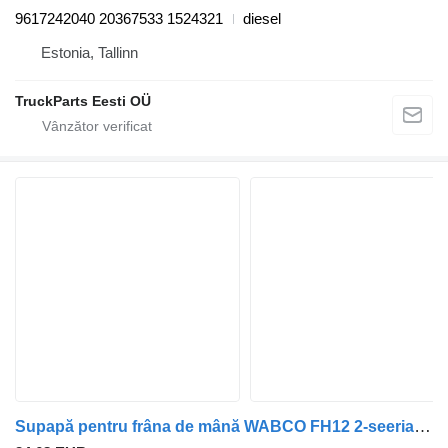
9617242040 20367533 1524321
diesel
Estonia, Tallinn
TruckParts Eesti OÜ
Supapă pentru frâna de mână WABCO FH12 2-seeria (01.02-) 9617242040 pentru cap tractor Volvo FH12, FH16, NH12, FH, VNL780 (1993-2014)