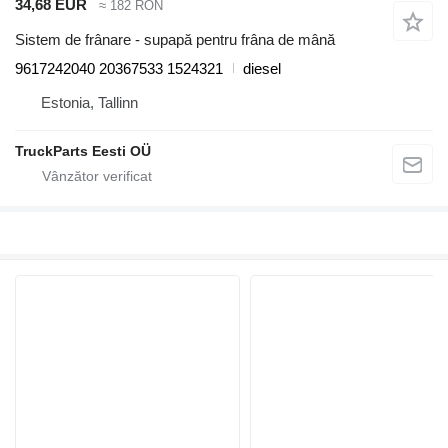
34,68 EUR
≈ 182 RON
Sistem de frânare - supapă pentru frâna de mână
9617242040 20367533 1524321
diesel
Estonia, Tallinn
TruckParts Eesti OÜ