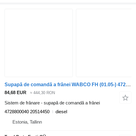
Supapă de comandă a frânei WABCO FH (01.05-) 4728800040 pentru cap tractor Volvo FH12, FH16, NH12, FH, VNL780 (1993-2014)
84,68 EUR
≈ 444,30 RON
Sistem de frânare - supapă de comandă a frânei
4728800040 20514450
diesel
Estonia, Tallinn