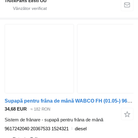
TruckParts Eesti OÜ
Supapă pentru frâna de mână WABCO FH (01.05-) 9617242040 pentru cap tractor Volvo FH12, FH16, NH12, FH, VNL780 (1993-2014)
34,68 EUR
≈ 182 RON
Sistem de frânare - supapă pentru frâna de mână
9617242040 20367533 1524321
diesel