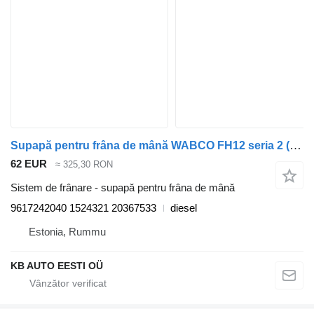
Supapă pentru frâna de mână WABCO FH12 seria 2 (01.02-) 9617242040 pentru cap tractor Volvo FH12, FH16, NH12, FH, VNL780 (1993-2014)
62 EUR
≈ 325,30 RON
Sistem de frânare - supapă pentru frâna de mână
9617242040 1524321 20367533
diesel
Estonia, Rummu
KB AUTO EESTI OÜ