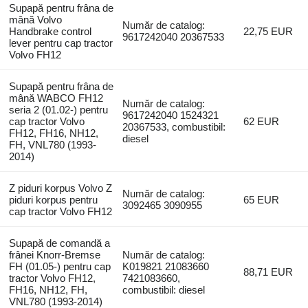
Supapă pentru frâna de
mână Volvo
Număr de catalog:
Handbrake control
22,75 EUR
9617242040 20367533
lever pentru cap tractor
Volvo FH12
Supapă pentru frâna de
mână WABCO FH12
Număr de catalog:
seria 2 (01.02-) pentru
9617242040 1524321
cap tractor Volvo
62 EUR
20367533, combustibil:
FH12, FH16, NH12,
diesel
FH, VNL780 (1993-
2014)
Z piduri korpus Volvo Z
Număr de catalog:
piduri korpus pentru
65 EUR
3092465 3090955
cap tractor Volvo FH12
Supapă de comandă a
frânei Knorr-Bremse
Număr de catalog:
FH (01.05-) pentru cap
K019821 21083660
88,71 EUR
tractor Volvo FH12,
7421083660,
FH16, NH12, FH,
combustibil: diesel
VNL780 (1993-2014)