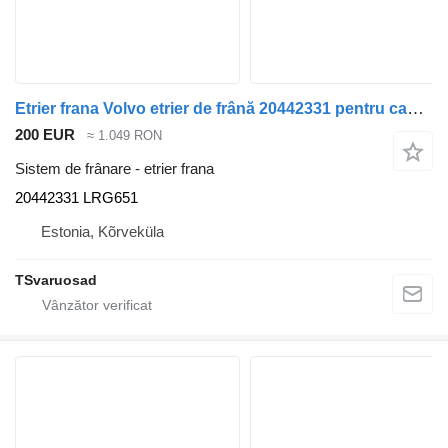
Etrier frana Volvo etrier de frână 20442331 pentru cap tractor Volvo FH12
200 EUR
≈ 1.049 RON
Sistem de frânare - etrier frana
20442331 LRG651
Estonia, Kõrveküla
TSvaruosad