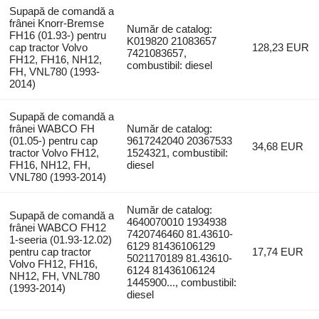
Supapă de comandă a
frânei Knorr-Bremse
Număr de catalog:
FH16 (01.93-) pentru
K019820 21083657
cap tractor Volvo
128,23 EUR
7421083657,
FH12, FH16, NH12,
combustibil: diesel
FH, VNL780 (1993-
2014)
Supapă de comandă a
frânei WABCO FH
Număr de catalog:
(01.05-) pentru cap
9617242040 20367533
34,68 EUR
tractor Volvo FH12,
1524321, combustibil:
FH16, NH12, FH,
diesel
VNL780 (1993-2014)
Număr de catalog:
Supapă de comandă a
4640070010 1934938
frânei WABCO FH12
7420746460 81.43610-
1-seeria (01.93-12.02)
6129 81436106129
pentru cap tractor
17,74 EUR
5021170189 81.43610-
Volvo FH12, FH16,
6124 81436106124
NH12, FH, VNL780
1445900..., combustibil:
(1993-2014)
diesel