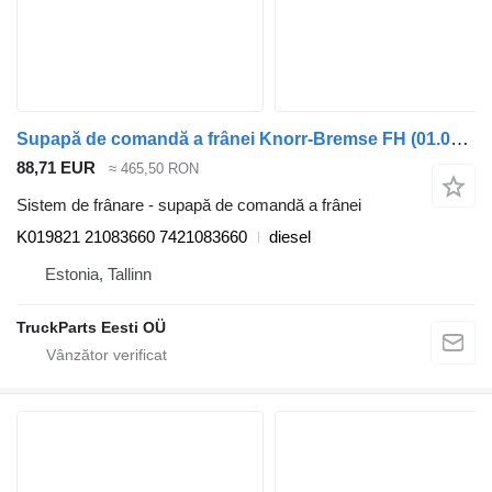
Supapă de comandă a frânei Knorr-Bremse FH (01.05-) K019821 pentru cap tractor Volvo FH12, FH16, NH12, FH, VNL780 (1993-2014)
88,71 EUR
≈ 465,50 RON
Sistem de frânare - supapă de comandă a frânei
K019821 21083660 7421083660
diesel
Estonia, Tallinn
TruckParts Eesti OÜ