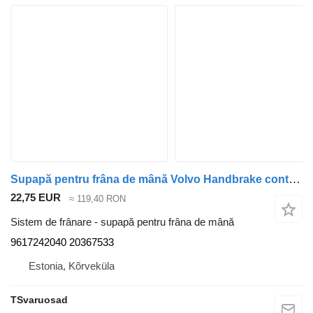
Supapă pentru frâna de mână Volvo Handbrake control lever 9617242040 pentru cap tractor Volvo FH12
22,75 EUR
≈ 119,40 RON
Sistem de frânare - supapă pentru frâna de mână
9617242040 20367533
Estonia, Kõrveküla
TSvaruosad