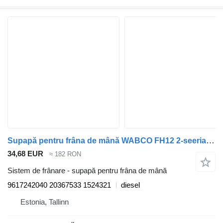
Supapă pentru frâna de mână WABCO FH12 2-seeria (01.02-) 9617242040 pentru cap tractor Volvo FH12, FH16, NH12, FH, VNL780 (1993-2014)
34,68 EUR
≈ 182 RON
Sistem de frânare - supapă pentru frâna de mână
9617242040 20367533 1524321
diesel
Estonia, Tallinn