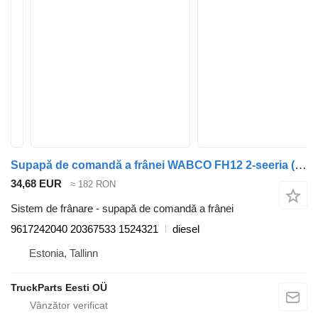
Supapă de comandă a frânei WABCO FH12 2-seeria (01.02-) 9617242040 pentru cap tractor Volvo FH12, FH16, NH12, FH, VNL780 (1993-2014)
34,68 EUR
≈ 182 RON
Sistem de frânare - supapă de comandă a frânei
9617242040 20367533 1524321
diesel
Estonia, Tallinn
TruckParts Eesti OÜ