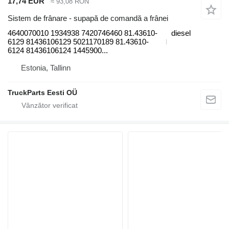
17,74 EUR
≈ 93,08 RON
Sistem de frânare - supapă de comandă a frânei
4640070010 1934938 7420746460 81.43610-
diesel
6129 81436106129 5021170189 81.43610-
6124 81436106124 1445900...
Estonia, Tallinn
TruckParts Eesti OÜ