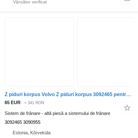
Z piduri korpus Volvo Z piduri korpus 3092465 pentru cap tractor Volvo FH12
65 EUR
≈ 341 RON
Sistem de frânare - altă piesă a sistemului de frânare
3092465 3090955
Estonia, Kõrveküla