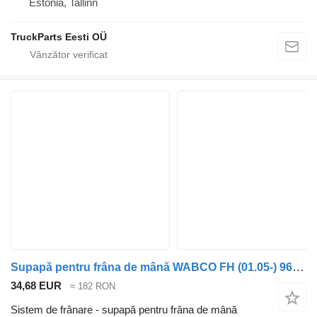
Estonia, Tallinn
TruckParts Eesti OÜ
Supapă pentru frâna de mână WABCO FH (01.05-) 9617242040 pentru cap tractor Volvo FH12, FH16, NH12, FH, VNL780 (1993-2014)
34,68 EUR
≈ 182 RON
Sistem de frânare - supapă pentru frâna de mână