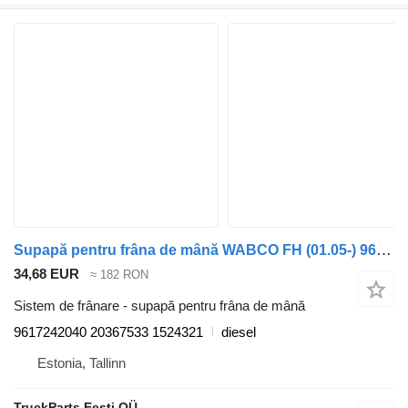
Supapă pentru frâna de mână WABCO FH (01.05-) 9617242040 pentru cap tractor Volvo FH12, FH16, NH12, FH, VNL780 (1993-2014)
34,68 EUR
≈ 182 RON
Sistem de frânare - supapă pentru frâna de mână
9617242040 20367533 1524321
diesel
Estonia, Tallinn
TruckParts Eesti OÜ