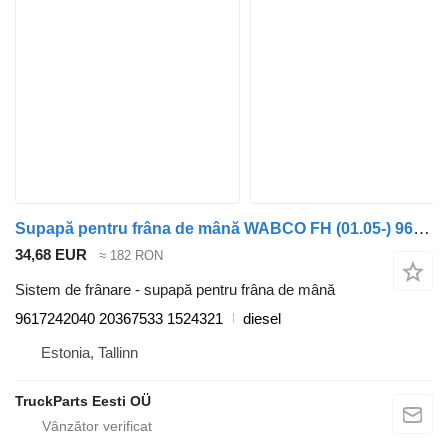
Supapă pentru frâna de mână WABCO FH (01.05-) 9617242040 pentru cap tractor Volvo FH12, FH16, NH12, FH, VNL780 (1993-2014)
34,68 EUR
≈ 182 RON
Sistem de frânare - supapă pentru frâna de mână
9617242040 20367533 1524321
diesel
Estonia, Tallinn
TruckParts Eesti OÜ