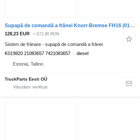
Supapă de comandă a frânei Knorr-Bremse FH16 (01.93-) K019820 pentru cap tractor Volvo FH12, FH16, NH12, FH, VNL780 (1993-2014)
128,23 EUR
≈ 672,80 RON
Sistem de frânare - supapă de comandă a frânei
K019820 21083657 7421083657
diesel
Estonia, Tallinn
TruckParts Eesti OÜ