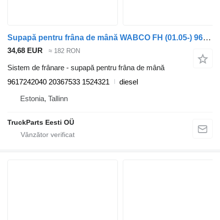
Supapă pentru frâna de mână WABCO FH (01.05-) 9617242040 pentru cap tractor Volvo FH12, FH16, NH12, FH, VNL780 (1993-2014)
34,68 EUR
≈ 182 RON
Sistem de frânare - supapă pentru frâna de mână
9617242040 20367533 1524321
diesel
Estonia, Tallinn
TruckParts Eesti OÜ