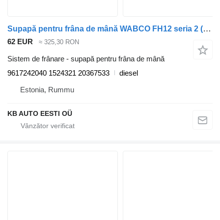
Supapă pentru frâna de mână WABCO FH12 seria 2 (01.02-) 9617242040 pentru cap tractor Volvo FH12, FH16, NH12, FH, VNL780 (1993-2014)
62 EUR
≈ 325,30 RON
Sistem de frânare - supapă pentru frâna de mână
9617242040 1524321 20367533
diesel
Estonia, Rummu
KB AUTO EESTI OÜ