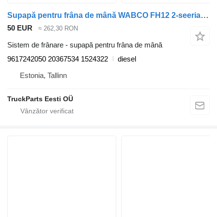
Supapă pentru frâna de mână WABCO FH12 2-seeria (01.02-) 9617242050 pentru cap tractor Volvo FH12, FH16, NH12, FH, VNL780 (1993-2014)
50 EUR
≈ 262,30 RON
Sistem de frânare - supapă pentru frâna de mână
9617242050 20367534 1524322
diesel
Estonia, Tallinn
TruckParts Eesti OÜ