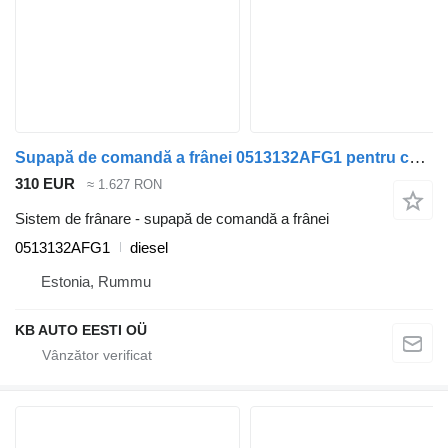
Supapă de comandă a frânei 0513132AFG1 pentru cap tractor Volvo FH12, FH16, NH12, FH, VNL780 (1993-2014)
310 EUR
≈ 1.627 RON
Sistem de frânare - supapă de comandă a frânei
0513132AFG1
diesel
Estonia, Rummu
KB AUTO EESTI OÜ