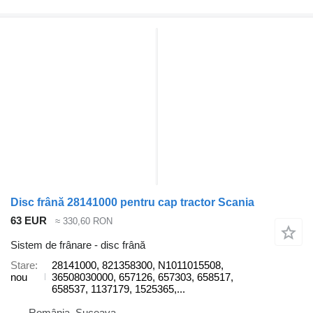
Disc frână 28141000 pentru cap tractor Scania
63 EUR
≈ 330,60 RON
Sistem de frânare - disc frână
Stare
28141000, 821358300, N1011015508,
nou
36508030000, 657126, 657303, 658517,
658537, 1137179, 1525365,...
România, Suceava