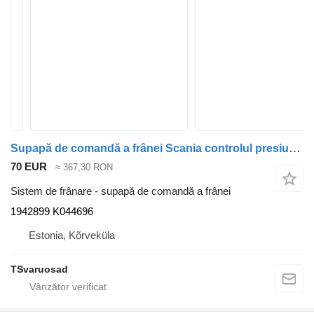
Supapă de comandă a frânei Scania controlul presiunii de frânare 1942899 pentru cap tractor Scania G400
70 EUR
≈ 367,30 RON
Sistem de frânare - supapă de comandă a frânei
1942899 K044696
Estonia, Kõrveküla
TSvaruosad