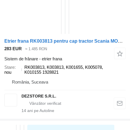
Etrier frana RK003813 pentru cap tractor Scania MODEL R
283 EUR
≈ 1.485 RON
Sistem de frânare - etrier frana
Stare
RK003813, K003813, K001655, K005078,
nou
K010155 1928821
România, Suceava
DEZSTORE S.R.L.
14
ani pe Autoline