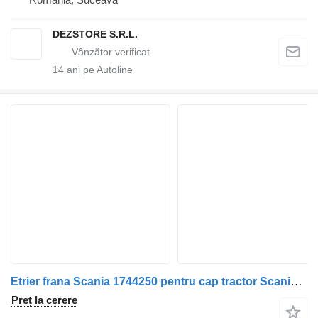
DEZSTORE S.R.L.
14
ani pe Autoline
Etrier frana Scania 1744250 pentru cap tractor Scania P G R T K N F RH
Preț la cerere