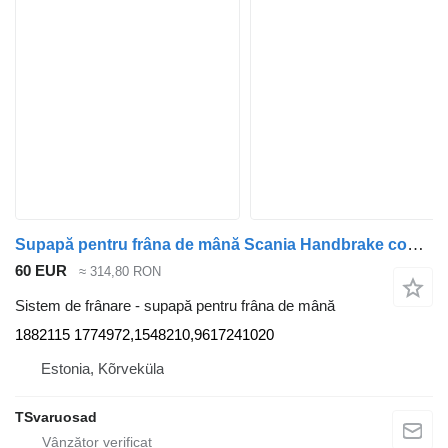
Supapă pentru frâna de mână Scania Handbrake control lever 1882115 pentru cap tractor Scania G400
60 EUR
≈ 314,80 RON
Sistem de frânare - supapă pentru frâna de mână
1882115 1774972,1548210,9617241020
Estonia, Kõrveküla
TSvaruosad