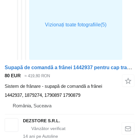
Supapă de comandă a frânei 1442937 pentru cap tractor Scania MODEL R
80 EUR
≈ 419,80 RON
Sistem de frânare - supapă de comandă a frânei
1442937, 1879274, 1790897 1790879
România, Suceava
DEZSTORE S.R.L.
14
ani pe Autoline