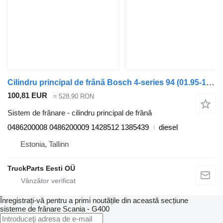
Cilindru principal de frână Bosch 4-series 94 (01.95-12.04) 0486200008 pentru cap tractor Scania 4-series (1995-2006)
100,81 EUR
≈ 528,90 RON
Sistem de frânare - cilindru principal de frână
0486200008 0486200009 1428512 1385439
diesel
Estonia, Tallinn
TruckParts Eesti OÜ
Înregistrați-vă pentru a primi noutățile din această secțiune
sisteme de frânare
Scania - G400