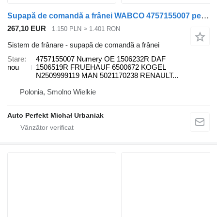
Supapă de comandă a frânei WABCO 4757155007 pentru cap tractor Scania MAN Volvo Renault DAF
267,10 EUR
1.150 PLN
≈ 1.401 RON
Sistem de frânare - supapă de comandă a frânei
Stare
4757155007 Numery OE 1506232R DAF
nou
1506519R FRUEHAUF 6500672 KOGEL
N2509999119 MAN 5021170238 RENAULT...
Polonia, Smolno Wielkie
Auto Perfekt Michał Urbaniak