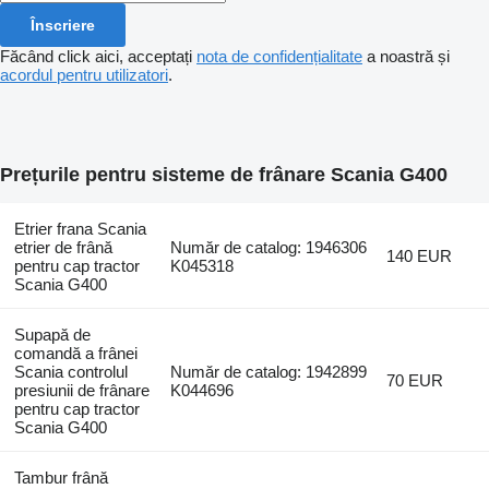
Înscriere
Făcând click aici, acceptați
nota de confidențialitate
a noastră și
acordul pentru utilizatori
.
Prețurile pentru sisteme de frânare Scania G400
Etrier frana Scania
etrier de frână
Număr de catalog: 1946306
140 EUR
pentru cap tractor
K045318
Scania G400
Supapă de
comandă a frânei
Scania controlul
Număr de catalog: 1942899
70 EUR
presiunii de frânare
K044696
pentru cap tractor
Scania G400
Tambur frână