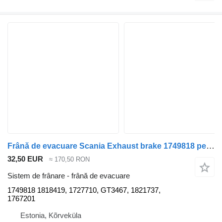
Frână de evacuare Scania Exhaust brake 1749818 pentru cap tractor Scania G400
32,50 EUR
≈ 170,50 RON
Sistem de frânare - frână de evacuare
1749818 1818419, 1727710, GT3467, 1821737,
1767201
Estonia, Kõrveküla