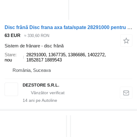
Disc frână Disc frana axa fata/spate 28291000 pentru cap tractor Scania MODEL R
63 EUR
≈ 330,60 RON
Sistem de frânare - disc frână
Stare
28291000, 1367735, 1386686, 1402272,
nou
1852817 1889543
România, Suceava
DEZSTORE S.R.L.
14
ani pe Autoline