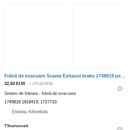
Frână de evacuare Scania Exhaust brake 1749818 pentru cap tractor Scania G400
32,50 EUR
≈ 170,50 RON
Sistem de frânare - frână de evacuare
1749818 1818419, 1727710
Estonia, Kõrveküla
TSvaruosad