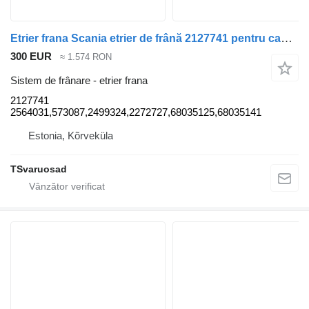
Etrier frana Scania etrier de frână 2127741 pentru cap tractor Scania G340
300 EUR
≈ 1.574 RON
Sistem de frânare - etrier frana
2127741
2564031,573087,2499324,2272727,68035125,68035141
Estonia, Kõrveküla
TSvaruosad