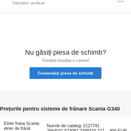
Nu găsiți piesa de schimb?
Trimiteți imediat o cerere!
Comandați piesa de schimb
Prețurile pentru sisteme de frânare Scania G340
Etrier frana Scania
Număr de catalog: 2127741
etrier de frână
2564031,573087,2499324,227
300 EUR