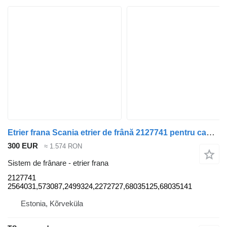
Etrier frana Scania etrier de frână 2127741 pentru cap tractor Scania G340
300 EUR
≈ 1.574 RON
Sistem de frânare - etrier frana
2127741
2564031,573087,2499324,2272727,68035125,68035141
Estonia, Kõrveküla