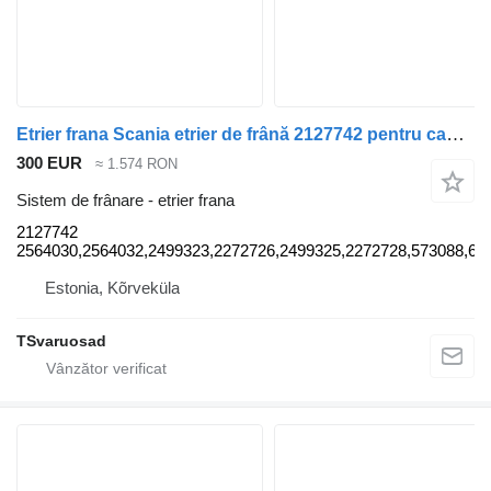
Etrier frana Scania etrier de frână 2127742 pentru cap tractor Scania G340
300 EUR
≈ 1.574 RON
Sistem de frânare - etrier frana
2127742
2564030,2564032,2499323,2272726,2499325,2272728,573088,68
Estonia, Kõrveküla
TSvaruosad