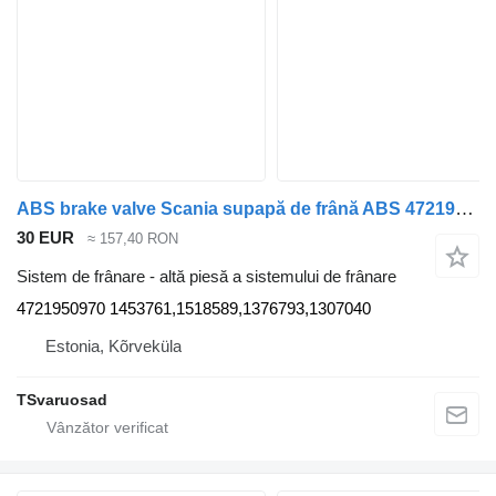
ABS brake valve Scania supapă de frână ABS 4721950970 pentru cap tractor Scania G340
30 EUR
≈ 157,40 RON
Sistem de frânare - altă piesă a sistemului de frânare
4721950970 1453761,1518589,1376793,1307040
Estonia, Kõrveküla
TSvaruosad