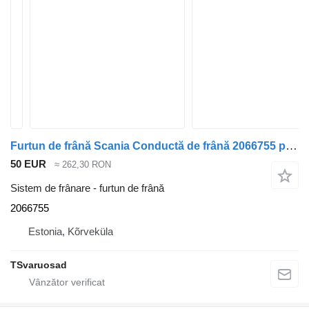
Furtun de frână Scania Conductă de frână 2066755 pentru cap tractor Scania G340
50 EUR
≈ 262,30 RON
Sistem de frânare - furtun de frână
2066755
Estonia, Kõrveküla
TSvaruosad