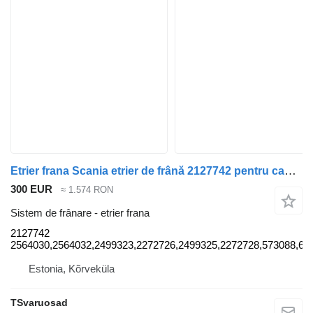
Etrier frana Scania etrier de frână 2127742 pentru cap tractor Scania G340
300 EUR
≈ 1.574 RON
Sistem de frânare - etrier frana
2127742
2564030,2564032,2499323,2272726,2499325,2272728,573088,68
Estonia, Kõrveküla
TSvaruosad