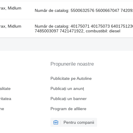
erax, Midlum
Număr de catalog: 5500632576 5600667047 7420926
erax, Midlum
Număr de catalog: 40175071 40175073 64017512
7485003097 7421471922, combustibil: diesel
Propunerile noastre
Publicitate pe Autoline
alitate
Publicați un anunț
ritatea
Publicați un banner
ine
Program de afiliere
Pentru companii