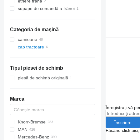
etriere frana
supape de comandă a frânei
Categoria de maşină
camioane
cap tractoare
Tipul piesei de schimb
piesă de schimb originală
Marca
Înregistrați-vă pe
Knorr-Bremse
CF
EuroCargo
Înscriere
MAN
LF
EuroStar
Făcând click aici
Mercedes-Benz
XF
Eurotech
A-series