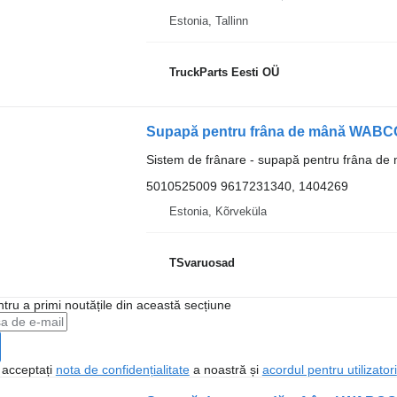
Estonia, Tallinn
TruckParts Eesti OÜ
Sistem de frânare - supapă pentru frâna de
5010525009 9617231340, 1404269
Estonia, Kõrveküla
TSvaruosad
ntru a primi noutățile din această secțiune
, acceptați
nota de confidențialitate
a noastră și
acordul pentru utilizatori