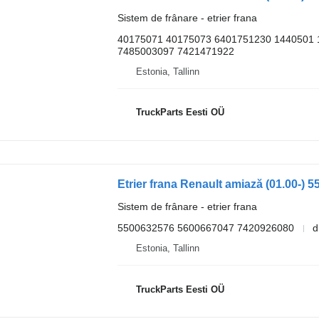
Sistem de frânare - etrier frana
40175071 40175073 6401751230 1440501 
7485003097 7421471922
Estonia, Tallinn
TruckParts Eesti OÜ
Sistem de frânare - etrier frana
5500632576 5600667047 7420926080
d
Estonia, Tallinn
TruckParts Eesti OÜ