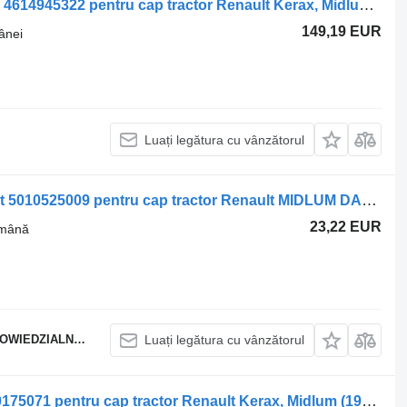
Supapă de comandă a frânei WABCO 4614945322 pentru cap tractor Renault Kerax, Midlum (1997-2014)
149,19 EUR
ânei
Luați legătura cu vânzătorul
Supapă pentru frâna de mână Renault 5010525009 pentru cap tractor Renault MIDLUM DAF LF 45/55 5010
23,22 EUR
 mână
EDZIALNOŚCIĄ
Luați legătura cu vânzătorul
Etrier frana Renault amiază (01.00-) 40175071 pentru cap tractor Renault Kerax, Midlum (1997-2014)