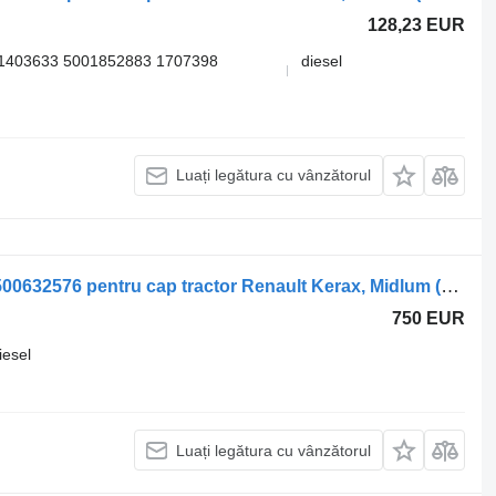
128,23 EUR
1403633 5001852883 1707398
diesel
Luați legătura cu vânzătorul
Etrier frana Renault amiază (01.00-) 5500632576 pentru cap tractor Renault Kerax, Midlum (1997-2014)
750 EUR
iesel
Luați legătura cu vânzătorul