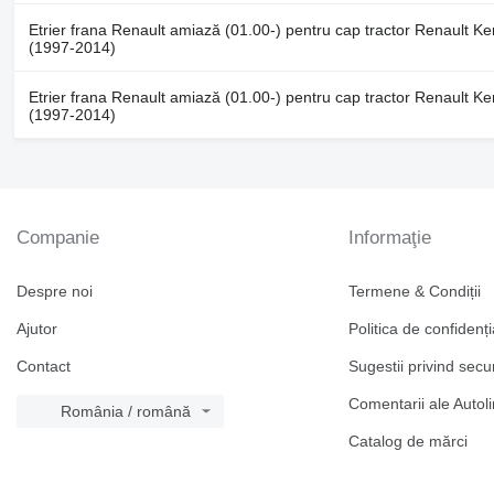
Etrier frana Renault amiază (01.00-) pentru cap tractor Renault K
(1997-2014)
Etrier frana Renault amiază (01.00-) pentru cap tractor Renault K
(1997-2014)
Companie
Informaţie
Despre noi
Termene & Condiții
Ajutor
Politica de confidenți
Contact
Sugestii privind secu
Comentarii ale Autol
România / română
Catalog de mărcі