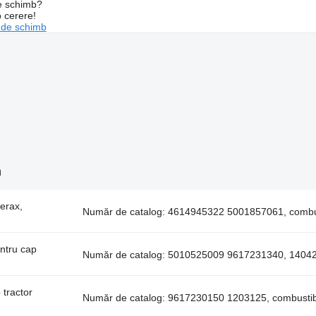
de schimb?
o cerere!
 de schimb
m
erax,
Număr de catalog: 4614945322 5001857061, combust
ntru cap
Număr de catalog: 5010525009 9617231340, 1404
tractor
Număr de catalog: 9617230150 1203125, combustibil