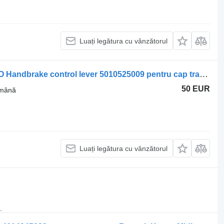
Luați legătura cu vânzătorul
Supapă pentru frâna de mână WABCO Handbrake control lever 5010525009 pentru cap tractor Renault Midlum
50 EUR
 mână
Luați legătura cu vânzătorul
.