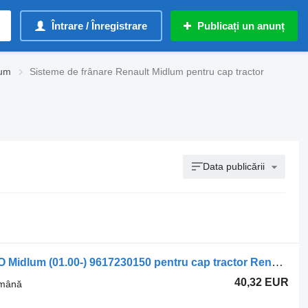
Întrare / Înregistrare
Publicați un anunț
lum
Sisteme de frânare Renault Midlum pentru cap tractor
Data publicării
Supapă pentru frâna de mână WABCO Midlum (01.00-) 9617230150 pentru cap tractor Renault Kerax, Midlum (1997-2014)
40,32 EUR
 mână