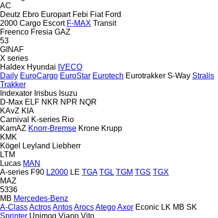
AC
Deutz
Ebro
Europart
Febi
Fiat
Ford
2000
Cargo
Escort
F-MAX
Transit
Freenco
Fresia
GAZ
53
GINAF
X series
Haldex
Hyundai
IVECO
Daily
EuroCargo
EuroStar
Eurotech
Eurotrakker
S-Way
Stralis
Trakker
Indexator
Irisbus
Isuzu
D-Max
ELF
NKR
NPR
NQR
KAvZ
KIA
Carnival
K-series
Rio
KamAZ
Knorr-Bremse
Krone
Krupp
KMK
Kögel
Leyland
Liebherr
LTM
Lucas
MAN
A-series
F90
L2000
LE
TGA
TGL
TGM
TGS
TGX
MAZ
5336
MB
Mercedes-Benz
A-Class
Actros
Antos
Arocs
Atego
Axor
Econic
LK
MB
SK
Sprinter
Unimog
Viano
Vito