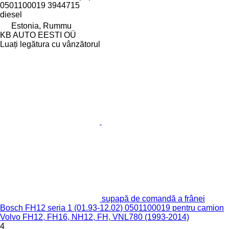
0501100019 3944715
diesel
Estonia, Rummu
KB AUTO EESTI OÜ
Luați legătura cu vânzătorul
supapă de comandă a frânei
Bosch FH12 seria 1 (01.93-12.02) 0501100019 pentru camion
Volvo FH12, FH16, NH12, FH, VNL780 (1993-2014)
4