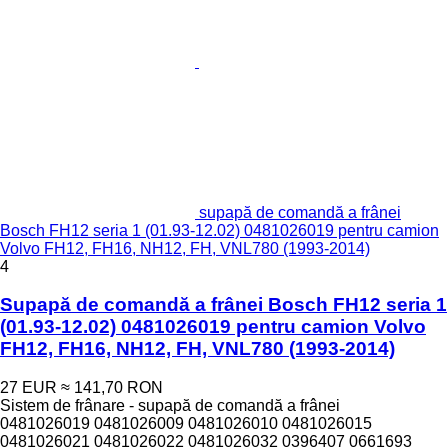
supapă de comandă a frânei
Bosch FH12 seria 1 (01.93-12.02) 0481026019 pentru camion
Volvo FH12, FH16, NH12, FH, VNL780 (1993-2014)
4
Supapă de comandă a frânei Bosch FH12 seria 1
(01.93-12.02) 0481026019 pentru camion Volvo
FH12, FH16, NH12, FH, VNL780 (1993-2014)
27 EUR
≈ 141,70 RON
Sistem de frânare - supapă de comandă a frânei
0481026019 0481026009 0481026010 0481026015
0481026021 0481026022 0481026032 0396407 0661693