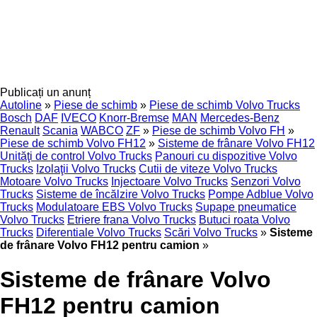
Publicați un anunț
Autoline
»
Piese de schimb
»
Piese de schimb Volvo Trucks
Bosch
DAF
IVECO
Knorr-Bremse
MAN
Mercedes-Benz
Renault
Scania
WABCO
ZF
»
Piese de schimb Volvo FH
»
Piese de schimb Volvo FH12
»
Sisteme de frânare Volvo FH12
Unităţi de control Volvo Trucks
Panouri cu dispozitive Volvo
Trucks
Izolaţii Volvo Trucks
Cutii de viteze Volvo Trucks
Motoare Volvo Trucks
Injectoare Volvo Trucks
Senzori Volvo
Trucks
Sisteme de încălzire Volvo Trucks
Pompe Adblue Volvo
Trucks
Modulatoare EBS Volvo Trucks
Supape pneumatice
Volvo Trucks
Etriere frana Volvo Trucks
Butuci roata Volvo
Trucks
Diferentiale Volvo Trucks
Scări Volvo Trucks
»
Sisteme
de frânare Volvo FH12 pentru camion
»
Sisteme de frânare Volvo
FH12 pentru camion