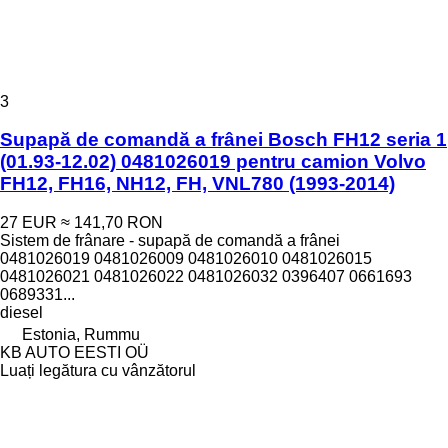
3
Supapă de comandă a frânei Bosch FH12 seria 1
(01.93-12.02) 0481026019 pentru camion Volvo
FH12, FH16, NH12, FH, VNL780 (1993-2014)
27 EUR
≈ 141,70 RON
Sistem de frânare - supapă de comandă a frânei
0481026019 0481026009 0481026010 0481026015
0481026021 0481026022 0481026032 0396407 0661693
0689331...
diesel
Estonia, Rummu
KB AUTO EESTI OÜ
Luați legătura cu vânzătorul