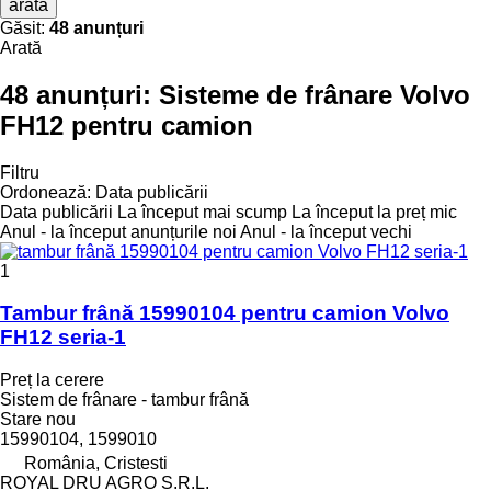
arată
Găsit:
48 anunțuri
Arată
48 anunțuri:
Sisteme de frânare Volvo
FH12 pentru camion
Filtru
Ordonează
:
Data publicării
Data publicării
La început mai scump
La început la preț mic
Anul - la început anunțurile noi
Anul - la început vechi
1
Tambur frână 15990104 pentru camion Volvo
FH12 seria-1
Preț la cerere
Sistem de frânare - tambur frână
Stare
nou
15990104, 1599010
România, Cristesti
ROYAL DRU AGRO S.R.L.