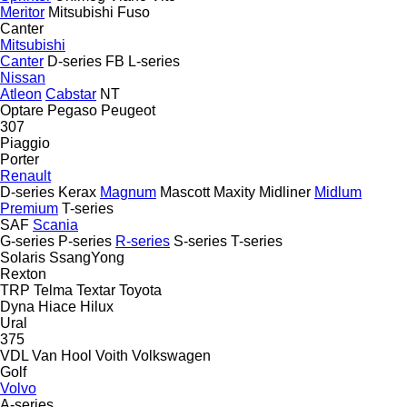
Meritor
Mitsubishi Fuso
Canter
Mitsubishi
Canter
D-series
FB
L-series
Nissan
Atleon
Cabstar
NT
Optare
Pegaso
Peugeot
307
Piaggio
Porter
Renault
D-series
Kerax
Magnum
Mascott
Maxity
Midliner
Midlum
Premium
T-series
SAF
Scania
G-series
P-series
R-series
S-series
T-series
Solaris
SsangYong
Rexton
TRP
Telma
Textar
Toyota
Dyna
Hiace
Hilux
Ural
375
VDL
Van Hool
Voith
Volkswagen
Golf
Volvo
A-series