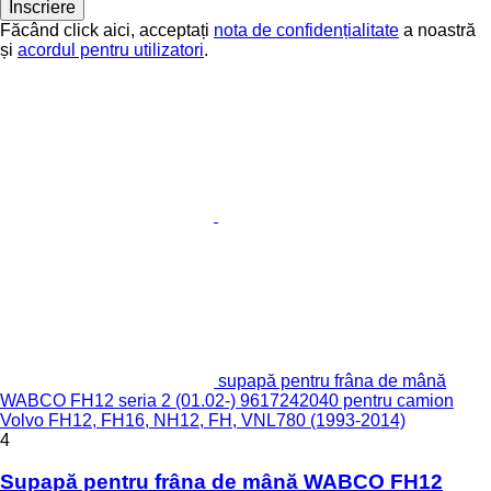
Înscriere
Făcând click aici, acceptați
nota de confidențialitate
a noastră
și
acordul pentru utilizatori
.
supapă pentru frâna de mână
WABCO FH12 seria 2 (01.02-) 9617242040 pentru camion
Volvo FH12, FH16, NH12, FH, VNL780 (1993-2014)
4
Supapă pentru frâna de mână WABCO FH12