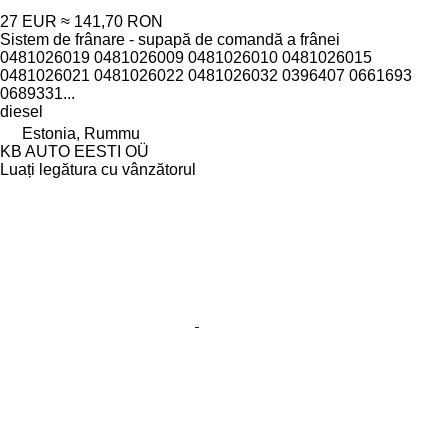
27 EUR
≈ 141,70 RON
Sistem de frânare - supapă de comandă a frânei
0481026019 0481026009 0481026010 0481026015
0481026021 0481026022 0481026032 0396407 0661693
0689331...
diesel
Estonia, Rummu
KB AUTO EESTI OÜ
Luați legătura cu vânzătorul