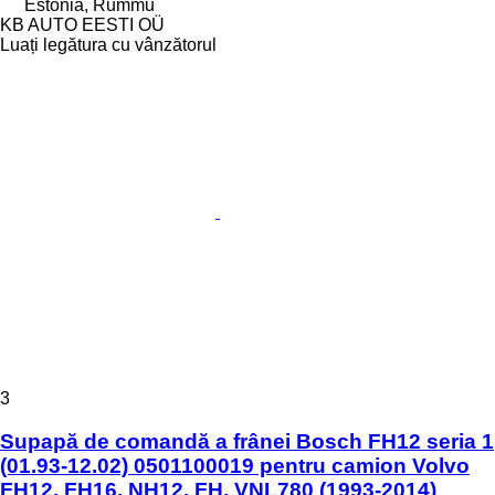
Estonia, Rummu
KB AUTO EESTI OÜ
Luați legătura cu vânzătorul
3
Supapă de comandă a frânei Bosch FH12 seria 1
(01.93-12.02) 0501100019 pentru camion Volvo
FH12, FH16, NH12, FH, VNL780 (1993-2014)