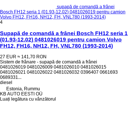
supapă de comandă a frânei
Bosch FH12 seria 1 (01.93-12.02) 0481026019 pentru camion
Volvo FH12, FH16, NH12, FH, VNL780 (1993-2014)
4
Supapă de comandă a frânei Bosch FH12 seria 1
(01.93-12.02) 0481026019 pentru camion Volvo
FH12, FH16, NH12, FH, VNL780 (1993-2014)
27 EUR
≈ 141,70 RON
Sistem de frânare - supapă de comandă a frânei
0481026019 0481026009 0481026010 0481026015
0481026021 0481026022 0481026032 0396407 0661693
0689331...
diesel
Estonia, Rummu
KB AUTO EESTI OÜ
Luați legătura cu vânzătorul