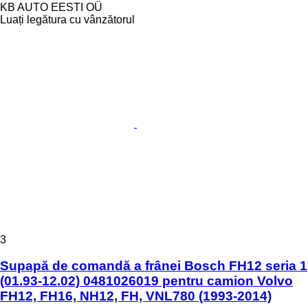
KB AUTO EESTI OÜ
Luați legătura cu vânzătorul
3
Supapă de comandă a frânei Bosch FH12 seria 1
(01.93-12.02) 0481026019 pentru camion Volvo
FH12, FH16, NH12, FH, VNL780 (1993-2014)