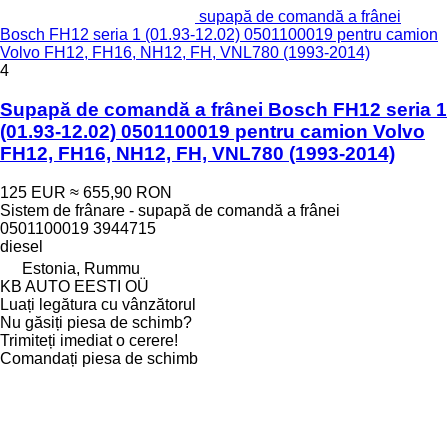
supapă de comandă a frânei
Bosch FH12 seria 1 (01.93-12.02) 0501100019 pentru camion
Volvo FH12, FH16, NH12, FH, VNL780 (1993-2014)
4
Supapă de comandă a frânei Bosch FH12 seria 1
(01.93-12.02) 0501100019 pentru camion Volvo
FH12, FH16, NH12, FH, VNL780 (1993-2014)
125 EUR
≈ 655,90 RON
Sistem de frânare - supapă de comandă a frânei
0501100019 3944715
diesel
Estonia, Rummu
KB AUTO EESTI OÜ
Luați legătura cu vânzătorul
Nu găsiți piesa de schimb?
Trimiteți imediat o cerere!
Comandați piesa de schimb