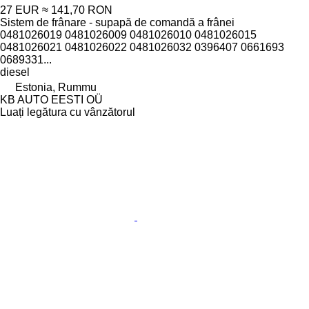
27 EUR
≈ 141,70 RON
Sistem de frânare - supapă de comandă a frânei
0481026019 0481026009 0481026010 0481026015
0481026021 0481026022 0481026032 0396407 0661693
0689331...
diesel
Estonia, Rummu
KB AUTO EESTI OÜ
Luați legătura cu vânzătorul