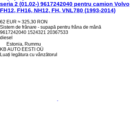
seria 2 (01.02-) 9617242040 pentru camion Volvo
FH12, FH16, NH12, FH, VNL780 (1993-2014)
62 EUR
≈ 325,30 RON
Sistem de frânare - supapă pentru frâna de mână
9617242040 1524321 20367533
diesel
Estonia, Rummu
KB AUTO EESTI OÜ
Luați legătura cu vânzătorul