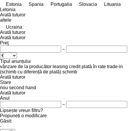
Estonia
Spania
Portugalia
Slovacia
Lituania
Letonia
Arată tuturor
altele
Ucraina
Arată tuturor
Arată tuturor
Preţ
–
Tipul anunțului
vânzare
de la producător
leasing
credit
plată în rate
trade-in
(schimb cu diferență de plată)
schimb
Arată tuturor
Stare
nou
second hand
Arată tuturor
Anul
–
Lipsește vreun filtru?
Propuneți o modificare
Găsit:
-