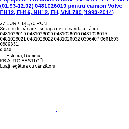
(01.93-12.02) 0481026019 pentru camion Volvo
FH12, FH16, NH12, FH, VNL780 (1993-2014)
27 EUR
≈ 141,70 RON
Sistem de frânare - supapă de comandă a frânei
0481026019 0481026009 0481026010 0481026015
0481026021 0481026022 0481026032 0396407 0661693
0689331...
diesel
Estonia, Rummu
KB AUTO EESTI OÜ
Luați legătura cu vânzătorul