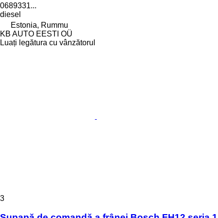
0689331...
diesel
Estonia, Rummu
KB AUTO EESTI OÜ
Luați legătura cu vânzătorul
3
Supapă de comandă a frânei Bosch FH12 seria 1