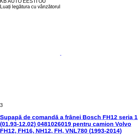
KB AUTO EESTI OÜ
Luați legătura cu vânzătorul
3
Supapă de comandă a frânei Bosch FH12 seria 1
(01.93-12.02) 0481026019 pentru camion Volvo
FH12, FH16, NH12, FH, VNL780 (1993-2014)