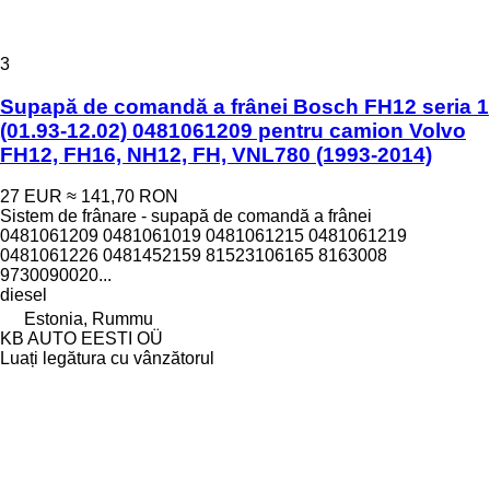
3
Supapă de comandă a frânei Bosch FH12 seria 1
(01.93-12.02) 0481061209 pentru camion Volvo
FH12, FH16, NH12, FH, VNL780 (1993-2014)
27 EUR
≈ 141,70 RON
Sistem de frânare - supapă de comandă a frânei
0481061209 0481061019 0481061215 0481061219
0481061226 0481452159 81523106165 8163008
9730090020...
diesel
Estonia, Rummu
KB AUTO EESTI OÜ
Luați legătura cu vânzătorul