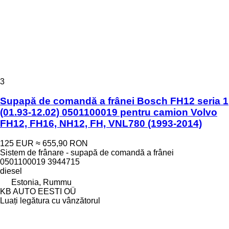
3
Supapă de comandă a frânei Bosch FH12 seria 1
(01.93-12.02) 0501100019 pentru camion Volvo
FH12, FH16, NH12, FH, VNL780 (1993-2014)
125 EUR
≈ 655,90 RON
Sistem de frânare - supapă de comandă a frânei
0501100019 3944715
diesel
Estonia, Rummu
KB AUTO EESTI OÜ
Luați legătura cu vânzătorul