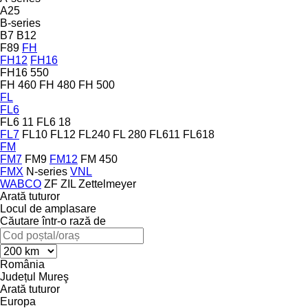
A25
B-series
B7
B12
F89
FH
FH12
FH16
FH16 550
FH 460
FH 480
FH 500
FL
FL6
FL6 11
FL6 18
FL7
FL10
FL12
FL240
FL 280
FL611
FL618
FM
FM7
FM9
FM12
FM 450
FMX
N-series
VNL
WABCO
ZF
ZIL
Zettelmeyer
Arată tuturor
Locul de amplasare
Căutare într-o rază de
România
Județul Mureş
Arată tuturor
Europa