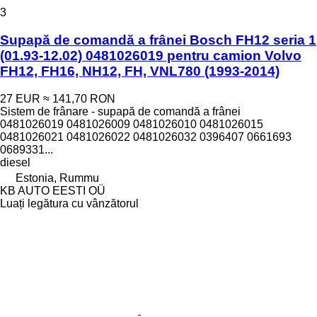
3
Supapă de comandă a frânei Bosch FH12 seria 1
(01.93-12.02) 0481026019 pentru camion Volvo
FH12, FH16, NH12, FH, VNL780 (1993-2014)
27 EUR
≈ 141,70 RON
Sistem de frânare - supapă de comandă a frânei
0481026019 0481026009 0481026010 0481026015
0481026021 0481026022 0481026032 0396407 0661693
0689331...
diesel
Estonia, Rummu
KB AUTO EESTI OÜ
Luați legătura cu vânzătorul