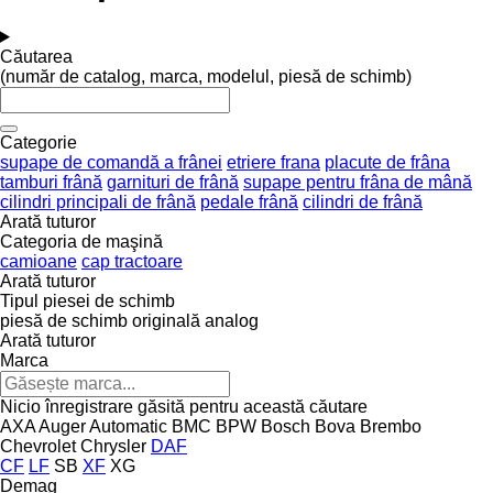
Căutarea
(număr de catalog, marca, modelul, piesă de schimb)
Categorie
supape de comandă a frânei
etriere frana
placute de frâna
tamburi frână
garnituri de frână
supape pentru frâna de mână
cilindri principali de frână
pedale frână
cilindri de frână
Arată tuturor
Categoria de maşină
camioane
cap tractoare
Arată tuturor
Tipul piesei de schimb
piesă de schimb originală
analog
Arată tuturor
Marca
Nicio înregistrare găsită pentru această căutare
AXA
Auger
Automatic
BMC
BPW
Bosch
Bova
Brembo
Chevrolet
Chrysler
DAF
CF
LF
SB
XF
XG
Demag