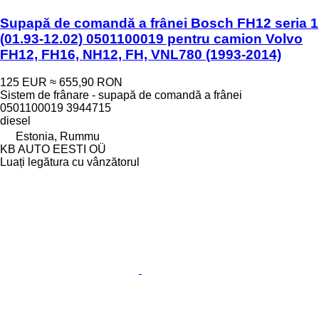
Supapă de comandă a frânei Bosch FH12 seria 1
(01.93-12.02) 0501100019 pentru camion Volvo
FH12, FH16, NH12, FH, VNL780 (1993-2014)
125 EUR
≈ 655,90 RON
Sistem de frânare - supapă de comandă a frânei
0501100019 3944715
diesel
Estonia, Rummu
KB AUTO EESTI OÜ
Luați legătura cu vânzătorul