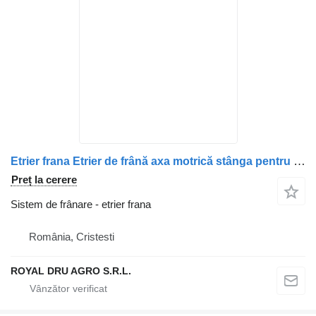
Etrier frana Etrier de frână axa motrică stânga pentru pentru camion Irisbus – Coduri: A9444203001, A9424206701, A9424206706, 501215847, 41285183, 41211286, 41285003, 5801341080
Preț la cerere
Sistem de frânare - etrier frana
România, Cristesti
ROYAL DRU AGRO S.R.L.