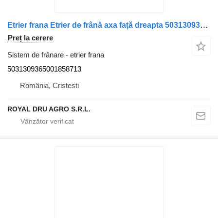
Etrier frana Etrier de frână axa față dreapta 5031309365001858713 pentru camion Irisbus 16092 RP FESI
Preț la cerere
Sistem de frânare - etrier frana
5031309365001858713
România, Cristesti
ROYAL DRU AGRO S.R.L.