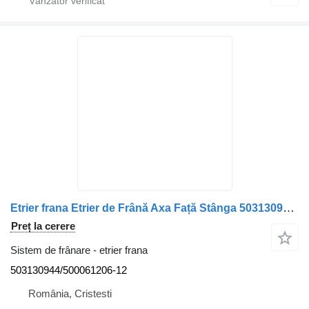
Etrier frana Etrier de Frână Axa Față Stânga 503130944/500061206-12 pentru camion Irisbus
Preț la cerere
Sistem de frânare - etrier frana
503130944/500061206-12
România, Cristesti