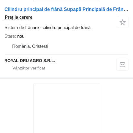
Cilindru principal de frână Supapă Principală de Frână cu Pedală pentru camion Irisbus 70313353 / 21147988 / 504100401 / 85003334
Preț la cerere
Sistem de frânare - cilindru principal de frână
Stare
nou
România, Cristesti
ROYAL DRU AGRO S.R.L.