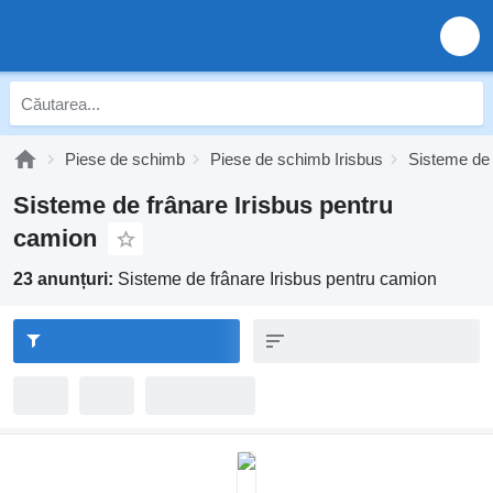
Piese de schimb
Piese de schimb Irisbus
Sisteme de 
Sisteme de frânare Irisbus pentru
camion
23 anunțuri:
Sisteme de frânare Irisbus pentru camion