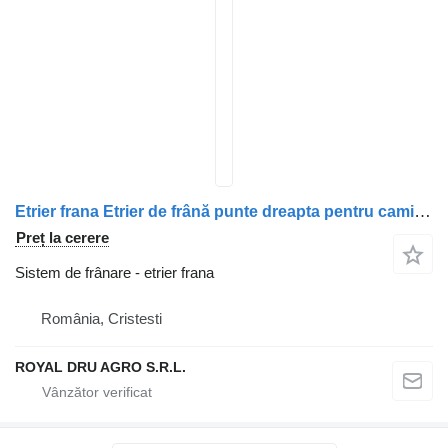
Etrier frana Etrier de frână punte dreapta pentru camion Irisbus – Coduri 5001019719, 5001019718
Preț la cerere
Sistem de frânare - etrier frana
România, Cristesti
ROYAL DRU AGRO S.R.L.