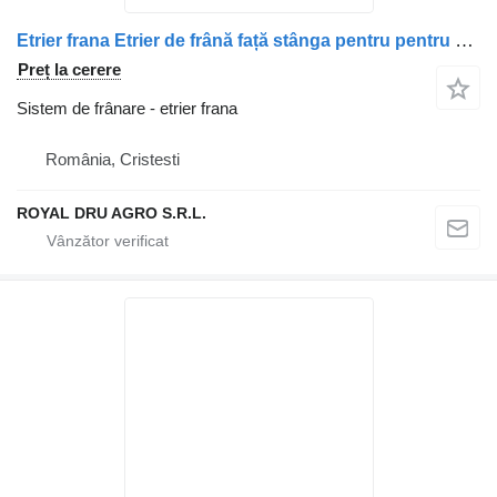
Etrier frana Etrier de frână față stânga pentru pentru camion Irisbus coduri 42559269, 42561263, 42564249
Preț la cerere
Sistem de frânare - etrier frana
România, Cristesti
ROYAL DRU AGRO S.R.L.