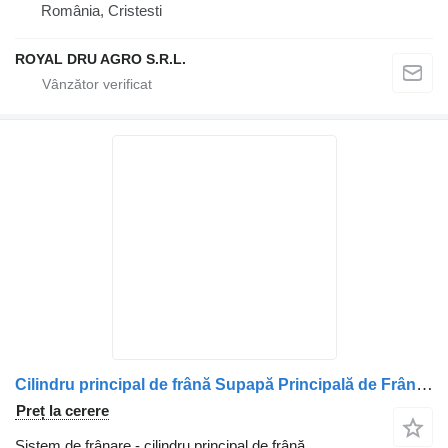
România, Cristesti
ROYAL DRU AGRO S.R.L.
Cilindru principal de frână Supapă Principală de Frână cu Pedală pentru camion Irisbus 70313353 21147988 504100401 85003334 11
Preț la cerere
Sistem de frânare - cilindru principal de frână