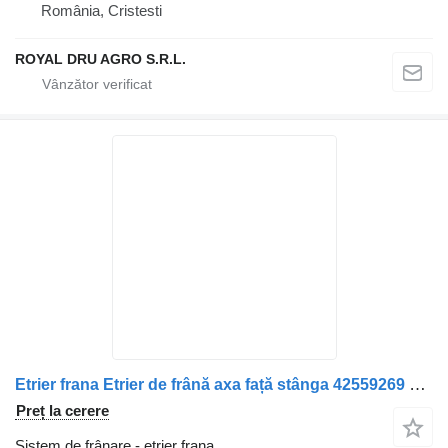
România, Cristesti
ROYAL DRU AGRO S.R.L.
Etrier frana Etrier de frână axa față stânga 42559269 pentru camion Irisbus 42559269 42561263 42564249
Preț la cerere
Sistem de frânare - etrier frana