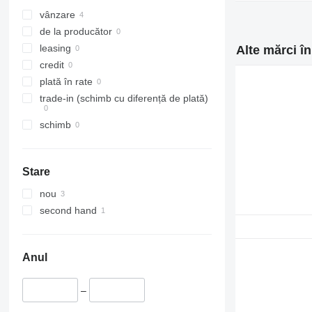
vânzare
de la producător
leasing
Alte mărci î
credit
plată în rate
trade-in (schimb cu diferență de plată)
schimb
Stare
nou
second hand
Anul
–