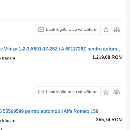
Luați legătura cu vânzătorul
Inele Franare Viteza 1-2-3 Inele Franare Viteza 1-2-3 A601-17-26Z / A 6011726Z pentru automobil Mazda CX7 2.2 D
1.219,68 RON
e frânare
Luați legătura cu vânzătorul
M20 55569599 pentru automobil Alfa Romeo 159
355,74 RON
e frânare
21