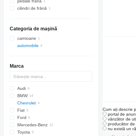
pedale frână
cilindri de frână
Categoria de maşină
camioane
automobile
Marca
Audi
159
BMW
A-series
Chevrolet
Q-series
M-Series
Cum ați descrie p
Fiat
S-series
X-Series
Silverado
Berlingo
Durango
portal de anunț
Ford
Ram
Doblo
Silverado 1500
vânzător de uti
producător de u
Mercedes-Benz
Ranger
Daily
Carnival
6520
Range Rover
6
nu există un r
Toyota
CX
C-Class
L-series
911
Mascott
Fortwo