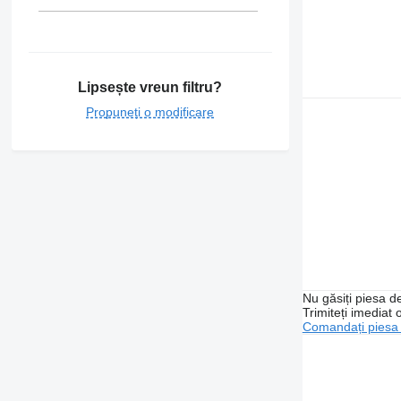
Lipsește vreun filtru?
Propuneți o modificare
Nu găsiți piesa 
Trimiteți imediat 
Comandați piesa