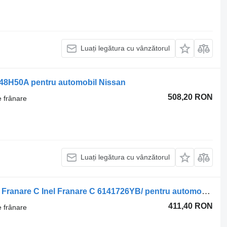
Luați legătura cu vânzătorul
6048H50A pentru automobil Nissan
508,20 RON
e frânare
Luați legătura cu vânzătorul
Altă piesă a sistemului de frânare Inel Franare C Inel Franare C 6141726YB/ pentru automobil Mazda 6
411,40 RON
e frânare