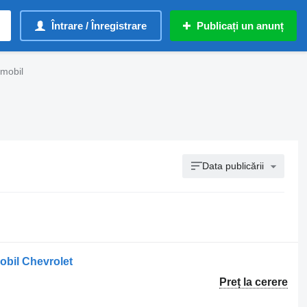
Întrare / Înregistrare
Publicați un anunț
omobil
Data publicării
obil Chevrolet
Preț la cerere