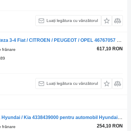
Luați legătura cu vânzătorul
Inel Franare Viteza 3-4 Inel Franare Viteza 3-4 Fiat / CITROEN / PEUGEOT / OPEL 46767057 pentru automobil Citroen
617,10 RON
e frânare
589
Luați legătura cu vânzătorul
Inel Franare Viteza Inel Franare Viteza Hyundai / Kia 4338439000 pentru automobil Hyundai Kia
254,10 RON
e frânare