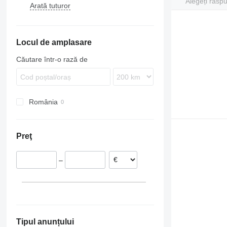
Alegeți răsp
Arată tuturor
Hilux
Golf
Land Cruiser
Tundra
Locul de amplasare
Căutare într-o rază de
România
Preţ
–
Tipul anunțului