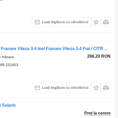
Luați legătura cu vânzătorul
Altă piesă a sistemului de frânare Inel Franare Viteza 3-4 Inel Franare Viteza 3-4 Fiat / CITROEN / PEUGEOT / OPEL AM 46767057 pentru automobil Fiat CITROEN / PEUGEOT
266,20 RON
e frânare
589 232453
Luați legătura cu vânzătorul
 Solaris
Preț la cerere