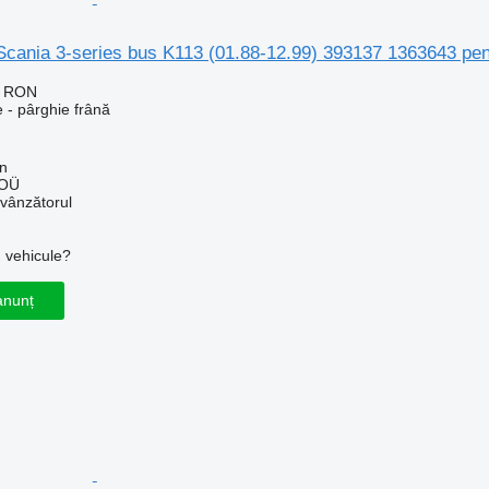
Scania 3-series bus K113 (01.88-12.99) 393137 1363643 pen
2 RON
 - pârghie frână
nn
 OÜ
 vânzătorul
u vehicule?
anunț