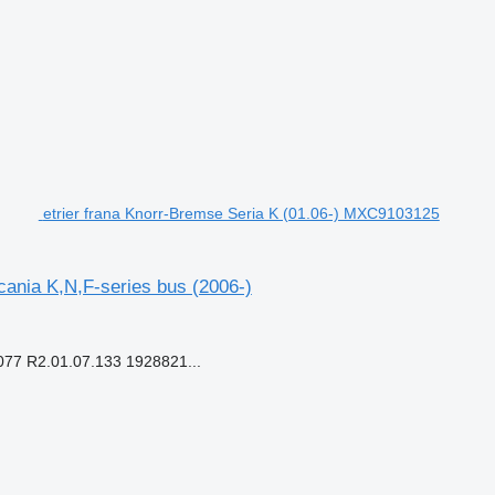
etrier frana Knorr-Bremse Seria K (01.06-) MXC9103125
ania K,N,F-series bus (2006-)
 R2.01.07.133 1928821...