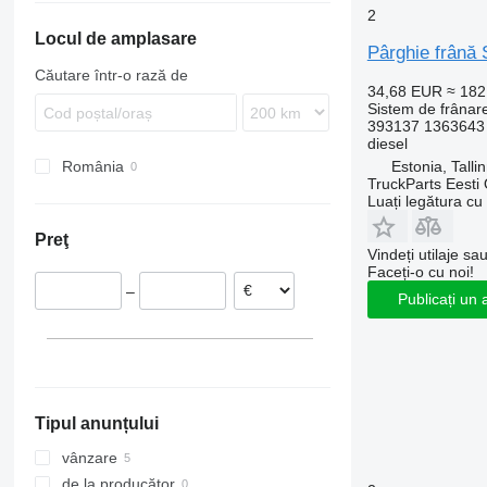
Proway
Travego
2
Locul de amplasare
Recreo
Pârghie frână 
Căutare într-o rază de
34,68 EUR
≈ 18
Sistem de frânare
393137 1363643
diesel
Estonia, Talli
România
TruckParts Eesti
Luați legătura cu
Preţ
Vindeți utilaje sa
Faceți-o cu noi!
–
Publicați un 
Tipul anunțului
vânzare
de la producător