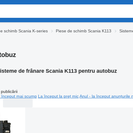
de schimb Scania K-series
Piese de schimb Scania K113
Sistem
tobuz
isteme de frânare Scania K113 pentru autobuz
publicării
 început mai scump
La început la preț mic
Anul - la început anunțurile 