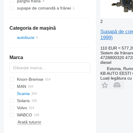
pârghii frână
supape de comandă a frânei
2
Categoria de maşină
Supapă de com
1999)
autobuze
110 EUR
≈ 577,
Sistem de frânar
Marca
4728800320 472
diesel
Estonia, Ru
KB AUTO EESTI
Luați legătura cu
Knorr-Bremse
Probus
Futura
SB
Eurorider
Axer
MAN
Citelis
Scania
Crossway
A-series
Citaro
Cityliner
Sultan
Kerax
Solaris
Daily
Lion's series
Integro
Jetliner
Premium
K-series
Volvo
Domino
TGA
Intouro
Skyliner
L-series
Alpino
Prestij
T-series
K124
WABCO
Evadys
TGS
O-series
Tourliner
Urbino
7700
L94
Arată tuturor
Karosa
TGX
S-Class
9900
Magelys
Tourismo
B-series