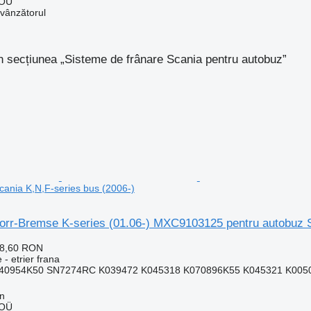
 OÜ
 vânzătorul
n secțiunea „Sisteme de frânare Scania pentru autobuz”
cania K,N,F-series bus (2006-)
norr-Bremse K-series (01.06-) MXC9103125 pentru autobuz S
78,60 RON
 - etrier frana
0954K50 SN7274RC K039472 K045318 K070896K55 K045321 K005077
nn
 OÜ