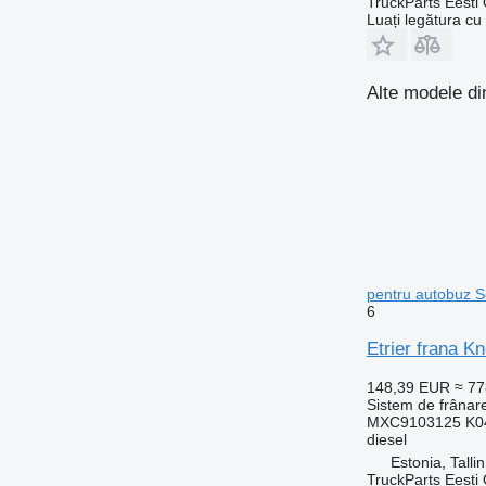
TruckParts Eesti
Luați legătura cu
Alte modele di
pentru autobuz S
6
Etrier frana K
148,39 EUR
≈ 7
Sistem de frânare
MXC9103125 K04
diesel
Estonia, Talli
TruckParts Eesti