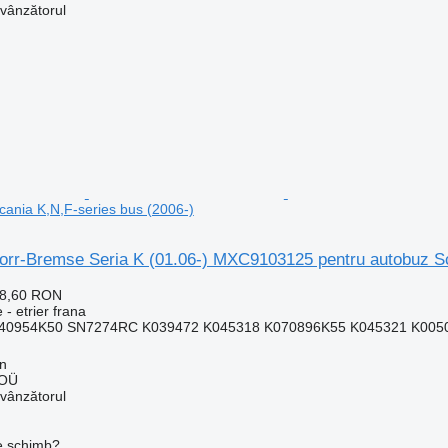
 vânzătorul
cania K,N,F-series bus (2006-)
norr-Bremse Seria K (01.06-) MXC9103125 pentru autobuz Sc
78,60 RON
 - etrier frana
0954K50 SN7274RC K039472 K045318 K070896K55 K045321 K005077
nn
 OÜ
 vânzătorul
de schimb?