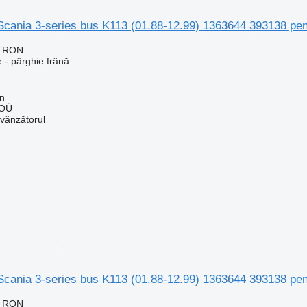
Scania 3-series bus K113 (01.88-12.99) 1363644 393138 pen
2 RON
 - pârghie frână
nn
 OÜ
 vânzătorul
Scania 3-series bus K113 (01.88-12.99) 1363644 393138 pen
2 RON