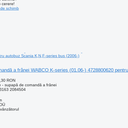
o cerere!
 de schimb
u autobuz Scania K,N,F-series bus (2006-)
andă a frânei WABCO K-series (01.06-) 4728800620 pentru 
4,30 RON
e - supapă de comandă a frânei
3163 2084504
nn
 OÜ
 vânzătorul