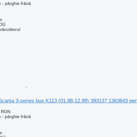
 - pârghie frână
nn
 OÜ
 vânzătorul
Scania 3-series bus K113 (01.88-12.99) 393137 1363643 pen
2 RON
 - pârghie frână
nn