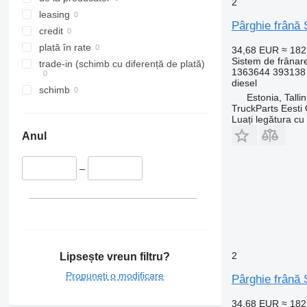
2
leasing
Pârghie frână 
credit
plată în rate
34,68 EUR
≈ 18
Sistem de frânare
trade-in (schimb cu diferență de plată)
1363644 393138
diesel
schimb
Estonia, Talli
TruckParts Eesti
Luați legătura cu
Anul
–
2
Lipsește vreun filtru?
Propuneți o modificare
Pârghie frână 
34,68 EUR
≈ 18