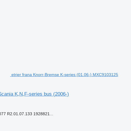
etrier frana Knorr-Bremse K-series (01.06-) MXC9103125
cania K,N,F-series bus (2006-)
 R2.01.07.133 1928821...