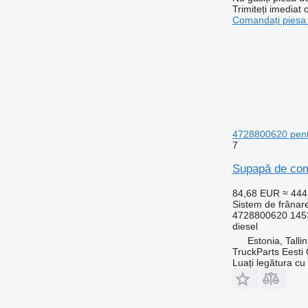
Trimiteți imediat 
Comandați piesa
4728800620 pentr
7
Supapă de com
84,68 EUR
≈ 44
Sistem de frânar
4728800620 145
diesel
Estonia, Talli
TruckParts Eesti
Luați legătura cu