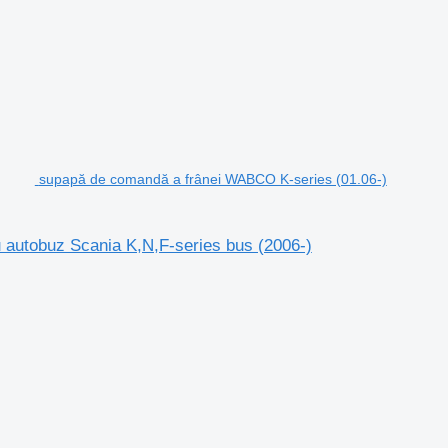
supapă de comandă a frânei WABCO K-series (01.06-)
autobuz Scania K,N,F-series bus (2006-)