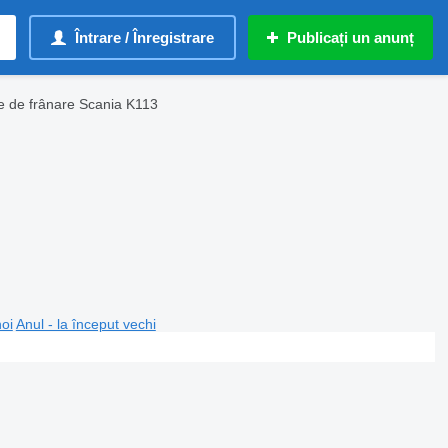
Întrare / Înregistrare
Publicați un anunț
e de frânare Scania K113
noi
Anul - la început vechi