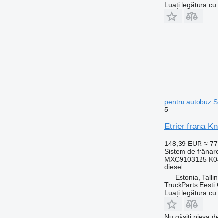
Luați legătura cu
pentru autobuz S
5
Etrier frana K
148,39 EUR
≈ 7
Sistem de frânare
MXC9103125 K04
diesel
Estonia, Talli
TruckParts Eesti
Luați legătura cu
Nu găsiți piesa 