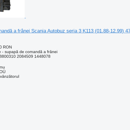
andă a frânei Scania Autobuz seria 3 K113 (01.88-12.99) 4
20 RON
e - supapă de comandă a frânei
8800310 2084509 1448078
mmu
 OÜ
 vânzătorul