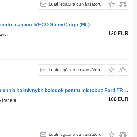
Luați legătura cu vânzătorul
pentru camion IVECO SuperCargo (ML)
120 EUR
ânei
Luați legătura cu vânzătorul
Altă piesă a sistemului de frânare Kriplennia halmivnykh kolodok pentru microbuz Ford TRANSIT
100 EUR
e frânare
Luați legătura cu vânzătorul