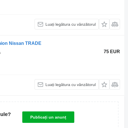
Luați legătura cu vânzătorul
camion Nissan TRADE
75 EUR
ă
Luați legătura cu vânzătorul
cule?
Publicați un anunț