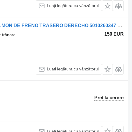
Luați legătura cu vânzătorul
Altă piesă a sistemului de frânare PULMON DE FRENO TRASERO DERECHO 5010260347 pentru camion Renault Premium
150 EUR
e frânare
Luați legătura cu vânzătorul
Preț la cerere
Luați legătura cu vânzătorul