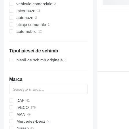
vehicule comerciale
microbuze
autobuze
utilaje comunale
automobile
maşini comunale
maşini de gunoi
Tipul piesei de schimb
piesă de schimb originală
Marca
DAF
IVECO
LF
AC
2000
MAN
XF
Escort
Daily
Carnival
KMK
Range Rover
LTM
Mercedes-Benz
Transit
EuroCargo
Rio
A-series
Nissan
EuroStar
F90
Actros
Canter