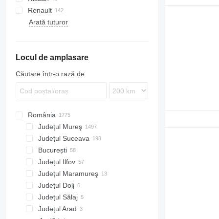
Renault
Eurorider
L2000
Atego
Atleon
Porter
Arată tuturor
Eurotech
TGA
Axor
Cabstar
G-series
P-series
Rexton
Golf
FH
Stralis
TGX
Sprinter
NT
Magnum
FL
Trakker
Vito
Manager
Locul de amplasare
Mascott
Master
Căutare într-o rază de
Maxity
Midliner
Midlum
România
Premium
Județul Mureş
Județul Suceava
București
Județul Ilfov
Județul Maramureş
Județul Dolj
Județul Sălaj
Județul Arad