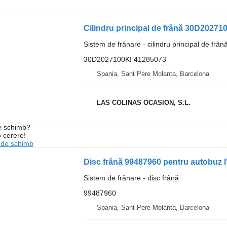
Cilindru principal de frână 30D20271
Sistem de frânare - cilindru principal de frân
30D2027100KI 41285073
Spania, Sant Pere Molanta, Barcelona
LAS COLINAS OCASION, S.L.
de schimb?
o cerere!
 de schimb
Disc frână 99487960 pentru autobu
Sistem de frânare - disc frână
99487960
Spania, Sant Pere Molanta, Barcelona