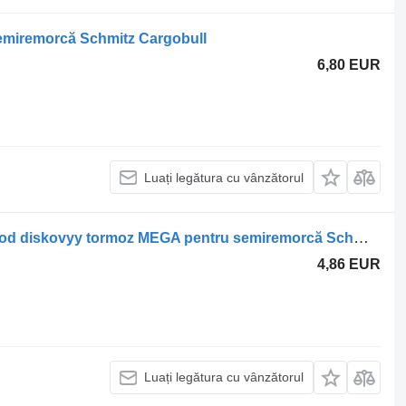
emiremorcă Schmitz Cargobull
6,80 EUR
Luați legătura cu vânzătorul
Placute de frâna Schmitz Cargobull pod diskovyy tormoz MEGA pentru semiremorcă Schmitz Cargobull Schwarzmüller, Fruehauf, Kögel, Vanhool, Samro, Krone
4,86 EUR
Luați legătura cu vânzătorul