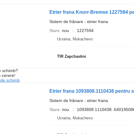
Etrier frana Knorr-Bremse 1227594 p
Sistem de frânare - etrier frana
Stare
nou
1227594
Ucraina, Mukachevo
TIR Zapchastini
de schimb?
o cerere!
 de schimb
Etrier frana 1093808.1110438 pentru
Sistem de frânare - etrier frana
Stare
nou
1093808.1110438 .64019508
Ucraina, Mukachevo