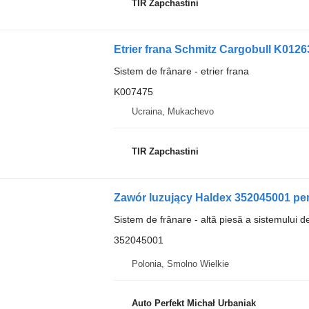
TIR Zapchastini
Sistem de frânare - etrier frana
K007475
Ucraina, Mukachevo
TIR Zapchastini
Zawór luzujący Haldex 352045001 pe
Sistem de frânare - altă piesă a sistemului d
352045001
Polonia, Smolno Wielkie
Auto Perfekt Michał Urbaniak