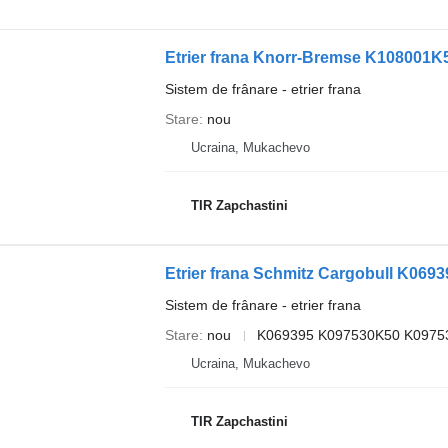
Etrier frana Knorr-Bremse K108001K
Sistem de frânare - etrier frana
Stare
nou
Ucraina, Mukachevo
TIR Zapchastini
Etrier frana Schmitz Cargobull K069
Sistem de frânare - etrier frana
Stare
nou
K069395 K097530K50 K097
Ucraina, Mukachevo
TIR Zapchastini