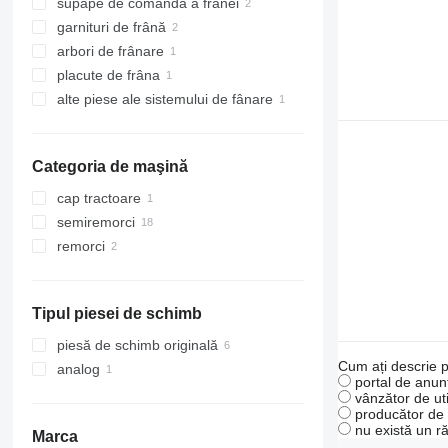
supape de comandă a frânei
garnituri de frână
arbori de frânare
placute de frâna
alte piese ale sistemului de fânare
Categoria de maşină
cap tractoare
semiremorci
remorci
Tipul piesei de schimb
piesă de schimb originală
Cum ați descrie p
analog
portal de anunț
vânzător de uti
producător de u
nu există un r
Marca