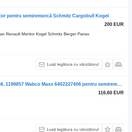
Ror pentru semiremorcă Schmitz Cargobull Kogel
200 EUR
an Renault Meritor Kogel Schmitz Berger Panav
Luați legătura cu vânzătorul
Etrier frana Schmitz Cargobull 1199856, 1199857 Wabco Maxx 6402227406 pentru semiremorcă Schmitz Cargobull
116,60 EUR
Luați legătura cu vânzătorul