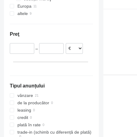
Europa
Sprinter
VNL
altele
Polonia
Tourismo
Germania
Ucraina
Unimog
Estonia
Vario
Preţ
Viano
Vito
–
Tipul anunțului
vânzare
de la producător
leasing
credit
plată în rate
trade-in (schimb cu diferență de plată)