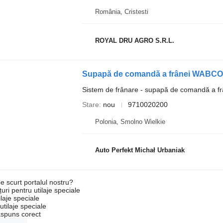
România, Cristesti
ROYAL DRU AGRO S.R.L.
Supapă de comandă a frânei WABCO 9
Sistem de frânare - supapă de comandă a fr
Stare
nou
9710020200
Polonia, Smolno Wielkie
Auto Perfekt Michał Urbaniak
e scurt portalul nostru?
uri pentru utilaje speciale
laje speciale
tilaje speciale
ăspuns corect