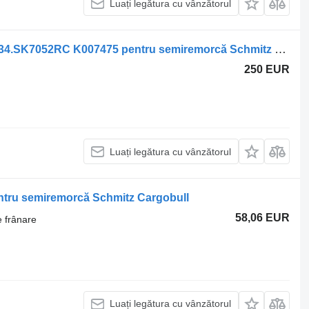
Luați legătura cu vânzătorul
Etrier frana Schmitz Cargobull K012634.SK7052RC K007475 pentru semiremorcă Schmitz Cargobull
250 EUR
Luați legătura cu vânzătorul
ntru semiremorcă Schmitz Cargobull
58,06 EUR
e frânare
Luați legătura cu vânzătorul