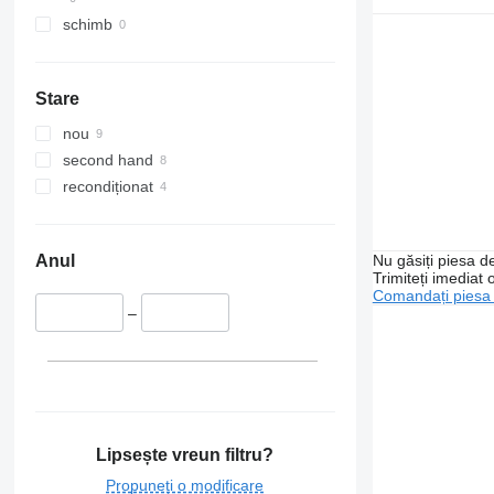
schimb
Stare
nou
second hand
recondiționat
Nu găsiți piesa 
Anul
Trimiteți imediat 
Comandați piesa
–
Lipsește vreun filtru?
Propuneți o modificare