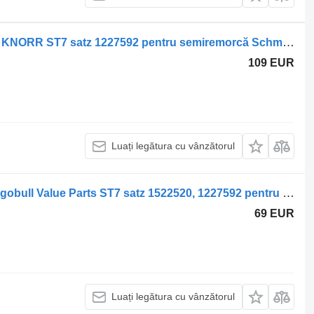
Garnitură de frână Schmitz Cargobull KNORR ST7 satz 1227592 pentru semiremorcă Schmitz Cargobull
109 EUR
Luați legătura cu vânzătorul
Garnitură de frână Schmitz Rotos Cargobull Value Parts ST7 satz 1522520, 1227592 pentru semiremorcă Schmitz Cargobull
69 EUR
Luați legătura cu vânzătorul