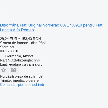
1
Disc frână Fiat Original Vorderac 0071738910 pentru Fiat
Lancia Alfa Romeo
29,24 EUR
≈ 153,40 RON
Sistem de frânare - disc frână
Stare
nou
0071738910
Germania, Altdorf
Nart Nutzfahrzeugtechnik
Luați legătura cu vânzătorul
Nu găsiți piesa de schimb?
Trimiteți imediat o cerere!
Comandați piesa de schimb