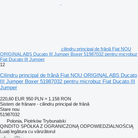
cilindru principal de frână Fiat NOU
ORIGINAL ABS Ducato III Jumper Boxer 51987032 pentru microbuz
Fiat Ducato III Jumper
12
Cilindru principal de frână Fiat NOU ORIGINAL ABS Ducato
III Jumper Boxer 51987032 pentru microbuz Fiat Ducato III
Jumper
220,60 EUR
950 PLN
≈ 1.158 RON
Sistem de frânare - cilindru principal de frână
Stare
nou
51987032
Polonia, Piotrków Trybunalski
QINDITO SPÓŁKA Z OGRANICZONĄ ODPOWIEDZIALNOŚCIĄ
Luați legătura cu vânzătorul