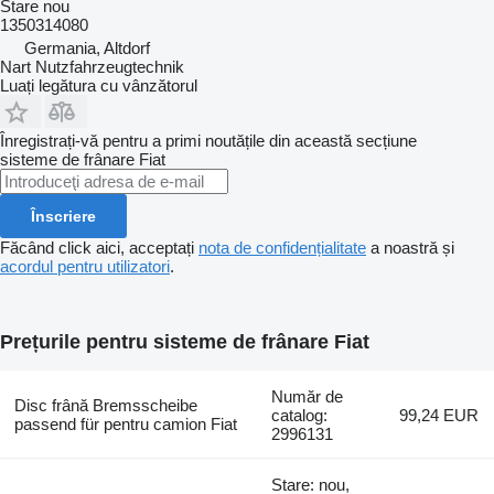
Stare
nou
1350314080
Germania, Altdorf
Nart Nutzfahrzeugtechnik
Luați legătura cu vânzătorul
Înregistrați-vă pentru a primi noutățile din această secțiune
sisteme de frânare
Fiat
Înscriere
Făcând click aici, acceptați
nota de confidențialitate
a noastră și
acordul pentru utilizatori
.
Prețurile pentru sisteme de frânare Fiat
Număr de
Disc frână Bremsscheibe
catalog:
99,24 EUR
passend für pentru camion Fiat
2996131
Stare: nou,