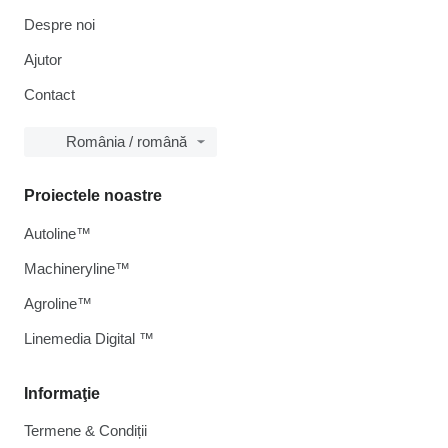
Despre noi
Ajutor
Contact
România / română
Proiectele noastre
Autoline™
Machineryline™
Agroline™
Linemedia Digital ™
Informaţie
Termene & Condiții