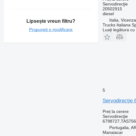
Servodirecţie
20502915
diesel
Italia, Vicenz
Lipsește vreun filtru?
Trucks Italiana S
Propuneți o modificare
Luați legătura cu
5
Servodirecţie 
Preț la cerere
Servodirecţie
6798727,TAS756
Portugalia,
Manaiacar