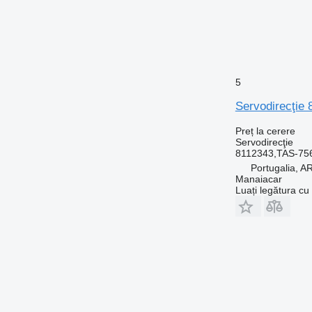
5
Servodirecţie 
Preț la cerere
Servodirecţie
8112343,TAS-75
Portugalia,
Manaiacar
Luați legătura cu