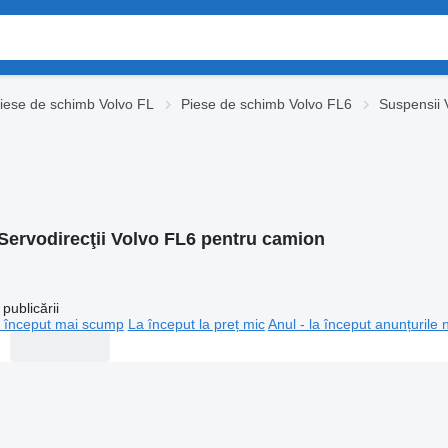
iese de schimb Volvo FL
Piese de schimb Volvo FL6
Suspensii 
Servodirecţii Volvo FL6 pentru camion
publicării
 început mai scump
La început la preț mic
Anul - la început anunțurile 