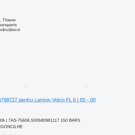
a, Thiene
pareparts
 vânzătorul
6798727 pentru camion Volvo FL 6 | 85 - 00
06 | TAS-75606,500580981117 150 BARS
 ARGONCILHE