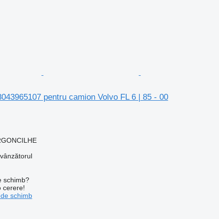
8043965107 pentru camion Volvo FL 6 | 85 - 00
 ARGONCILHE
 vânzătorul
de schimb?
o cerere!
 de schimb