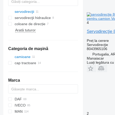
servodirecţii
servodirecţii hidraulice
pentru camion Vol
4
coloane de direcție
Arată tuturor
Servodirecţie 
Preț la cerere
Servodirecţie
Categoria de maşină
8043965106
Portugalia,
camioane
Manaiacar
Luați legătura cu
cap tractoare
Marca
DAF
BM
IVECO
CF
MAN
LF
Daily
ELF
2