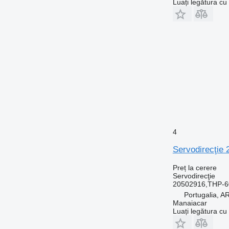
Luați legătura cu
4
Servodirecţie 
Preț la cerere
Servodirecţie
20502916,THP-6
Portugalia,
Manaiacar
Luați legătura cu