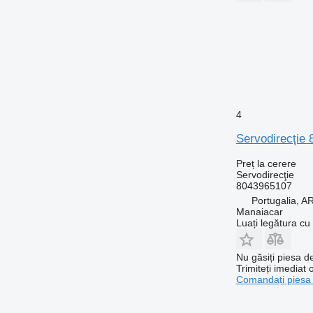
4
Servodirecţie 
Preț la cerere
Servodirecţie
8043965107
Portugalia,
Manaiacar
Luați legătura cu
Nu găsiți piesa 
Trimiteți imediat 
Comandați piesa