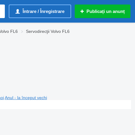
Întrare / Înregistrare
Publicați un anunț
Volvo FL6
Servodirecţii Volvo FL6
noi
Anul - la început vechi