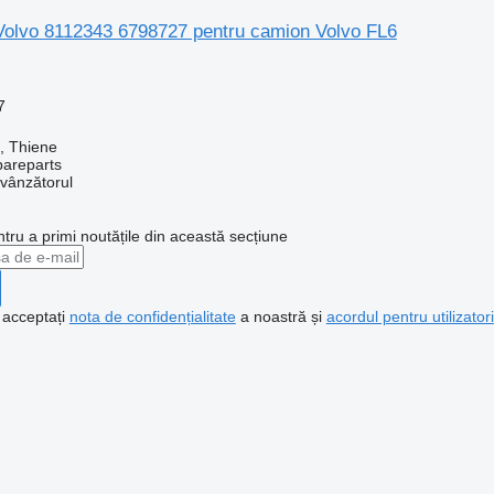
 Volvo 8112343 6798727 pentru camion Volvo FL6
7
a, Thiene
pareparts
 vânzătorul
ntru a primi noutățile din această secțiune
, acceptați
nota de confidențialitate
a noastră și
acordul pentru utilizatori