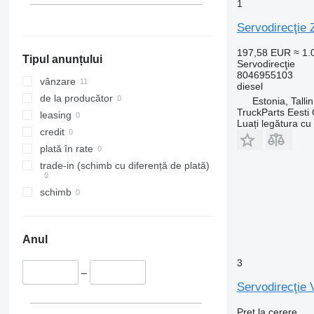
1
Servodirecţie
197,58 EUR
≈ 1
Tipul anunțului
Servodirecţie
8046955103
vânzare
diesel
de la producător
Estonia, Talli
TruckParts Eesti
leasing
Luați legătura cu
credit
plată în rate
trade-in (schimb cu diferență de plată)
schimb
Anul
3
–
Servodirecţie
Preț la cerere