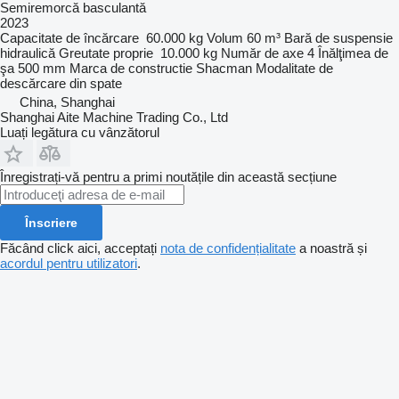
Semiremorcă basculantă
2023
Capacitate de încărcare
60.000 kg
Volum
60 m³
Bară de suspensie
hidraulică
Greutate proprie
10.000 kg
Număr de axe
4
Înălţimea de
şa
500 mm
Marca de constructie
Shacman
Modalitate de
descărcare
din spate
China, Shanghai
Shanghai Aite Machine Trading Co., Ltd
Luați legătura cu vânzătorul
Înregistrați-vă pentru a primi noutățile din această secțiune
Înscriere
Făcând click aici, acceptați
nota de confidențialitate
a noastră și
acordul pentru utilizatori
.