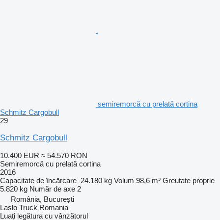
semiremorcă cu prelată cortina
Schmitz Cargobull
29
Schmitz Cargobull
10.400 EUR
≈ 54.570 RON
Semiremorcă cu prelată cortina
2016
Capacitate de încărcare
24.180 kg
Volum
98,6 m³
Greutate proprie
5.820 kg
Număr de axe
2
România, București
Laslo Truck Romania
Luați legătura cu vânzătorul