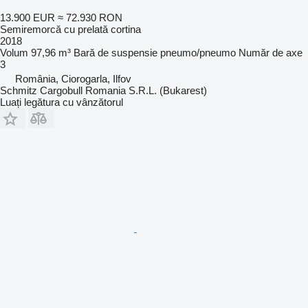
13.900 EUR
≈ 72.930 RON
Semiremorcă cu prelată cortina
2018
Volum
97,96 m³
Bară de suspensie
pneumo/pneumo
Număr de axe
3
România, Ciorogarla, Ilfov
Schmitz Cargobull Romania S.R.L. (Bukarest)
Luați legătura cu vânzătorul