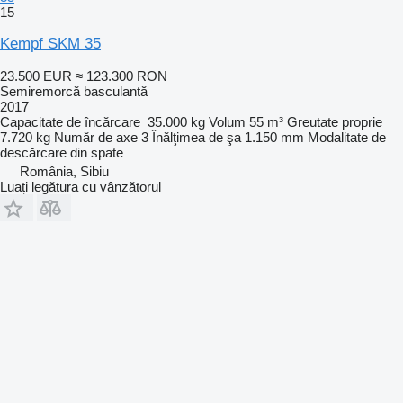
15
Kempf SKM 35
23.500 EUR
≈ 123.300 RON
Semiremorcă basculantă
2017
Capacitate de încărcare
35.000 kg
Volum
55 m³
Greutate proprie
7.720 kg
Număr de axe
3
Înălţimea de şa
1.150 mm
Modalitate de
descărcare
din spate
România, Sibiu
Luați legătura cu vânzătorul