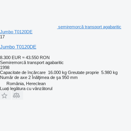
semiremorcă transport agabaritic
Jumbo T0120DE
17
Jumbo T0120DE
8.300 EUR
≈ 43.550 RON
Semiremorcă transport agabaritic
1998
Capacitate de încărcare
16.000 kg
Greutate proprie
5.980 kg
Număr de axe
2
Înălţimea de şa
950 mm
România, Hereclean
Luați legătura cu vânzătorul