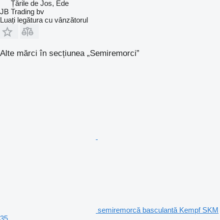
Țările de Jos, Ede
JB Trading bv
Luați legătura cu vânzătorul
Alte mărci în secțiunea „Semiremorci”
semiremorcă basculantă Kempf SKM
35