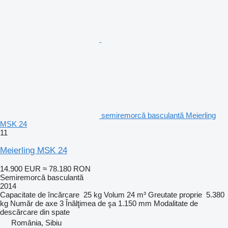
semiremorcă basculantă Meierling
MSK 24
11
Meierling MSK 24
14.900 EUR
≈ 78.180 RON
Semiremorcă basculantă
2014
Capacitate de încărcare
25 kg
Volum
24 m³
Greutate proprie
5.380
kg
Număr de axe
3
Înălţimea de şa
1.150 mm
Modalitate de
descărcare
din spate
România, Sibiu