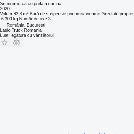
Semiremorcă cu prelată cortina
2020
Volum
93,8 m³
Bară de suspensie
pneumo/pneumo
Greutate proprie
6.300 kg
Număr de axe
3
România, București
Laslo Truck Romania
Luați legătura cu vânzătorul