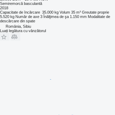
Semiremorcă basculantă
2018
Capacitate de încărcare
35.000 kg
Volum
35 m³
Greutate proprie
5.520 kg
Număr de axe
3
Înălţimea de şa
1.150 mm
Modalitate de
descărcare
din spate
România, Sibiu
Luați legătura cu vânzătorul