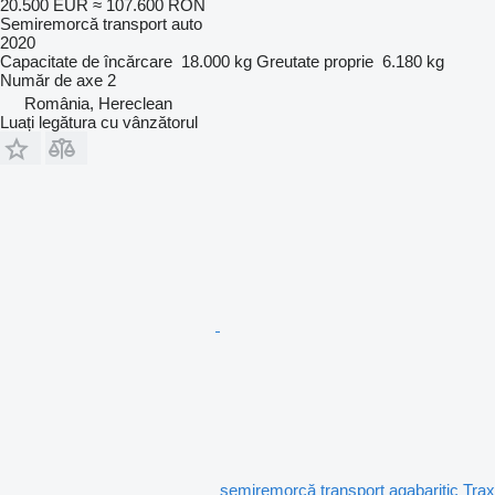
20.500 EUR
≈ 107.600 RON
Semiremorcă transport auto
2020
Capacitate de încărcare
18.000 kg
Greutate proprie
6.180 kg
Număr de axe
2
România, Hereclean
Luați legătura cu vânzătorul
semiremorcă transport agabaritic Trax