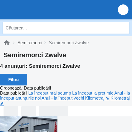
Semiremorci
Semiremorci Zwalve
Semiremorci Zwalve
4 anunțuri:
Semiremorci Zwalve
Filtru
Ordonează
:
Data publicării
Data publicării
La început mai scump
La început la preț mic
Anul - la
început anunțurile noi
Anul - la început vechi
Kilometraj ⬊
Kilometraj
⬈