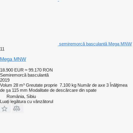
semiremorcă basculantă Mega MNW
11
Mega MNW
18.900 EUR
≈ 99.170 RON
Semiremorcă basculantă
2019
Volum
28 m³
Greutate proprie
7.100 kg
Număr de axe
3
Înălţimea
de şa
115 mm
Modalitate de descărcare
din spate
România, Sibiu
Luați legătura cu vânzătorul