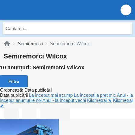
Semiremorci
Semiremorci Wilcox
Semiremorci Wilcox
10 anunțuri:
Semiremorci Wilcox
Filtru
Ordonează
:
Data publicării
Data publicării
La început mai scump
La început la preț mic
Anul - la
început anunțurile noi
Anul - la început vechi
Kilometraj ⬊
Kilometraj
⬈