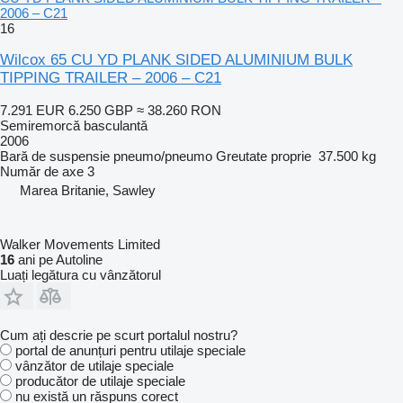
2006 – C21
16
Wilcox 65 CU YD PLANK SIDED ALUMINIUM BULK
TIPPING TRAILER – 2006 – C21
7.291 EUR
6.250 GBP
≈ 38.260 RON
Semiremorcă basculantă
2006
Bară de suspensie
pneumo/pneumo
Greutate proprie
37.500 kg
Număr de axe
3
Marea Britanie, Sawley
Walker Movements Limited
16
ani pe Autoline
Luați legătura cu vânzătorul
Cum ați descrie pe scurt portalul nostru?
portal de anunțuri pentru utilaje speciale
vânzător de utilaje speciale
producător de utilaje speciale
nu există un răspuns corect