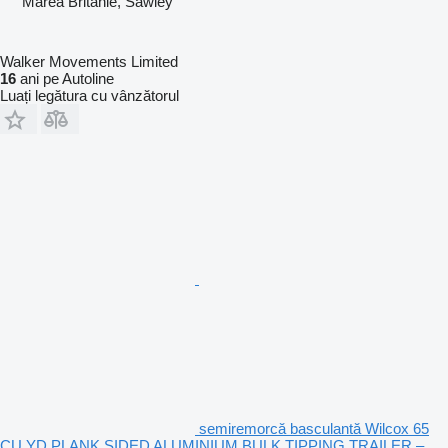
Marea Britanie, Sawley
Walker Movements Limited
16
ani pe Autoline
Luați legătura cu vânzătorul
semiremorcă basculantă Wilcox 65
CU YD PLANK SIDED ALUMINIUM BULK TIPPING TRAILER –