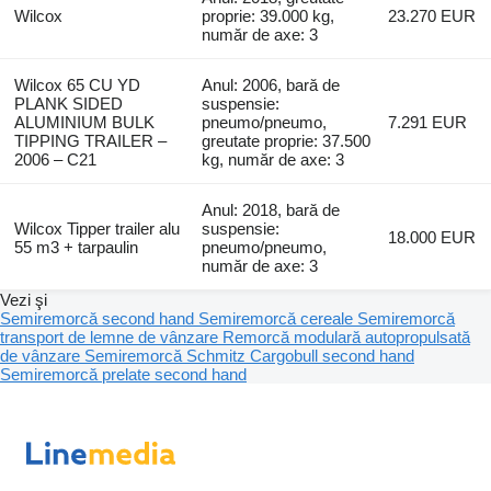
Wilcox
proprie: 39.000 kg,
23.270 EUR
număr de axe: 3
Wilcox 65 CU YD
Anul: 2006, bară de
PLANK SIDED
suspensie:
ALUMINIUM BULK
pneumo/pneumo,
7.291 EUR
TIPPING TRAILER –
greutate proprie: 37.500
2006 – C21
kg, număr de axe: 3
Anul: 2018, bară de
Wilcox Tipper trailer alu
suspensie:
18.000 EUR
55 m3 + tarpaulin
pneumo/pneumo,
număr de axe: 3
Vezi şi
Semiremorcă second hand
Semiremorcă cereale
Semiremorcă
transport de lemne de vânzare
Remorcă modulară autopropulsată
de vânzare
Semiremorcă Schmitz Cargobull second hand
Semiremorcă prelate second hand