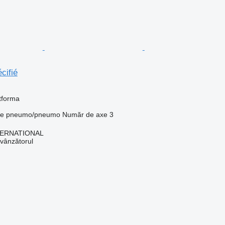
cifié
tforma
ie
pneumo/pneumo
Număr de axe
3
TERNATIONAL
 vânzătorul