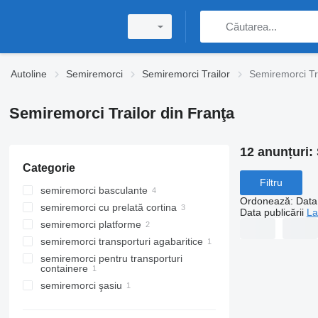
Autoline
Semiremorci
Semiremorci Trailor
Semiremorci Tra
Semiremorci Trailor din Franţa
12 anunțuri:
Categorie
Filtru
semiremorci basculante
Ordonează
:
Data 
semiremorci cu prelată cortina
Data publicării
La
semiremorci platforme
semiremorci transporturi agabaritice
semiremorci pentru transporturi
containere
semiremorci şasiu