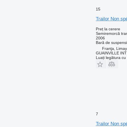
15
Trailor Non spé
Preț la cerere
Semiremorcă tran
2006
Bară de suspens
Franţa, Limay
GUAINVILLE IN
Luați legătura cu
7
Trailor Non spé