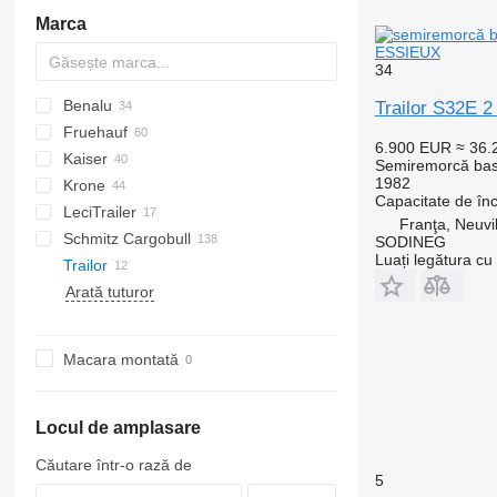
Marca
ESSIEUX
34
Benalu
S44315CHC
Trailor S32E 
Fruehauf
C-series
EM
STBZ
6.900 EUR
≈ 36
Kaiser
SGB
Semiremorcă bas
1982
Krone
Capacitate de în
LeciTrailer
Profi Liner
SR2
Franţa, Neuvi
Schmitz Cargobull
Eurolohr
SD
SBA
Kaiser
ST
SODINEG
Luați legătura cu
Trailor
MEGA
Arată tuturor
S-series
SP
SCS
SGF
Macara montată
SKI
Locul de amplasare
Căutare într-o rază de
5