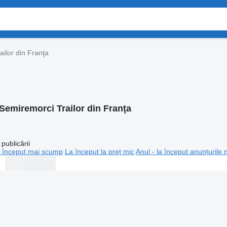
ilor din Franţa
Semiremorci Trailor din Franţa
publicării
 început mai scump
La început la preț mic
Anul - la început anunțurile 