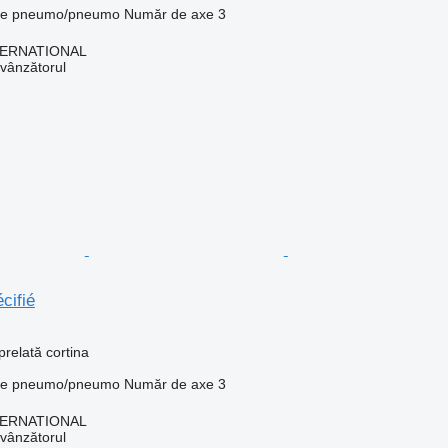
ie
pneumo/pneumo
Număr de axe
3
TERNATIONAL
 vânzătorul
cifié
relată cortina
ie
pneumo/pneumo
Număr de axe
3
TERNATIONAL
 vânzătorul