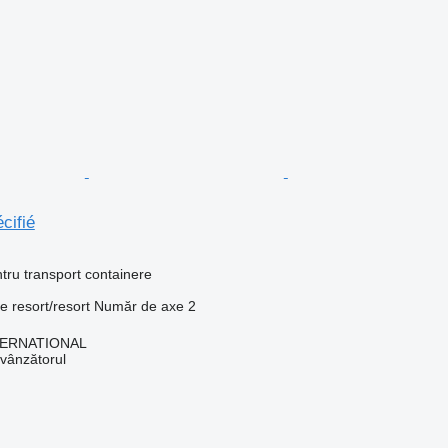
cifié
ru transport containere
ie
resort/resort
Număr de axe
2
TERNATIONAL
 vânzătorul