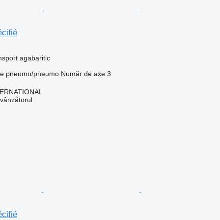
cifié
sport agabaritic
ie
pneumo/pneumo
Număr de axe
3
TERNATIONAL
 vânzătorul
cifié