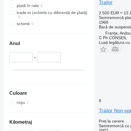
Trailor
plată în rate
trade-in (schimb cu diferență de plată)
2.500 EUR
≈ 13
Semiremorcă pla
1968
schimb
Bară de suspens
Franţa, Andoui
C Ph CONSEIL
Luați legătura cu
Anul
–
Culoare
8
roşu
Trailor Non spé
Preț la cerere
Kilometraj
Semiremorcă cu p
2007