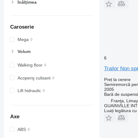
Înălţimea
Caroserie
Mega
Volum
6
Walking floor
Trailor Non spé
Acoperiş culisant
Preț la cerere
Semiremorcă pent
2005
Lift hidraulic
Bară de suspens
Franţa, Limay
GUAINVILLE IN
Luați legătura cu
Axe
ABS