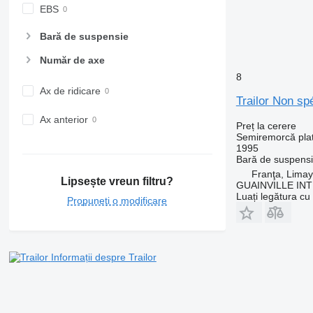
EBS
Bară de suspensie
Număr de axe
8
Ax de ridicare
Trailor Non spé
Ax anterior
Preț la cerere
Semiremorcă pla
1995
Bară de suspens
Franţa, Limay
Lipsește vreun filtru?
GUAINVILLE IN
Luați legătura cu
Propuneți o modificare
Informații despre Trailor