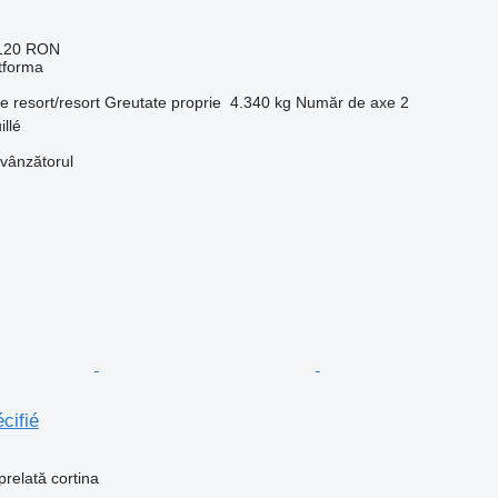
.120 RON
tforma
ie
resort/resort
Greutate proprie
4.340 kg
Număr de axe
2
llé
 vânzătorul
cifié
relată cortina