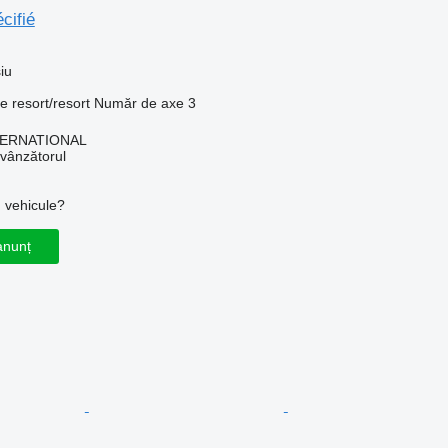
cifié
iu
ie
resort/resort
Număr de axe
3
TERNATIONAL
 vânzătorul
u vehicule?
anunț