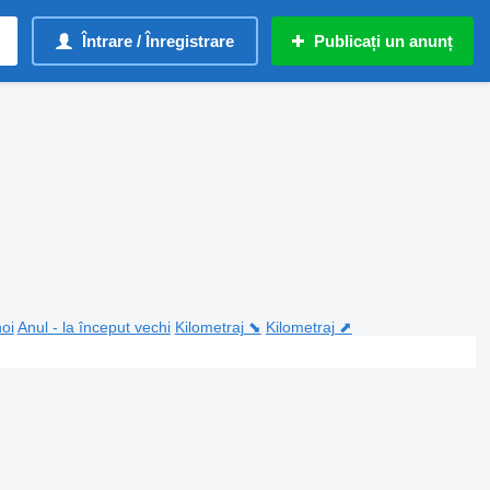
Întrare / Înregistrare
Publicați un anunț
noi
Anul - la început vechi
Kilometraj ⬊
Kilometraj ⬈