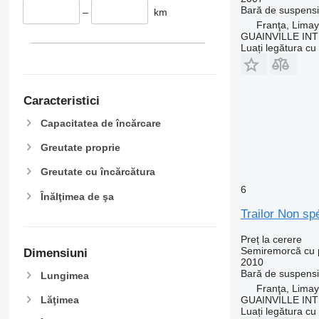
Bară de suspens
–
km
Franţa, Limay
GUAINVILLE IN
Luați legătura cu
Caracteristici
Capacitatea de încărcare
Greutate proprie
Greutate cu încărcătura
6
Înălţimea de şa
Trailor Non spé
Preț la cerere
Semiremorcă cu p
Dimensiuni
2010
Bară de suspens
Lungimea
Franţa, Limay
GUAINVILLE IN
Lăţimea
Luați legătura cu