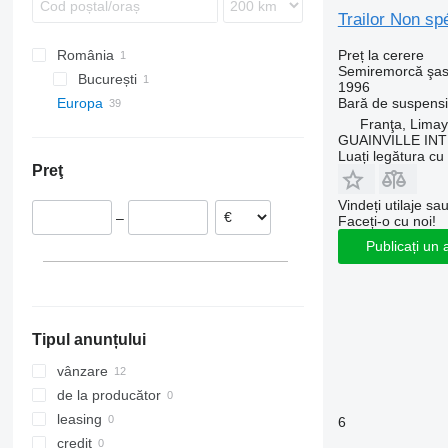
Trailor Non spé
Preț la cerere
România
Semiremorcă şas
București
1996
Bară de suspens
Europa
București
Franţa, Limay
Franţa
GUAINVILLE IN
Limay
Țările de Jos
Luați legătura cu
Preţ
Neuville-Saint-Amand
Polonia
Laval
Germania
Vindeți utilaje sa
–
Faceți-o cu noi!
Belgia
Publicați un 
Portugalia
Ungaria
Marea Britanie
Tipul anunțului
vânzare
de la producător
leasing
6
credit