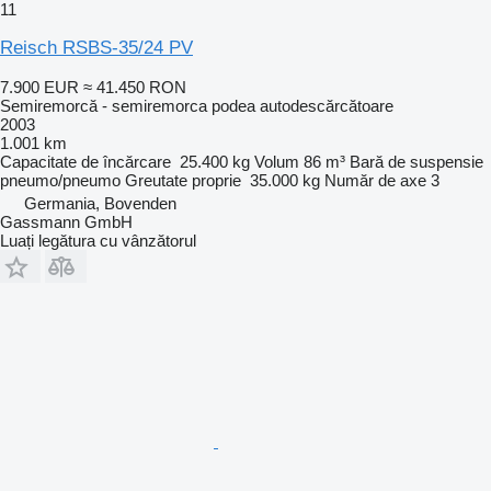
11
Reisch RSBS-35/24 PV
7.900 EUR
≈ 41.450 RON
Semiremorcă - semiremorca podea autodescărcătoare
2003
1.001 km
Capacitate de încărcare
25.400 kg
Volum
86 m³
Bară de suspensie
pneumo/pneumo
Greutate proprie
35.000 kg
Număr de axe
3
Germania, Bovenden
Gassmann GmbH
Luați legătura cu vânzătorul