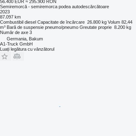
56.400 EUR
≈ 295.900 RON
Semiremorcă - semiremorca podea autodescărcătoare
2023
87.097 km
Combustibil
diesel
Capacitate de încărcare
26.800 kg
Volum
82,44
m³
Bară de suspensie
pneumo/pneumo
Greutate proprie
8.200 kg
Număr de axe
3
Germania, Bakum
A1-Truck GmbH
Luați legătura cu vânzătorul