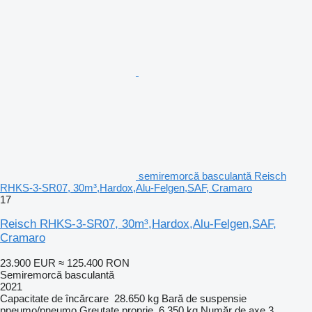
semiremorcă basculantă Reisch
RHKS-3-SR07, 30m³,Hardox,Alu-Felgen,SAF, Cramaro
17
Reisch RHKS-3-SR07, 30m³,Hardox,Alu-Felgen,SAF,
Cramaro
23.900 EUR
≈ 125.400 RON
Semiremorcă basculantă
2021
Capacitate de încărcare
28.650 kg
Bară de suspensie
pneumo/pneumo
Greutate proprie
6.350 kg
Număr de axe
3