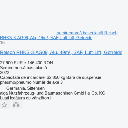
semiremorcă basculantă Reisch
RHKS-3-AG09, Alu, 49m³, SAF, Luft-Lift, Getreide
16
Reisch RHKS-3-AG09, Alu, 49m³, SAF, Luft-Lift, Getreide
27.900 EUR
≈ 146.400 RON
Semiremorcă basculantă
2022
Capacitate de încărcare
32.950 kg
Bară de suspensie
pneumo/pneumo
Număr de axe
3
Germania, Sittensen
alga Nutzfahrzeug- und Baumaschinen GmbH & Co. KG
Luați legătura cu vânzătorul