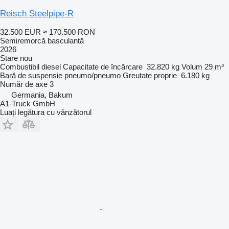
Reisch Steelpipe-R
32.500 EUR
≈ 170.500 RON
Semiremorcă basculantă
2026
Stare
nou
Combustibil
diesel
Capacitate de încărcare
32.820 kg
Volum
29 m³
Bară de suspensie
pneumo/pneumo
Greutate proprie
6.180 kg
Număr de axe
3
Germania, Bakum
A1-Truck GmbH
Luați legătura cu vânzătorul