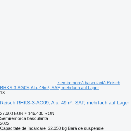
semiremorcă basculantă Reisch
RHKS-3-AG09, Alu, 49m³, SAF, mehrfach auf Lager
13
Reisch RHKS-3-AG09, Alu, 49m³, SAF, mehrfach auf Lager
27.900 EUR
≈ 146.400 RON
Semiremorcă basculantă
2022
Capacitate de încărcare
32.950 kg
Bară de suspensie