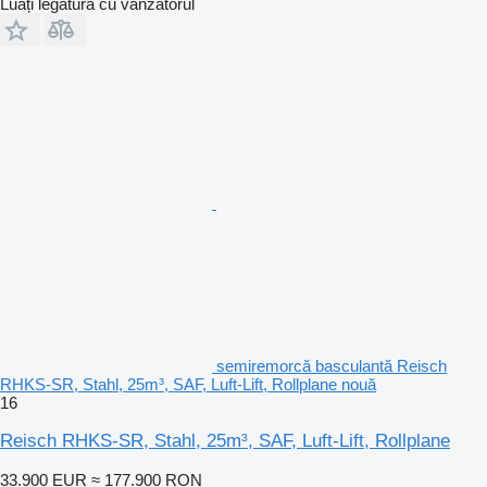
Luați legătura cu vânzătorul
semiremorcă basculantă Reisch
RHKS-SR, Stahl, 25m³, SAF, Luft-Lift, Rollplane nouă
16
Reisch RHKS-SR, Stahl, 25m³, SAF, Luft-Lift, Rollplane
33.900 EUR
≈ 177.900 RON