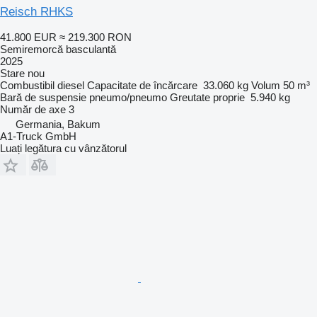
Reisch RHKS
41.800 EUR
≈ 219.300 RON
Semiremorcă basculantă
2025
Stare
nou
Combustibil
diesel
Capacitate de încărcare
33.060 kg
Volum
50 m³
Bară de suspensie
pneumo/pneumo
Greutate proprie
5.940 kg
Număr de axe
3
Germania, Bakum
A1-Truck GmbH
Luați legătura cu vânzătorul