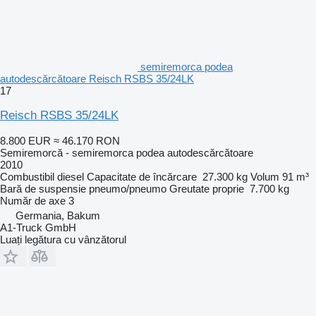
semiremorca podea
autodescărcătoare Reisch RSBS 35/24LK
17
Reisch RSBS 35/24LK
8.800 EUR
≈ 46.170 RON
Semiremorcă - semiremorca podea autodescărcătoare
2010
Combustibil
diesel
Capacitate de încărcare
27.300 kg
Volum
91 m³
Bară de suspensie
pneumo/pneumo
Greutate proprie
7.700 kg
Număr de axe
3
Germania, Bakum
A1-Truck GmbH
Luați legătura cu vânzătorul