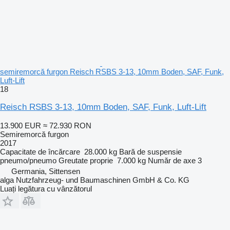
semiremorcă furgon Reisch RSBS 3-13, 10mm Boden, SAF, Funk,
Luft-Lift
18
Reisch RSBS 3-13, 10mm Boden, SAF, Funk, Luft-Lift
13.900 EUR
≈ 72.930 RON
Semiremorcă furgon
2017
Capacitate de încărcare
28.000 kg
Bară de suspensie
pneumo/pneumo
Greutate proprie
7.000 kg
Număr de axe
3
Germania, Sittensen
alga Nutzfahrzeug- und Baumaschinen GmbH & Co. KG
Luați legătura cu vânzătorul