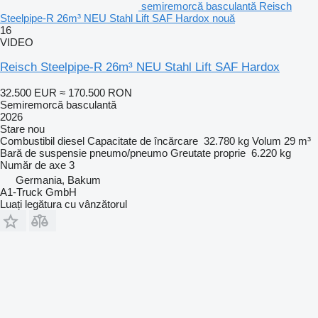
semiremorcă basculantă Reisch
Steelpipe-R 26m³ NEU Stahl Lift SAF Hardox nouă
16
VIDEO
Reisch Steelpipe-R 26m³ NEU Stahl Lift SAF Hardox
32.500 EUR
≈ 170.500 RON
Semiremorcă basculantă
2026
Stare
nou
Combustibil
diesel
Capacitate de încărcare
32.780 kg
Volum
29 m³
Bară de suspensie
pneumo/pneumo
Greutate proprie
6.220 kg
Număr de axe
3
Germania, Bakum
A1-Truck GmbH
Luați legătura cu vânzătorul