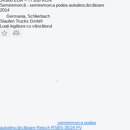
14.800 EUR
≈ 77.650 RON
Semiremorcă - semiremorca podea autodescărcătoare
2014
Germania, Schlierbach
Staufen Trucks GmbH
Luați legătura cu vânzătorul
semiremorca podea
autodescărcătoare Reisch RSBS-35/24 PV