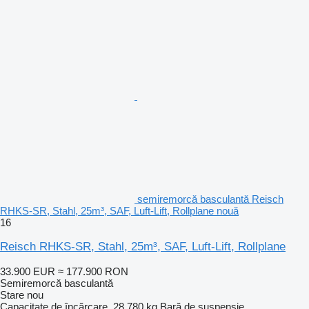
semiremorcă basculantă Reisch
RHKS-SR, Stahl, 25m³, SAF, Luft-Lift, Rollplane nouă
16
Reisch RHKS-SR, Stahl, 25m³, SAF, Luft-Lift, Rollplane
33.900 EUR
≈ 177.900 RON
Semiremorcă basculantă
Stare
nou
Capacitate de încărcare
28.780 kg
Bară de suspensie