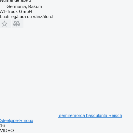
Număr de axe
3
Germania, Bakum
A1-Truck GmbH
Luați legătura cu vânzătorul
semiremorcă basculantă Reisch
Steelpipe-R nouă
16
VIDEO