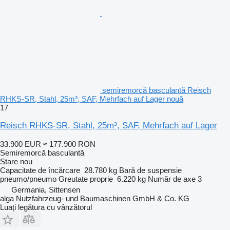
semiremorcă basculantă Reisch
RHKS-SR, Stahl, 25m³, SAF, Mehrfach auf Lager nouă
17
Reisch RHKS-SR, Stahl, 25m³, SAF, Mehrfach auf Lager
33.900 EUR
≈ 177.900 RON
Semiremorcă basculantă
Stare
nou
Capacitate de încărcare
28.780 kg
Bară de suspensie
pneumo/pneumo
Greutate proprie
6.220 kg
Număr de axe
3
Germania, Sittensen
alga Nutzfahrzeug- und Baumaschinen GmbH & Co. KG
Luați legătura cu vânzătorul