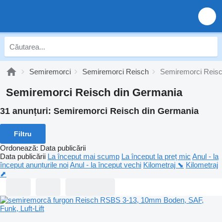
Semiremorci
Semiremorci Reisch
Semiremorci Reisc
Semiremorci Reisch din Germania
31 anunțuri:
Semiremorci Reisch din Germania
Filtru
Ordonează
:
Data publicării
Data publicării
La început mai scump
La început la preț mic
Anul - la
început anunțurile noi
Anul - la început vechi
Kilometraj ⬊
Kilometraj
⬈