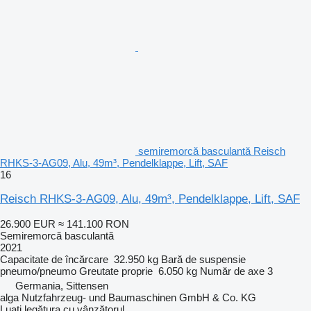
semiremorcă basculantă Reisch
RHKS-3-AG09, Alu, 49m³, Pendelklappe, Lift, SAF
16
Reisch RHKS-3-AG09, Alu, 49m³, Pendelklappe, Lift, SAF
26.900 EUR
≈ 141.100 RON
Semiremorcă basculantă
2021
Capacitate de încărcare
32.950 kg
Bară de suspensie
pneumo/pneumo
Greutate proprie
6.050 kg
Număr de axe
3
Germania, Sittensen
alga Nutzfahrzeug- und Baumaschinen GmbH & Co. KG
Luați legătura cu vânzătorul