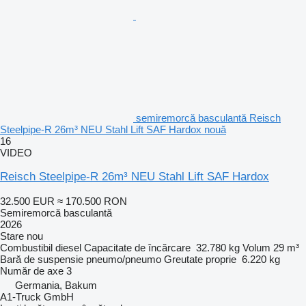
semiremorcă basculantă Reisch
Steelpipe-R 26m³ NEU Stahl Lift SAF Hardox nouă
16
VIDEO
Reisch Steelpipe-R 26m³ NEU Stahl Lift SAF Hardox
32.500 EUR
≈ 170.500 RON
Semiremorcă basculantă
2026
Stare
nou
Combustibil
diesel
Capacitate de încărcare
32.780 kg
Volum
29 m³
Bară de suspensie
pneumo/pneumo
Greutate proprie
6.220 kg
Număr de axe
3
Germania, Bakum
A1-Truck GmbH