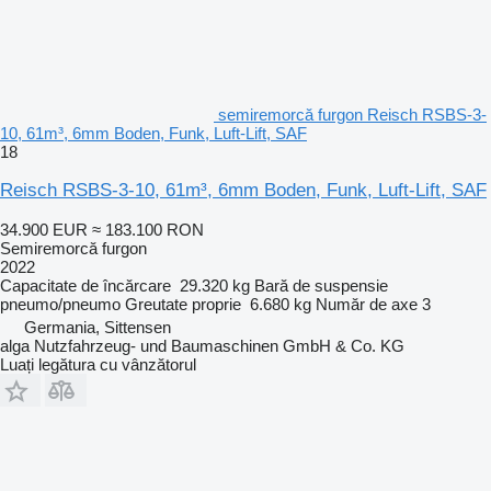
semiremorcă furgon Reisch RSBS-3-
10, 61m³, 6mm Boden, Funk, Luft-Lift, SAF
18
Reisch RSBS-3-10, 61m³, 6mm Boden, Funk, Luft-Lift, SAF
34.900 EUR
≈ 183.100 RON
Semiremorcă furgon
2022
Capacitate de încărcare
29.320 kg
Bară de suspensie
pneumo/pneumo
Greutate proprie
6.680 kg
Număr de axe
3
Germania, Sittensen
alga Nutzfahrzeug- und Baumaschinen GmbH & Co. KG
Luați legătura cu vânzătorul