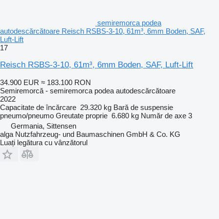
semiremorca podea
autodescărcătoare Reisch RSBS-3-10, 61m³, 6mm Boden, SAF,
Luft-Lift
17
Reisch RSBS-3-10, 61m³, 6mm Boden, SAF, Luft-Lift
34.900 EUR
≈ 183.100 RON
Semiremorcă - semiremorca podea autodescărcătoare
2022
Capacitate de încărcare
29.320 kg
Bară de suspensie
pneumo/pneumo
Greutate proprie
6.680 kg
Număr de axe
3
Germania, Sittensen
alga Nutzfahrzeug- und Baumaschinen GmbH & Co. KG
Luați legătura cu vânzătorul