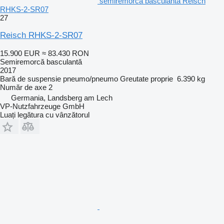
semiremorcă basculantă Reisch
RHKS-2-SR07
27
Reisch RHKS-2-SR07
15.900 EUR
≈ 83.430 RON
Semiremorcă basculantă
2017
Bară de suspensie
pneumo/pneumo
Greutate proprie
6.390 kg
Număr de axe
2
Germania, Landsberg am Lech
VP-Nutzfahrzeuge GmbH
Luați legătura cu vânzătorul