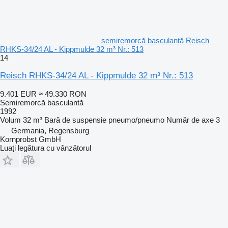
semiremorcă basculantă Reisch
RHKS-34/24 AL - Kippmulde 32 m³ Nr.: 513
14
Reisch RHKS-34/24 AL - Kippmulde 32 m³ Nr.: 513
9.401 EUR
≈ 49.330 RON
Semiremorcă basculantă
1992
Volum
32 m³
Bară de suspensie
pneumo/pneumo
Număr de axe
3
Germania, Regensburg
Kornprobst GmbH
Luați legătura cu vânzătorul