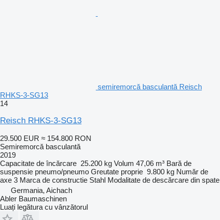
semiremorcă basculantă Reisch
RHKS-3-SG13
14
Reisch RHKS-3-SG13
29.500 EUR
≈ 154.800 RON
Semiremorcă basculantă
2019
Capacitate de încărcare
25.200 kg
Volum
47,06 m³
Bară de
suspensie
pneumo/pneumo
Greutate proprie
9.800 kg
Număr de
axe
3
Marca de constructie
Stahl
Modalitate de descărcare
din spate
Germania, Aichach
Abler Baumaschinen
Luați legătura cu vânzătorul