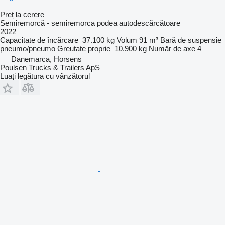
Preț la cerere
Semiremorcă - semiremorca podea autodescărcătoare
2022
Capacitate de încărcare
37.100 kg
Volum
91 m³
Bară de suspensie
pneumo/pneumo
Greutate proprie
10.900 kg
Număr de axe
4
Danemarca, Horsens
Poulsen Trucks & Trailers ApS
Luați legătura cu vânzătorul