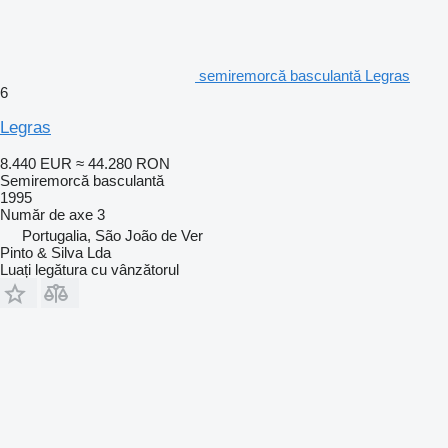
semiremorcă basculantă Legras
6
Legras
8.440 EUR
≈ 44.280 RON
Semiremorcă basculantă
1995
Număr de axe
3
Portugalia, São João de Ver
Pinto & Silva Lda
Luați legătura cu vânzătorul