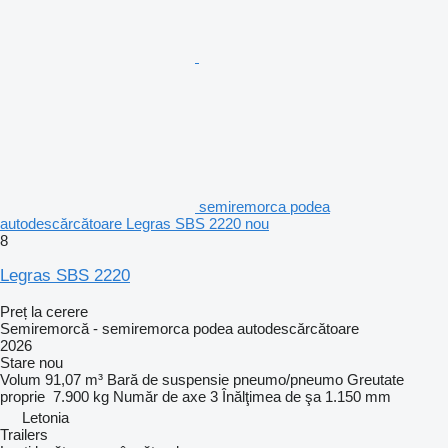
semiremorca podea
autodescărcătoare Legras SBS 2220 nou
8
Legras SBS 2220
Preț la cerere
Semiremorcă - semiremorca podea autodescărcătoare
2026
Stare
nou
Volum
91,07 m³
Bară de suspensie
pneumo/pneumo
Greutate
proprie
7.900 kg
Număr de axe
3
Înălţimea de şa
1.150 mm
Letonia
Trailers