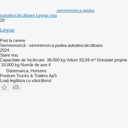
semiremorca podea
autodescărcătoare Legras nou
20
Legras
Preț la cerere
Semiremorcă - semiremorca podea autodescărcătoare
2024
Stare
nou
Capacitate de încărcare
38.000 kg
Volum
93,04 m³
Greutate proprie
10.000 kg
Număr de axe
4
Danemarca, Horsens
Poulsen Trucks & Trailers ApS
Luați legătura cu vânzătorul