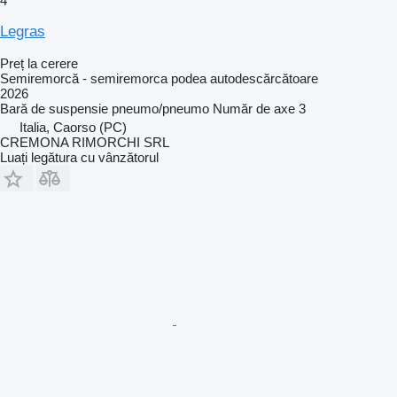
4
Legras
Preț la cerere
Semiremorcă - semiremorca podea autodescărcătoare
2026
Bară de suspensie
pneumo/pneumo
Număr de axe
3
Italia, Caorso (PC)
CREMONA RIMORCHI SRL
Luați legătura cu vânzătorul