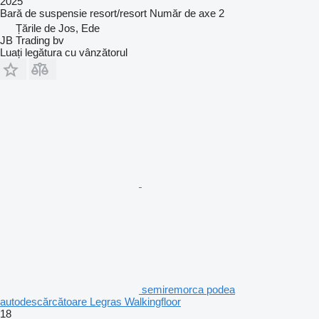
2025
Bară de suspensie
resort/resort
Număr de axe
2
Țările de Jos, Ede
JB Trading bv
Luați legătura cu vânzătorul
semiremorca podea
autodescărcătoare Legras Walkingfloor
18