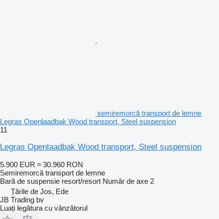
semiremorcă transport de lemne
Legras Openlaadbak Wood transport, Steel suspension
11
Legras Openlaadbak Wood transport, Steel suspension
5.900 EUR
≈ 30.960 RON
Semiremorcă transport de lemne
Bară de suspensie
resort/resort
Număr de axe
2
Țările de Jos, Ede
JB Trading bv
Luați legătura cu vânzătorul