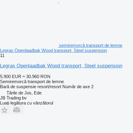
semiremorcă transport de lemne
Legras Openlaadbak Wood transport, Steel suspension
11
Legras Openlaadbak Wood transport, Steel suspension
5.900 EUR
≈ 30.960 RON
Semiremorcă transport de lemne
Bară de suspensie
resort/resort
Număr de axe
2
Țările de Jos, Ede
JB Trading bv
Luați legătura cu vânzătorul