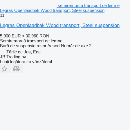
semiremorcă transport de lemne
Legras Openlaadbak Wood transport, Steel suspension
11
Legras Openlaadbak Wood transport, Steel suspension
5.900 EUR
≈ 30.960 RON
Semiremorcă transport de lemne
Bară de suspensie
resort/resort
Număr de axe
2
Țările de Jos, Ede
JB Trading bv
Luați legătura cu vânzătorul