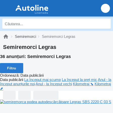
Semiremorci
Semiremorci Legras
Semiremorci Legras
36 anunțuri:
Semiremorci Legras
Filtru
Ordonează
:
Data publicării
Data publicării
La început mai scump
La început la preț mic
Anul - la
început anunțurile noi
Anul - la început vechi
Kilometraj ⬊
Kilometraj
⬈