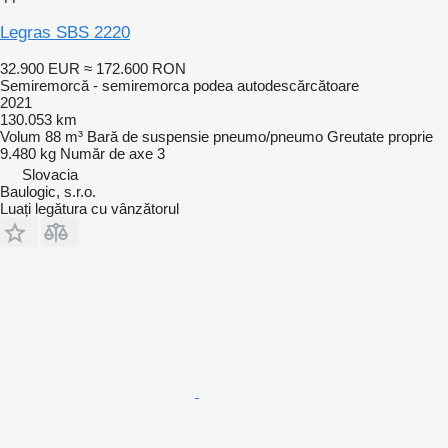
Legras SBS 2220
32.900 EUR
≈ 172.600 RON
Semiremorcă - semiremorca podea autodescărcătoare
2021
130.053 km
Volum
88 m³
Bară de suspensie
pneumo/pneumo
Greutate proprie
9.480 kg
Număr de axe
3
Slovacia
Baulogic, s.r.o.
Luați legătura cu vânzătorul