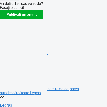
Vindeți utilaje sau vehicule?
Faceți-o cu noi!
Publicați un anunț
semiremorca podea
autodescărcătoare Legras
22
Legras