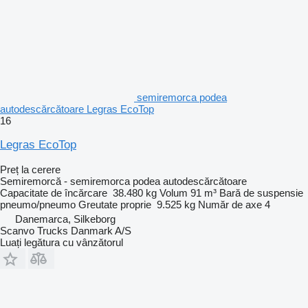
semiremorca podea
autodescărcătoare Legras EcoTop
16
Legras EcoTop
Preț la cerere
Semiremorcă - semiremorca podea autodescărcătoare
Capacitate de încărcare
38.480 kg
Volum
91 m³
Bară de suspensie
pneumo/pneumo
Greutate proprie
9.525 kg
Număr de axe
4
Danemarca, Silkeborg
Scanvo Trucks Danmark A/S
Luați legătura cu vânzătorul