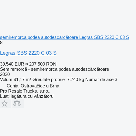
semiremorca podea autodescărcătoare Legras SBS 2220 C 03 S
8
Legras SBS 2220 C 03 S
39.540 EUR
≈ 207.500 RON
Semiremorcă - semiremorca podea autodescărcătoare
2020
Volum
91,17 m³
Greutate proprie
7.740 kg
Număr de axe
3
Cehia, Ostrovačice u Brna
Pro Resale Trucks, s.r.o..
Luați legătura cu vânzătorul