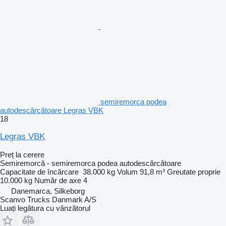
semiremorca podea
autodescărcătoare Legras VBK
18
Legras VBK
Preț la cerere
Semiremorcă - semiremorca podea autodescărcătoare
Capacitate de încărcare
38.000 kg
Volum
91,8 m³
Greutate proprie
10.000 kg
Număr de axe
4
Danemarca, Silkeborg
Scanvo Trucks Danmark A/S
Luați legătura cu vânzătorul