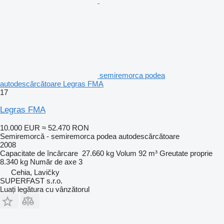
semiremorca podea
autodescărcătoare Legras FMA
17
Legras FMA
10.000 EUR
≈ 52.470 RON
Semiremorcă - semiremorca podea autodescărcătoare
2008
Capacitate de încărcare
27.660 kg
Volum
92 m³
Greutate proprie
8.340 kg
Număr de axe
3
Cehia, Lavičky
SUPERFAST s.r.o.
Luați legătura cu vânzătorul