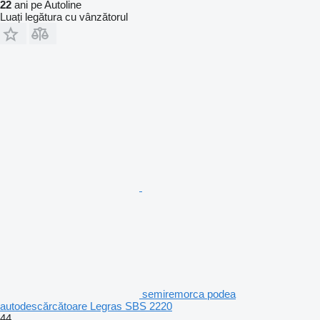
22
ani pe Autoline
Luați legătura cu vânzătorul
semiremorca podea
autodescărcătoare Legras SBS 2220
44