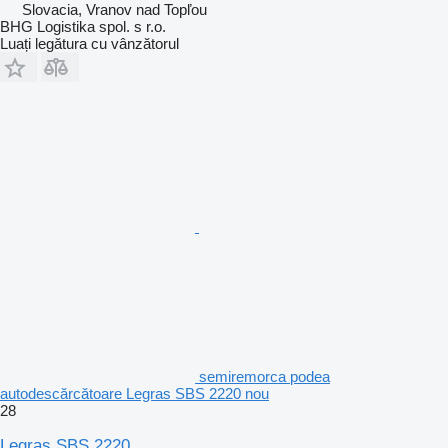
Slovacia, Vranov nad Topľou
BHG Logistika spol. s r.o.
Luați legătura cu vânzătorul
semiremorca podea
autodescărcătoare Legras SBS 2220 nou
28
Legras SBS 2220