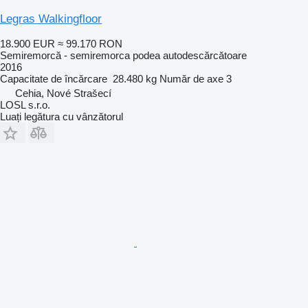
Legras Walkingfloor
18.900 EUR
≈ 99.170 RON
Semiremorcă - semiremorca podea autodescărcătoare
2016
Capacitate de încărcare
28.480 kg
Număr de axe
3
Cehia, Nové Strašecí
LOSL s.r.o.
Luați legătura cu vânzătorul