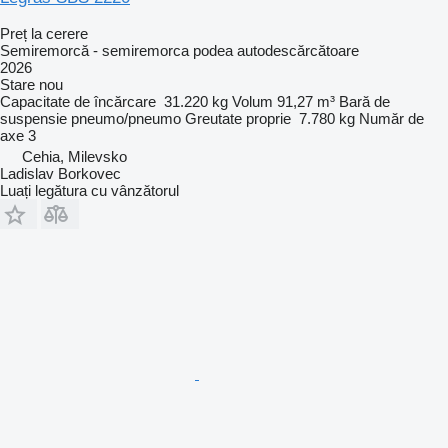
Preț la cerere
Semiremorcă - semiremorca podea autodescărcătoare
2026
Stare
nou
Capacitate de încărcare
31.220 kg
Volum
91,27 m³
Bară de
suspensie
pneumo/pneumo
Greutate proprie
7.780 kg
Număr de
axe
3
Cehia, Milevsko
Ladislav Borkovec
Luați legătura cu vânzătorul