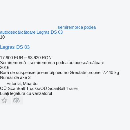
semiremorca podea
autodescărcătoare Legras DS 03
10
Legras DS 03
17.900 EUR
≈ 93.920 RON
Semiremorcă - semiremorca podea autodescărcătoare
2016
Bară de suspensie
pneumo/pneumo
Greutate proprie
7.440 kg
Număr de axe
3
Estonia, Maardu
OÜ ScanBalt Trucks/OÜ ScanBalt Trailer
Luați legătura cu vânzătorul