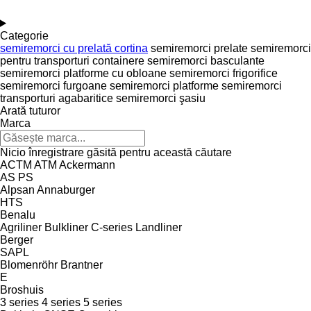
Categorie
semiremorci cu prelată cortina
semiremorci prelate
semiremorci
pentru transporturi containere
semiremorci basculante
semiremorci platforme cu obloane
semiremorci frigorifice
semiremorci furgoane
semiremorci platforme
semiremorci
transporturi agabaritice
semiremorci şasiu
Arată tuturor
Marca
Nicio înregistrare găsită pentru această căutare
ACTM
ATM
Ackermann
AS
PS
Alpsan
Annaburger
HTS
Benalu
Agriliner
Bulkliner
C-series
Landliner
Berger
SAPL
Blomenröhr
Brantner
E
Broshuis
3 series
4 series
5 series