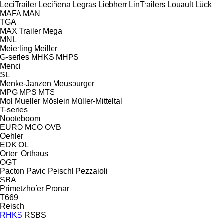
LeciTrailer
Leciñena
Legras
Liebherr
LinTrailers
Louault
Lück
MAFA
MAN
TGA
MAX Trailer
Mega
MNL
Meierling
Meiller
G-series
MHKS
MHPS
Menci
SL
Menke-Janzen
Meusburger
MPG
MPS
MTS
Mol
Mueller
Möslein
Müller-Mitteltal
T-series
Nooteboom
EURO
MCO
OVB
Oehler
EDK
OL
Orten
Orthaus
OGT
Pacton
Pavic
Peischl
Pezzaioli
SBA
Primetzhofer
Pronar
T669
Reisch
RHKS
RSBS