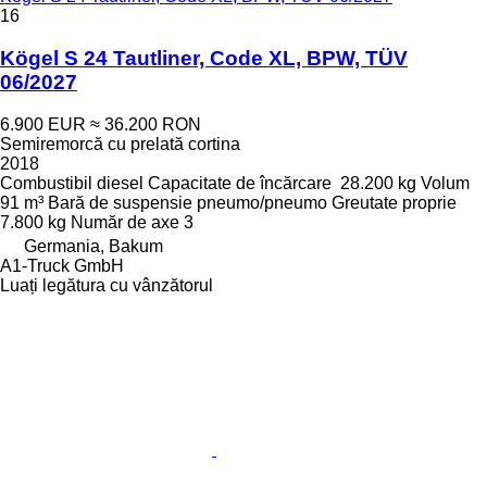
16
Kögel S 24 Tautliner, Code XL, BPW, TÜV
06/2027
6.900 EUR
≈ 36.200 RON
Semiremorcă cu prelată cortina
2018
Combustibil
diesel
Capacitate de încărcare
28.200 kg
Volum
91 m³
Bară de suspensie
pneumo/pneumo
Greutate proprie
7.800 kg
Număr de axe
3
Germania, Bakum
A1-Truck GmbH
Luați legătura cu vânzătorul