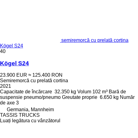
semiremorcă cu prelată cortina
Kögel S24
40
Kögel S24
23.900 EUR
≈ 125.400 RON
Semiremorcă cu prelată cortina
2021
Capacitate de încărcare
32.350 kg
Volum
102 m³
Bară de
suspensie
pneumo/pneumo
Greutate proprie
6.650 kg
Număr
de axe
3
Germania, Mannheim
TASSIS TRUCKS
Luați legătura cu vânzătorul