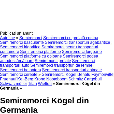
Publicați un anunț
Autoline
»
Semiremorci
Semiremorci cu prelată cortina
Semiremorci basculante
Semiremorci transporturi agabaritice
Semiremorci frigorifice
Semiremorci pentru transporturi
containere
Semiremorci platforme
Semiremorci furgoane
Semiremorci platforme cu obloane
Semiremorci podea
autodescărcătoare
Semiremorci prelate
Semiremorci
transporturi auto
Semiremorci transporturi de lemne
Semiremorci betoniera
Semiremorci transporturi animale
Semiremorci cereale
»
Semiremorci Kögel
Benalu
Faymonville
Fruehauf
Kel-Berg
Krone
Nooteboom
Schmitz Cargobull
Schwarzmüller
Titan
Wielton
»
Semiremorci Kögel din
Germania
»
Semiremorci Kögel din
Germania