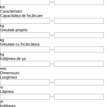
–
km
Caracteristici
Capacitatea de încărcare
–
kg
Greutate proprie
–
kg
Greutate cu încărcătura
–
kg
Înălţimea de şa
–
mm
Dimensiuni
Lungimea
–
m
Lăţimea
–
m
Înălţimea