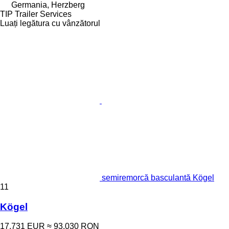
Germania, Herzberg
TIP Trailer Services
Luați legătura cu vânzătorul
semiremorcă basculantă Kögel
11
Kögel
17.731 EUR
≈ 93.030 RON