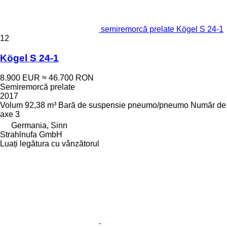
semiremorcă prelate Kögel S 24-1
12
Kögel S 24-1
8.900 EUR
≈ 46.700 RON
Semiremorcă prelate
2017
Volum
92,38 m³
Bară de suspensie
pneumo/pneumo
Număr de
axe
3
Germania, Sinn
Strahlnufa GmbH
Luați legătura cu vânzătorul