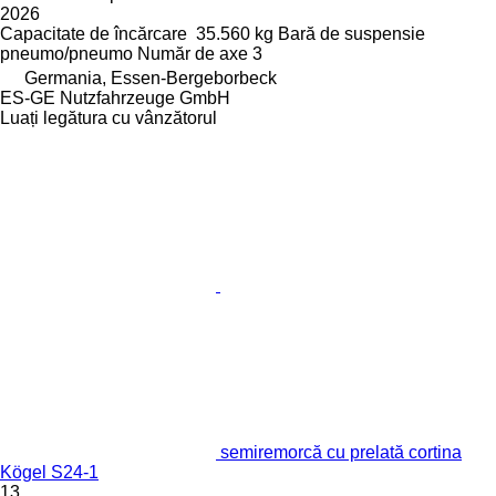
2026
Capacitate de încărcare
35.560 kg
Bară de suspensie
pneumo/pneumo
Număr de axe
3
Germania, Essen-Bergeborbeck
ES-GE Nutzfahrzeuge GmbH
Luați legătura cu vânzătorul
semiremorcă cu prelată cortina
Kögel S24-1
13