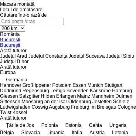
Macara montată
Locul de amplasare
Căutare într-o rază de
România
București
București
Arată tuturor
Județul Arad
Județul Constanța
Județul Suceava
Județul Sibiu
Județul Bihor
Arată tuturor
Europa
Germania
Hannover
Groß Ippener
Potsdam
Essen
Munich
Stuttgart
Dortmund
Regensburg
Lemgo
Bovenden
Karlsruhe
Hamburg
Giessen
Salzgitter
Hilden
Erlangen
Mainz
Mannheim
Dulmen
Sittensen
Moosburg an der Isar
Oldenburg
Jestetten
Schleiz
Ludwigshafen
Coswig
Augsburg
Freiburg im Breisgau
Cologne
Twist
Kassel
Arată tuturor
Țările de Jos
Polonia
Estonia
Cehia
Ungaria
Belgia
Slovacia
Lituania
Italia
Austria
Letonia