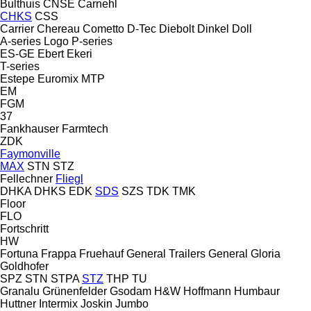
Bulthuis
CNSE
Carnehl
CHKS
CSS
Carrier
Chereau
Cometto
D-Tec
Diebolt
Dinkel
Doll
A-series
Logo
P-series
ES-GE
Ebert
Ekeri
T-series
Estepe
Euromix MTP
EM
FGM
37
Fankhauser
Farmtech
ZDK
Faymonville
MAX
STN
STZ
Fellechner
Fliegl
DHKA
DHKS
EDK
SDS
SZS
TDK
TMK
Floor
FLO
Fortschritt
HW
Fortuna
Frappa
Fruehauf
General Trailers
General
Gloria
Goldhofer
SPZ
STN
STPA
STZ
THP
TU
Granalu
Grünenfelder
Gsodam
H&W
Hoffmann
Humbaur
Huttner
Intermix
Joskin
Jumbo