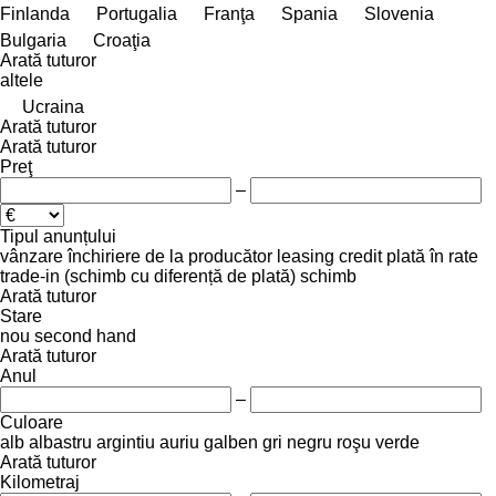
Finlanda
Portugalia
Franţa
Spania
Slovenia
Bulgaria
Croaţia
Arată tuturor
altele
Ucraina
Arată tuturor
Arată tuturor
Preţ
–
Tipul anunțului
vânzare
închiriere
de la producător
leasing
credit
plată în rate
trade-in (schimb cu diferență de plată)
schimb
Arată tuturor
Stare
nou
second hand
Arată tuturor
Anul
–
Culoare
alb
albastru
argintiu
auriu
galben
gri
negru
roşu
verde
Arată tuturor
Kilometraj