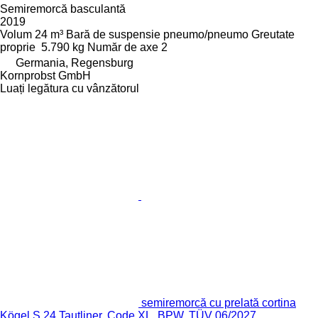
Semiremorcă basculantă
2019
Volum
24 m³
Bară de suspensie
pneumo/pneumo
Greutate
proprie
5.790 kg
Număr de axe
2
Germania, Regensburg
Kornprobst GmbH
Luați legătura cu vânzătorul
semiremorcă cu prelată cortina
Kögel S 24 Tautliner, Code XL, BPW, TÜV 06/2027