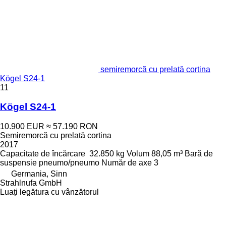
semiremorcă cu prelată cortina
Kögel S24-1
11
Kögel S24-1
10.900 EUR
≈ 57.190 RON
Semiremorcă cu prelată cortina
2017
Capacitate de încărcare
32.850 kg
Volum
88,05 m³
Bară de
suspensie
pneumo/pneumo
Număr de axe
3
Germania, Sinn
Strahlnufa GmbH
Luați legătura cu vânzătorul