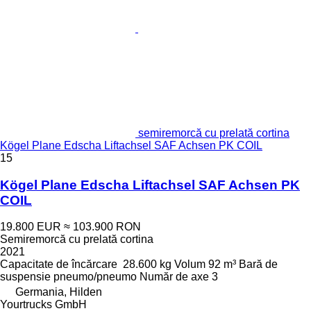
semiremorcă cu prelată cortina
Kögel Plane Edscha Liftachsel SAF Achsen PK COIL
15
Kögel Plane Edscha Liftachsel SAF Achsen PK
COIL
19.800 EUR
≈ 103.900 RON
Semiremorcă cu prelată cortina
2021
Capacitate de încărcare
28.600 kg
Volum
92 m³
Bară de
suspensie
pneumo/pneumo
Număr de axe
3
Germania, Hilden
Yourtrucks GmbH