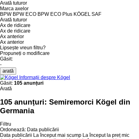
Arată tuturor
Marca axelor
BPW
BPW ECO
BPW ECO Plus
KÖGEL
SAF
Arată tuturor
Ax de ridicare
Ax de ridicare
Ax anterior
Ax anterior
Lipsește vreun filtru?
Propuneți o modificare
Găsit:
-
arată
Informații despre Kögel
Găsit:
105 anunțuri
Arată
105 anunțuri:
Semiremorci Kögel din
Germania
Filtru
Ordonează
:
Data publicării
Data publicării
La început mai scump
La început la preț mic