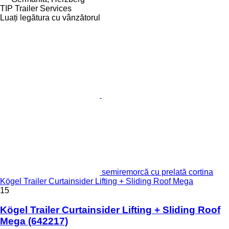
TIP Trailer Services
Luați legătura cu vânzătorul
semiremorcă cu prelată cortina
Kögel Trailer Curtainsider Lifting + Sliding Roof Mega
15
Kögel Trailer Curtainsider Lifting + Sliding Roof
Mega
(642217)