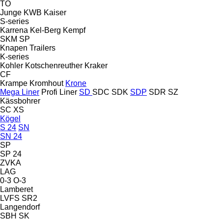
TO
Junge
KWB
Kaiser
S-series
Karrena
Kel-Berg
Kempf
SKM
SP
Knapen Trailers
K-series
Kohler
Kotschenreuther
Kraker
CF
Krampe
Kromhout
Krone
Mega Liner
Profi Liner
SD
SDC
SDK
SDP
SDR
SZ
Kässbohrer
SC
XS
Kögel
S 24
SN
SN 24
SP
SP 24
ZVKA
LAG
0-3
O-3
Lamberet
LVFS
SR2
Langendorf
SBH
SK