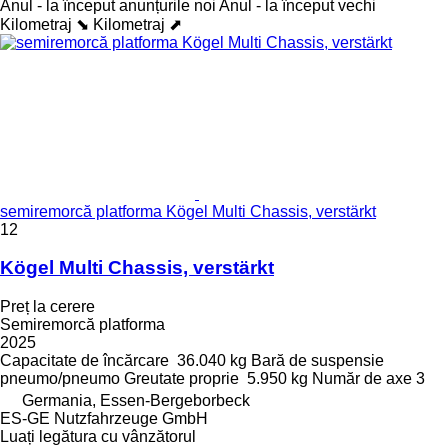
Anul - la început anunțurile noi
Anul - la început vechi
Kilometraj ⬊
Kilometraj ⬈
semiremorcă platforma Kögel Multi Chassis, verstärkt
12
Kögel Multi Chassis, verstärkt
Preț la cerere
Semiremorcă platforma
2025
Capacitate de încărcare
36.040 kg
Bară de suspensie
pneumo/pneumo
Greutate proprie
5.950 kg
Număr de axe
3
Germania, Essen-Bergeborbeck
ES-GE Nutzfahrzeuge GmbH
Luați legătura cu vânzătorul