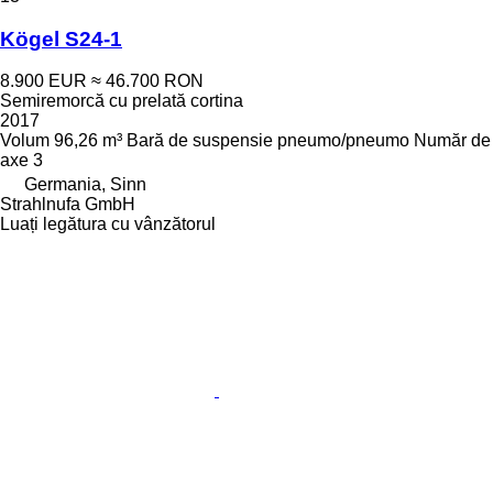
Kögel S24-1
8.900 EUR
≈ 46.700 RON
Semiremorcă cu prelată cortina
2017
Volum
96,26 m³
Bară de suspensie
pneumo/pneumo
Număr de
axe
3
Germania, Sinn
Strahlnufa GmbH
Luați legătura cu vânzătorul