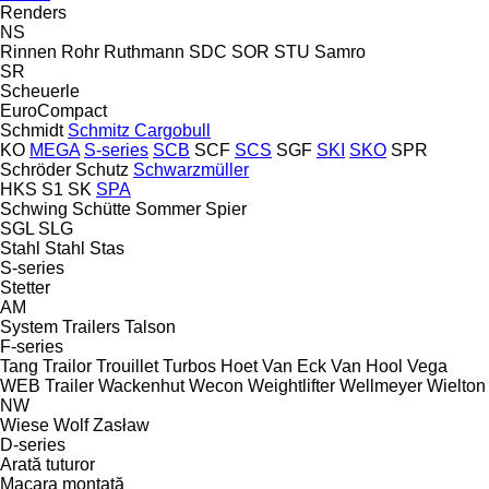
Renders
NS
Rinnen
Rohr
Ruthmann
SDC
SOR
STU
Samro
SR
Scheuerle
EuroCompact
Schmidt
Schmitz Cargobull
KO
MEGA
S-series
SCB
SCF
SCS
SGF
SKI
SKO
SPR
Schröder
Schutz
Schwarzmüller
HKS
S1
SK
SPA
Schwing
Schütte
Sommer
Spier
SGL
SLG
Stahl
Stahl
Stas
S-series
Stetter
AM
System Trailers
Talson
F-series
Tang
Trailor
Trouillet
Turbos Hoet
Van Eck
Van Hool
Vega
WEB Trailer
Wackenhut
Wecon
Weightlifter
Wellmeyer
Wielton
NW
Wiese
Wolf
Zasław
D-series
Arată tuturor
Macara montată