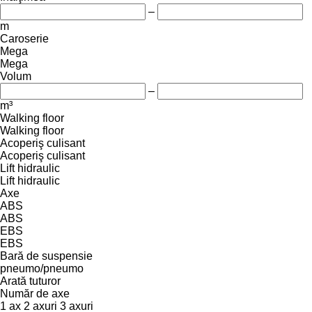
–
m
Caroserie
Mega
Mega
Volum
–
m³
Walking floor
Walking floor
Acoperiş culisant
Acoperiş culisant
Lift hidraulic
Lift hidraulic
Axe
ABS
ABS
EBS
EBS
Bară de suspensie
pneumo/pneumo
Arată tuturor
Număr de axe
1 ax
2 axuri
3 axuri