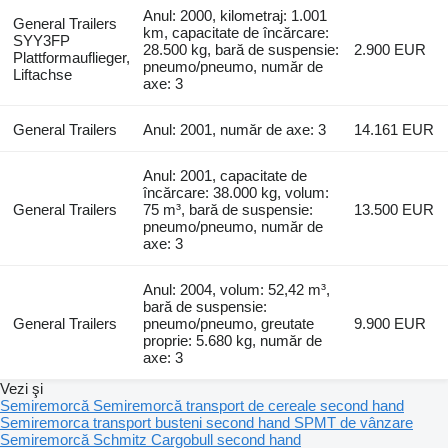
Anul: 2000, kilometraj: 1.001
General Trailers
km, capacitate de încărcare:
SYY3FP
28.500 kg, bară de suspensie:
2.900 EUR
Plattformauflieger,
pneumo/pneumo, număr de
Liftachse
axe: 3
General Trailers
Anul: 2001, număr de axe: 3
14.161 EUR
Anul: 2001, capacitate de
încărcare: 38.000 kg, volum:
General Trailers
75 m³, bară de suspensie:
13.500 EUR
pneumo/pneumo, număr de
axe: 3
Anul: 2004, volum: 52,42 m³,
bară de suspensie:
General Trailers
pneumo/pneumo, greutate
9.900 EUR
proprie: 5.680 kg, număr de
axe: 3
Vezi şi
Semiremorcă
Semiremorcă transport de cereale second hand
Semiremorca transport busteni second hand
SPMT de vânzare
Semiremorcă Schmitz Cargobull second hand