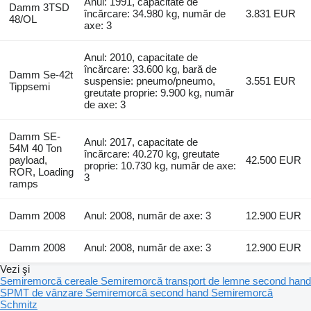
Anul: 1991, capacitate de
Damm 3TSD
încărcare: 34.980 kg, număr de
3.831 EUR
48/OL
axe: 3
Anul: 2010, capacitate de
încărcare: 33.600 kg, bară de
Damm Se-42t
suspensie: pneumo/pneumo,
3.551 EUR
Tippsemi
greutate proprie: 9.900 kg, număr
de axe: 3
Damm SE-
Anul: 2017, capacitate de
54M 40 Ton
încărcare: 40.270 kg, greutate
payload,
42.500 EUR
proprie: 10.730 kg, număr de axe:
ROR, Loading
3
ramps
Damm 2008
Anul: 2008, număr de axe: 3
12.900 EUR
Damm 2008
Anul: 2008, număr de axe: 3
12.900 EUR
Vezi şi
Semiremorcă cereale
Semiremorcă transport de lemne second hand
SPMT de vânzare
Semiremorcă second hand
Semiremorcă
Schmitz