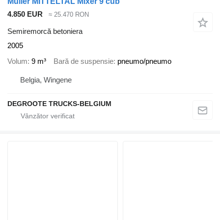
Muller MITTELTAL Mixer 9 cub
4.850 EUR
≈ 25.470 RON
Semiremorcă betoniera
2005
Volum
9 m³
Bară de suspensie
pneumo/pneumo
Belgia, Wingene
DEGROOTE TRUCKS-BELGIUM