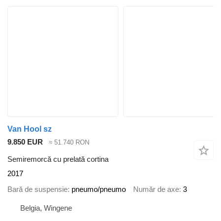
Van Hool sz
9.850 EUR
≈ 51.740 RON
Semiremorcă cu prelată cortina
2017
Bară de suspensie
pneumo/pneumo
Număr de axe
3
Belgia, Wingene