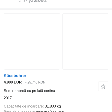
20
ani pe Autoline
Kässbohrer
4.900 EUR
≈ 25.740 RON
Semiremorcă cu prelată cortina
2017
Capacitate de încărcare
31.800 kg
Bară de suspensie
pneumo/pneumo