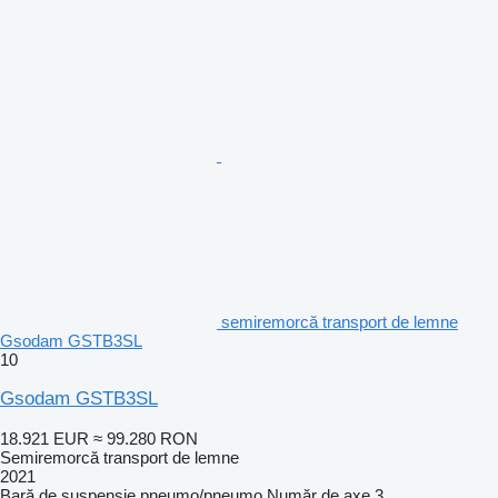
semiremorcă transport de lemne
Gsodam GSTB3SL
10
Gsodam GSTB3SL
18.921 EUR
≈ 99.280 RON
Semiremorcă transport de lemne
2021
Bară de suspensie
pneumo/pneumo
Număr de axe
3