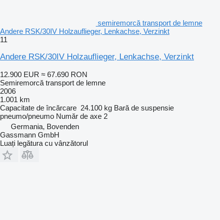
semiremorcă transport de lemne
Andere RSK/30IV Holzauflieger, Lenkachse, Verzinkt
11
Andere RSK/30IV Holzauflieger, Lenkachse, Verzinkt
12.900 EUR
≈ 67.690 RON
Semiremorcă transport de lemne
2006
1.001 km
Capacitate de încărcare
24.100 kg
Bară de suspensie
pneumo/pneumo
Număr de axe
2
Germania, Bovenden
Gassmann GmbH
Luați legătura cu vânzătorul