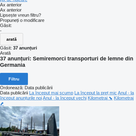
Ax anterior
Ax anterior
Lipsește vreun filtru?
Propuneți o modificare
Găsit:
-
arată
Găsit:
37 anunțuri
Arată
37 anunțuri:
Semiremorci transporturi de lemne din
Germania
Filtru
Ordonează
:
Data publicării
Data publicării
La început mai scump
La început la preț mic
Anul - la
început anunțurile noi
Anul - la început vechi
Kilometraj ⬊
Kilometraj
⬈