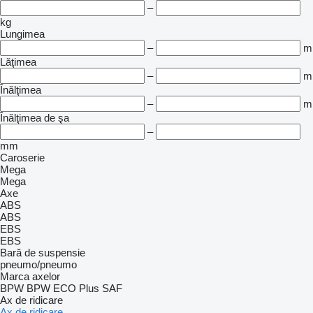
–
kg
Lungimea
–
m
Lăţimea
–
m
Înălţimea
–
m
Înălţimea de şa
–
mm
Caroserie
Mega
Mega
Axe
ABS
ABS
EBS
EBS
Bară de suspensie
pneumo/pneumo
Marca axelor
BPW
BPW ECO Plus
SAF
Ax de ridicare
Ax de ridicare