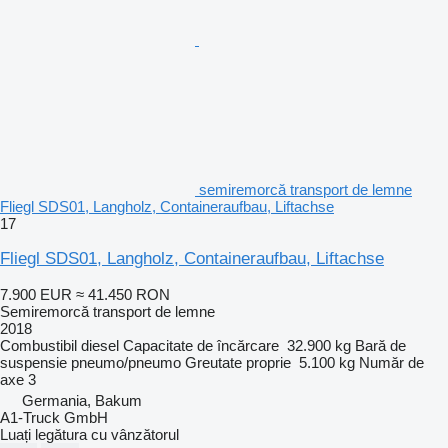
semiremorcă transport de lemne
Fliegl SDS01, Langholz, Containeraufbau, Liftachse
17
Fliegl SDS01, Langholz, Containeraufbau, Liftachse
7.900 EUR
≈ 41.450 RON
Semiremorcă transport de lemne
2018
Combustibil
diesel
Capacitate de încărcare
32.900 kg
Bară de
suspensie
pneumo/pneumo
Greutate proprie
5.100 kg
Număr de
axe
3
Germania, Bakum
A1-Truck GmbH
Luați legătura cu vânzătorul