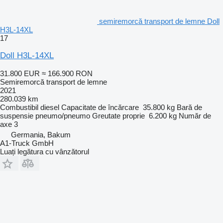
semiremorcă transport de lemne Doll
H3L-14XL
17
Doll H3L-14XL
31.800 EUR
≈ 166.900 RON
Semiremorcă transport de lemne
2021
280.039 km
Combustibil
diesel
Capacitate de încărcare
35.800 kg
Bară de
suspensie
pneumo/pneumo
Greutate proprie
6.200 kg
Număr de
axe
3
Germania, Bakum
A1-Truck GmbH
Luați legătura cu vânzătorul