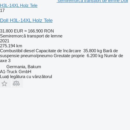
semiremorcă transport de lemne Doll
H3L-14XL Holz Tele
17
Doll H3L-14XL Holz Tele
31.800 EUR
≈ 166.900 RON
Semiremorcă transport de lemne
2021
275.194 km
Combustibil
diesel
Capacitate de încărcare
35.800 kg
Bară de
suspensie
pneumo/pneumo
Greutate proprie
6.200 kg
Număr de
axe
3
Germania, Bakum
A1-Truck GmbH
Luați legătura cu vânzătorul