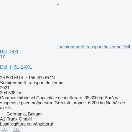
semiremorcă transport de lemne Doll
H3L-14XL
17
Doll H3L-14XL
29.800 EUR
≈ 156.400 RON
Semiremorcă transport de lemne
2021
304.338 km
Combustibil
diesel
Capacitate de încărcare
35.800 kg
Bară de
suspensie
pneumo/pneumo
Greutate proprie
6.200 kg
Număr de
axe
3
Germania, Bakum
A1-Truck GmbH
Luați legătura cu vânzătorul