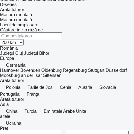
D-series
Arată tuturor
Macara montată
Macara montată
Locul de amplasare
Căutare într-o rază de
România
Județul Cluj
Județul Bihor
Europa
Germania
Hannover
Bovenden
Oldenburg
Regensburg
Stuttgart
Dusseldorf
Moosburg an der Isar
Sittensen
Arată tuturor
Polonia
Țările de Jos
Cehia
Austria
Slovacia
Portugalia
Franţa
Arată tuturor
Asia
China
Turcia
Emiratele Arabe Unite
altele
Ucraina
Preţ