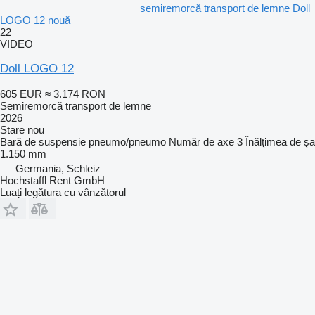
semiremorcă transport de lemne Doll
LOGO 12 nouă
22
VIDEO
Doll LOGO 12
605 EUR
≈ 3.174 RON
Semiremorcă transport de lemne
2026
Stare
nou
Bară de suspensie
pneumo/pneumo
Număr de axe
3
Înălţimea de şa
1.150 mm
Germania, Schleiz
Hochstaffl Rent GmbH
Luați legătura cu vânzătorul