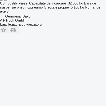
Combustibil
diesel
Capacitate de încărcare
32.900 kg
Bară de
suspensie
pneumo/pneumo
Greutate proprie
5.100 kg
Număr de
axe
3
Germania, Bakum
A1-Truck GmbH
Luați legătura cu vânzătorul