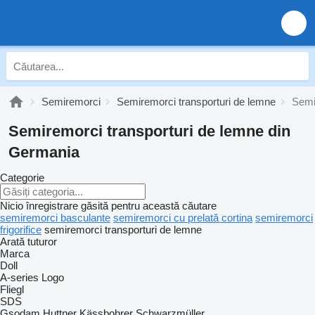
Semiremorci
Semiremorci transporturi de lemne
Semi
Semiremorci transporturi de lemne din
Germania
Categorie
Nicio înregistrare găsită pentru această căutare
semiremorci basculante
semiremorci cu prelată cortina
semiremorci
frigorifice
semiremorci transporturi de lemne
Arată tuturor
Marca
Doll
A-series
Logo
Fliegl
SDS
Gsodam
Huttner
Kässbohrer
Schwarzmüller