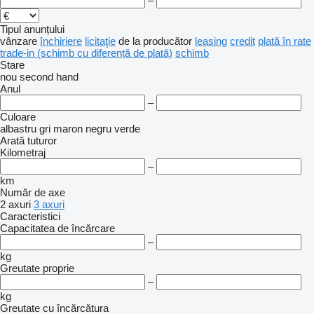
–
Tipul anunțului
vânzare
închiriere
licitaţie
de la producător
leasing
credit
plată în rate
trade-in (schimb cu diferență de plată)
schimb
Stare
nou
second hand
Anul
–
Culoare
albastru
gri
maron
negru
verde
Arată tuturor
Kilometraj
–
km
Număr de axe
2 axuri
3 axuri
Caracteristici
Capacitatea de încărcare
–
kg
Greutate proprie
–
kg
Greutate cu încărcătura