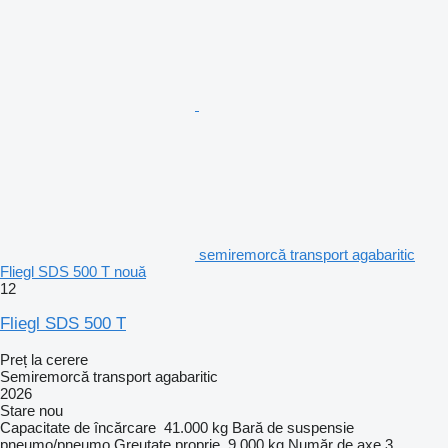
semiremorcă transport agabaritic
Fliegl SDS 500 T nouă
12
Fliegl SDS 500 T
Preț la cerere
Semiremorcă transport agabaritic
2026
Stare
nou
Capacitate de încărcare
41.000 kg
Bară de suspensie
pneumo/pneumo
Greutate proprie
9.000 kg
Număr de axe
3