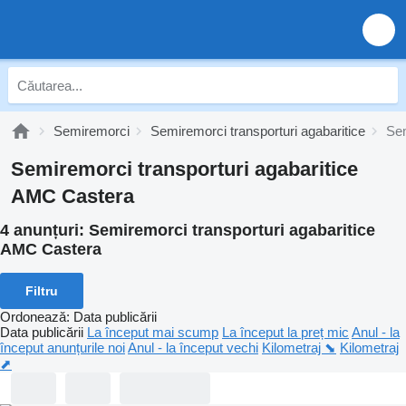
Semiremorci
Semiremorci transporturi agabaritice
Sem
Semiremorci transporturi agabaritice
AMC Castera
4 anunțuri:
Semiremorci transporturi agabaritice
AMC Castera
Filtru
Ordonează
:
Data publicării
Data publicării
La început mai scump
La început la preț mic
Anul - la
început anunțurile noi
Anul - la început vechi
Kilometraj ⬊
Kilometraj
⬈