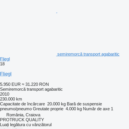
semiremorcă transport agabaritic
Fliegl
18
Fliegl
5.950 EUR
≈ 31.220 RON
Semiremorcă transport agabaritic
2010
230.000 km
Capacitate de încărcare
20.000 kg
Bară de suspensie
pneumo/pneumo
Greutate proprie
4.000 kg
Număr de axe
1
România, Craiova
PROTRUCK QUALITY
Luați legătura cu vânzătorul