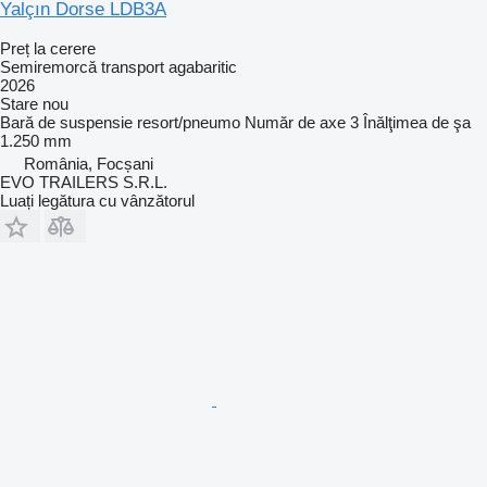
Yalçın Dorse LDB3A
Preț la cerere
Semiremorcă transport agabaritic
2026
Stare
nou
Bară de suspensie
resort/pneumo
Număr de axe
3
Înălţimea de şa
1.250 mm
România, Focșani
EVO TRAILERS S.R.L.
Luați legătura cu vânzătorul