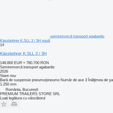
semiremorcă transport agabaritic
Kässbohrer K.SLL 3 / 3H nouă
14
Kässbohrer K.SLL 3 / 3H
148.800 EUR
≈ 780.700 RON
Semiremorcă transport agabaritic
2026
Stare
nou
Bară de suspensie
pneumo/pneumo
Număr de axe
3
Înălţimea de şa
1.250 mm
România, București
PREMIUM TRAILERS STORE SRL
Luați legătura cu vânzătorul