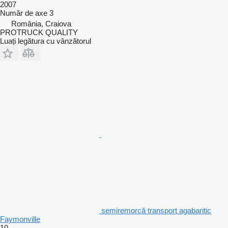
2007
Număr de axe
3
România, Craiova
PROTRUCK QUALITY
Luați legătura cu vânzătorul
semiremorcă transport agabaritic
Faymonville
10