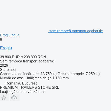
semiremorcă transport agabaritic
Eroglu nouă
8
Eroglu
39.800 EUR
≈ 208.800 RON
Semiremorcă transport agabaritic
2026
Stare
nou
Capacitate de încărcare
13.750 kg
Greutate proprie
7.250 kg
Număr de axe
1
Înălţimea de şa
1.150 mm
România, București
PREMIUM TRAILERS STORE SRL
Luați legătura cu vânzătorul