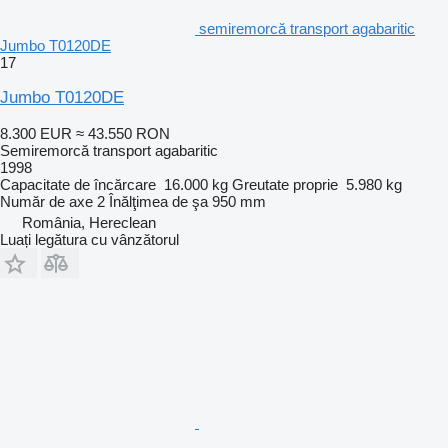
semiremorcă transport agabaritic
Jumbo T0120DE
17
Jumbo T0120DE
8.300 EUR
≈ 43.550 RON
Semiremorcă transport agabaritic
1998
Capacitate de încărcare
16.000 kg
Greutate proprie
5.980 kg
Număr de axe
2
Înălţimea de şa
950 mm
România, Hereclean
Luați legătura cu vânzătorul