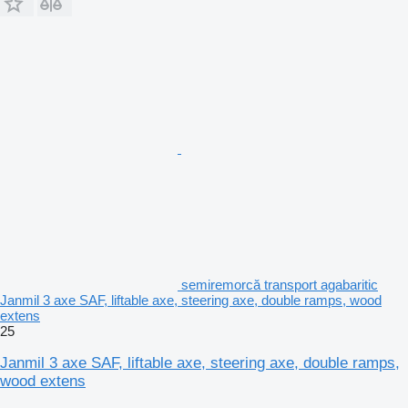
semiremorcă transport agabaritic
Janmil 3 axe SAF, liftable axe, steering axe, double ramps, wood
extens
25
Janmil 3 axe SAF, liftable axe, steering axe, double ramps,
wood extens