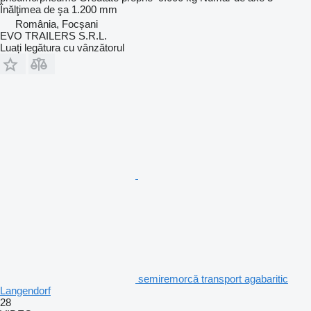
Înălţimea de şa
1.200 mm
România, Focșani
EVO TRAILERS S.R.L.
Luați legătura cu vânzătorul
semiremorcă transport agabaritic
Langendorf
28