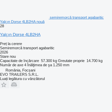
semiremorcă transport agabaritic
Yalçın Dorse 4LB2HA nouă
28
Yalçın Dorse 4LB2HA
Preț la cerere
Semiremorcă transport agabaritic
2026
Stare
nou
Capacitate de încărcare
57.300 kg
Greutate proprie
14.700 kg
Număr de axe
4
Înălţimea de şa
1.250 mm
România, Focșani
EVO TRAILERS S.R.L.
Luați legătura cu vânzătorul