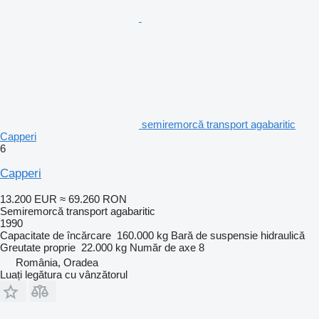
semiremorcă transport agabaritic
Capperi
6
Capperi
13.200 EUR
≈ 69.260 RON
Semiremorcă transport agabaritic
1990
Capacitate de încărcare
160.000 kg
Bară de suspensie
hidraulică
Greutate proprie
22.000 kg
Număr de axe
8
România, Oradea
Luați legătura cu vânzătorul