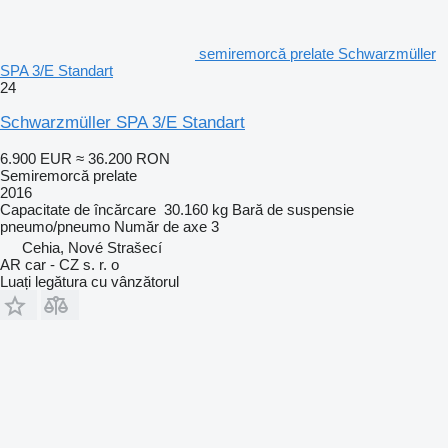
semiremorcă prelate Schwarzmüller
SPA 3/E Standart
24
Schwarzmüller SPA 3/E Standart
6.900 EUR
≈ 36.200 RON
Semiremorcă prelate
2016
Capacitate de încărcare
30.160 kg
Bară de suspensie
pneumo/pneumo
Număr de axe
3
Cehia, Nové Strašecí
AR car - CZ s. r. o
Luați legătura cu vânzătorul