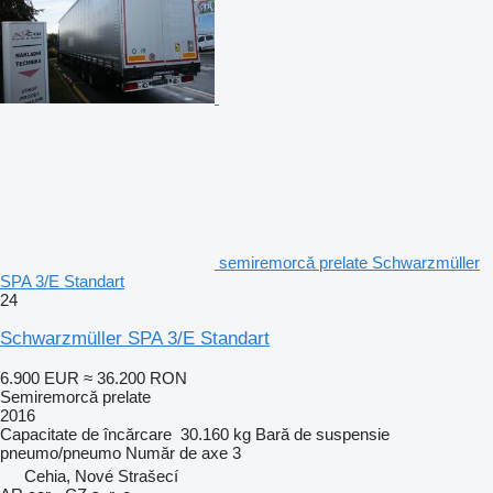
semiremorcă prelate Schwarzmüller
SPA 3/E Standart
24
Schwarzmüller SPA 3/E Standart
6.900 EUR
≈ 36.200 RON
Semiremorcă prelate
2016
Capacitate de încărcare
30.160 kg
Bară de suspensie
pneumo/pneumo
Număr de axe
3
Cehia, Nové Strašecí