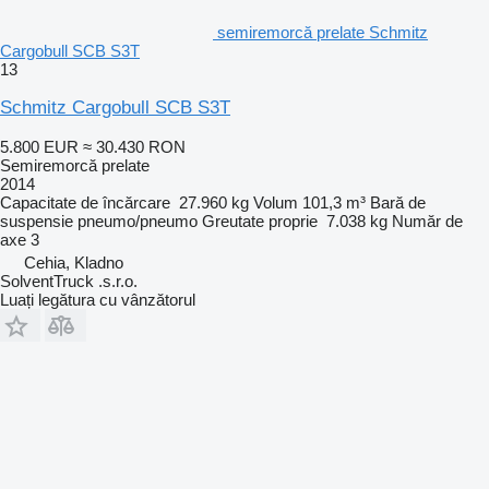
semiremorcă prelate Schmitz
Cargobull SCB S3T
13
Schmitz Cargobull SCB S3T
5.800 EUR
≈ 30.430 RON
Semiremorcă prelate
2014
Capacitate de încărcare
27.960 kg
Volum
101,3 m³
Bară de
suspensie
pneumo/pneumo
Greutate proprie
7.038 kg
Număr de
axe
3
Cehia, Kladno
SolventTruck .s.r.o.
Luați legătura cu vânzătorul