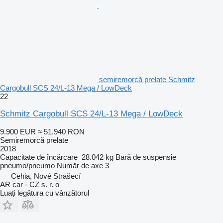
semiremorcă prelate Schmitz
Cargobull SCS 24/L-13 Mega / LowDeck
22
Schmitz Cargobull SCS 24/L-13 Mega / LowDeck
9.900 EUR
≈ 51.940 RON
Semiremorcă prelate
2018
Capacitate de încărcare
28.042 kg
Bară de suspensie
pneumo/pneumo
Număr de axe
3
Cehia, Nové Strašecí
AR car - CZ s. r. o
Luați legătura cu vânzătorul