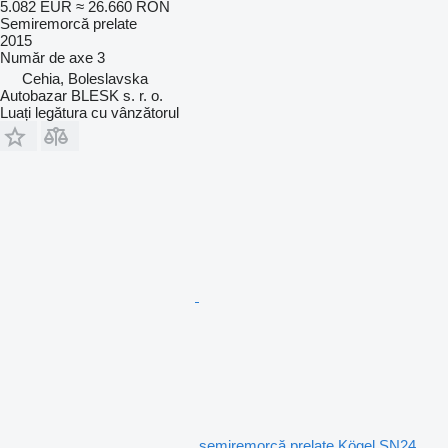
5.082 EUR
≈ 26.660 RON
Semiremorcă prelate
2015
Număr de axe
3
Cehia, Boleslavska
Autobazar BLESK s. r. o.
Luați legătura cu vânzătorul
semiremorcă prelate Kögel SN24