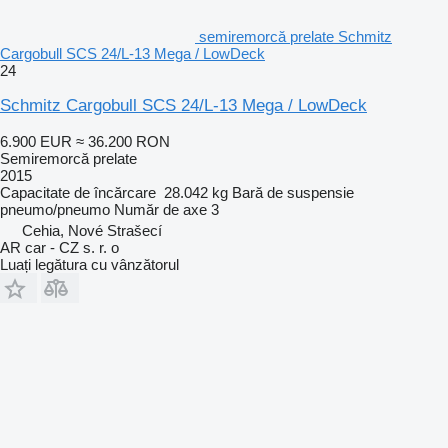
semiremorcă prelate Schmitz
Cargobull SCS 24/L-13 Mega / LowDeck
24
Schmitz Cargobull SCS 24/L-13 Mega / LowDeck
6.900 EUR
≈ 36.200 RON
Semiremorcă prelate
2015
Capacitate de încărcare
28.042 kg
Bară de suspensie
pneumo/pneumo
Număr de axe
3
Cehia, Nové Strašecí
AR car - CZ s. r. o
Luați legătura cu vânzătorul