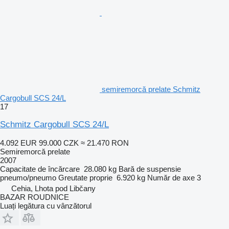
semiremorcă prelate Schmitz
Cargobull SCS 24/L
17
Schmitz Cargobull SCS 24/L
4.092 EUR
99.000 CZK
≈ 21.470 RON
Semiremorcă prelate
2007
Capacitate de încărcare
28.080 kg
Bară de suspensie
pneumo/pneumo
Greutate proprie
6.920 kg
Număr de axe
3
Cehia, Lhota pod Libčany
BAZAR ROUDNICE
Luați legătura cu vânzătorul