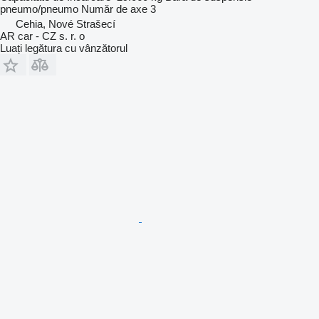
pneumo/pneumo
Număr de axe
3
Cehia, Nové Strašecí
AR car - CZ s. r. o
Luați legătura cu vânzătorul