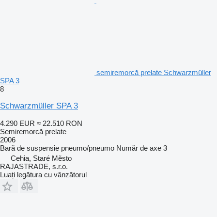
semiremorcă prelate Schwarzmüller
SPA 3
8
Schwarzmüller SPA 3
4.290 EUR
≈ 22.510 RON
Semiremorcă prelate
2006
Bară de suspensie
pneumo/pneumo
Număr de axe
3
Cehia, Staré Město
RAJASTRADE, s.r.o.
Luați legătura cu vânzătorul