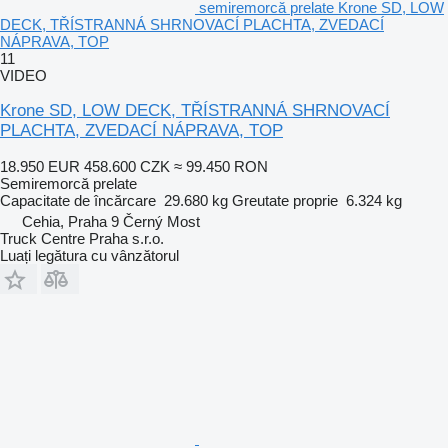
semiremorcă prelate Krone SD, LOW
DECK, TŘÍSTRANNÁ SHRNOVACÍ PLACHTA, ZVEDACÍ
NÁPRAVA, TOP
11
VIDEO
Krone SD, LOW DECK, TŘÍSTRANNÁ SHRNOVACÍ
PLACHTA, ZVEDACÍ NÁPRAVA, TOP
18.950 EUR
458.600 CZK
≈ 99.450 RON
Semiremorcă prelate
Capacitate de încărcare
29.680 kg
Greutate proprie
6.324 kg
Cehia, Praha 9 Černý Most
Truck Centre Praha s.r.o.
Luați legătura cu vânzătorul