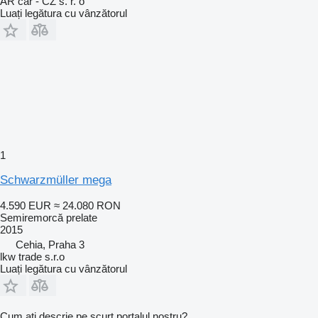
AR car - CZ s. r. o
Luați legătura cu vânzătorul
1
Schwarzmüller mega
4.590 EUR
≈ 24.080 RON
Semiremorcă prelate
2015
Cehia, Praha 3
lkw trade s.r.o
Luați legătura cu vânzătorul
Cum ați descrie pe scurt portalul nostru?