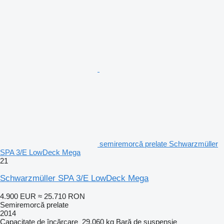
semiremorcă prelate Schwarzmüller
SPA 3/E LowDeck Mega
21
Schwarzmüller SPA 3/E LowDeck Mega
4.900 EUR
≈ 25.710 RON
Semiremorcă prelate
2014
Capacitate de încărcare
29.060 kg
Bară de suspensie