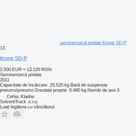
semiremorcă prelate Krone SD-P
13
Krone SD-P
2.500 EUR
≈ 13.120 RON
Semiremorcă prelate
2011
Capacitate de încărcare
29.520 kg
Bară de suspensie
pneumo/pneumo
Greutate proprie
6.480 kg
Număr de axe
3
Cehia, Kladno
SolventTruck .s.r.o.
Luați legătura cu vânzătorul