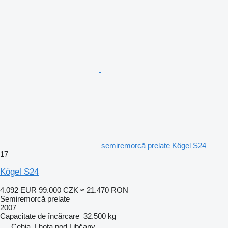
semiremorcă prelate Kögel S24
17
Kögel S24
4.092 EUR
99.000 CZK
≈ 21.470 RON
Semiremorcă prelate
2007
Capacitate de încărcare
32.500 kg
Cehia, Lhota pod Libčany