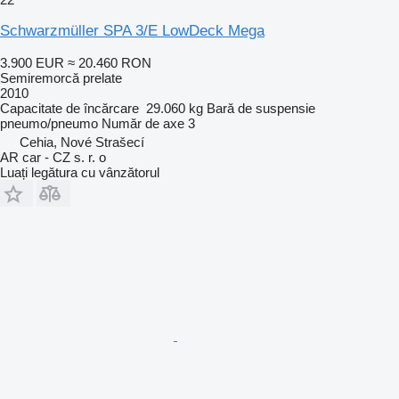
Schwarzmüller SPA 3/E LowDeck Mega
3.900 EUR
≈ 20.460 RON
Semiremorcă prelate
2010
Capacitate de încărcare
29.060 kg
Bară de suspensie
pneumo/pneumo
Număr de axe
3
Cehia, Nové Strašecí
AR car - CZ s. r. o
Luați legătura cu vânzătorul