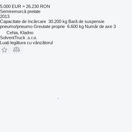
5.000 EUR
≈ 26.230 RON
Semiremorcă prelate
2013
Capacitate de încărcare
30.200 kg
Bară de suspensie
pneumo/pneumo
Greutate proprie
6.600 kg
Număr de axe
3
Cehia, Kladno
SolventTruck .s.r.o.
Luați legătura cu vânzătorul