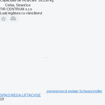
Capacitate de încărcare
28.290 kg
Cehia, Strančice
TIR CENTRUM s.r.o
Luați legătura cu vânzătorul
semiremorcă prelate Schwarzmüller
SPA/3 MEGA LIFTACHSE
19