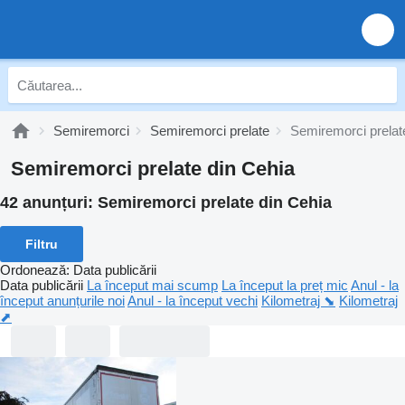
Semiremorci
Semiremorci prelate
Semiremorci prelat
Semiremorci prelate din Cehia
42 anunțuri:
Semiremorci prelate din Cehia
Filtru
Ordonează
:
Data publicării
Data publicării
La început mai scump
La început la preț mic
Anul - la
început anunțurile noi
Anul - la început vechi
Kilometraj ⬊
Kilometraj
⬈