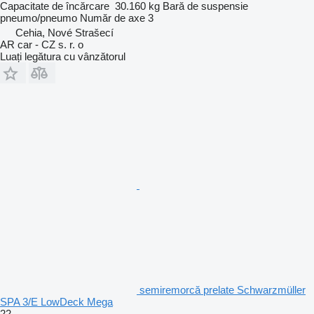
Capacitate de încărcare
30.160 kg
Bară de suspensie
pneumo/pneumo
Număr de axe
3
Cehia, Nové Strašecí
AR car - CZ s. r. o
Luați legătura cu vânzătorul
semiremorcă prelate Schwarzmüller
SPA 3/E LowDeck Mega
22