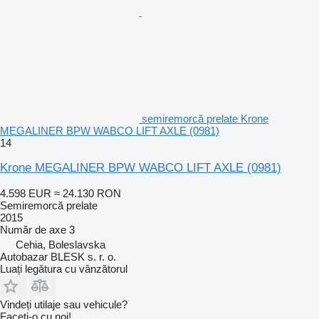
semiremorcă prelate Krone
MEGALINER BPW WABCO LIFT AXLE (0981)
14
Krone MEGALINER BPW WABCO LIFT AXLE (0981)
4.598 EUR
≈ 24.130 RON
Semiremorcă prelate
2015
Număr de axe
3
Cehia, Boleslavska
Autobazar BLESK s. r. o.
Luați legătura cu vânzătorul
Vindeți utilaje sau vehicule?
Faceți-o cu noi!