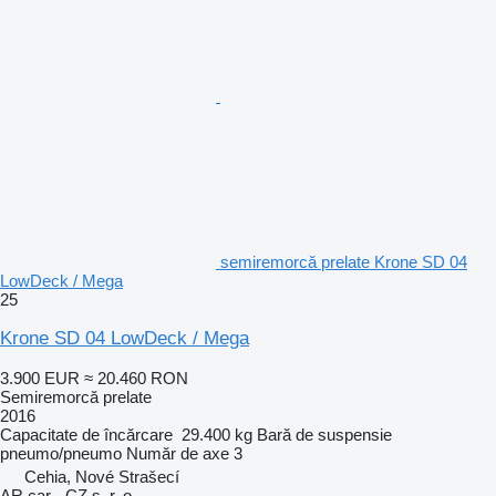
semiremorcă prelate Krone SD 04
LowDeck / Mega
25
Krone SD 04 LowDeck / Mega
3.900 EUR
≈ 20.460 RON
Semiremorcă prelate
2016
Capacitate de încărcare
29.400 kg
Bară de suspensie
pneumo/pneumo
Număr de axe
3
Cehia, Nové Strašecí
AR car - CZ s. r. o