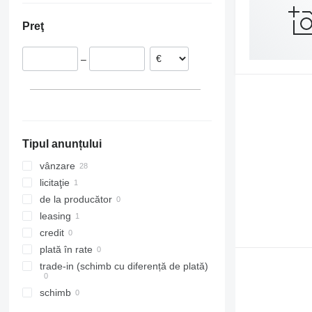
Germania
Preţ
Estonia
Cehia
–
Spania
Ungaria
Marea Britanie
Belgia
Tipul anunțului
vânzare
licitaţie
de la producător
leasing
credit
plată în rate
trade-in (schimb cu diferență de plată)
schimb