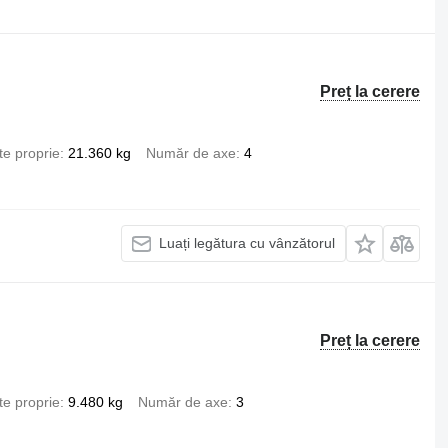
Preț la cerere
te proprie
21.360 kg
Număr de axe
4
Luați legătura cu vânzătorul
Preț la cerere
te proprie
9.480 kg
Număr de axe
3