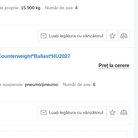
te proprie
15.900 kg
Număr de axe
4
Luați legătura cu vânzătorul
unterweight*Ballast*HU2027
Preț la cerere
e suspensie
pneumo/pneumo
Număr de axe
6
Luați legătura cu vânzătorul