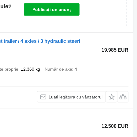
cule?
Publicați un anunț
ailer / 4 axles / 3 hydraulic steeri
19.985 EUR
te proprie
12.360 kg
Număr de axe
4
Luați legătura cu vânzătorul
12.500 EUR