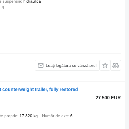
e suspensie
hidraulică
4
Luați legătura cu vânzătorul
ounterweight trailer, fully restored
27.500 EUR
te proprie
17.820 kg
Număr de axe
6