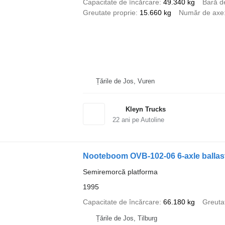
Capacitate de încărcare
49.340 kg
Bară d
Greutate proprie
15.660 kg
Număr de axe
Țările de Jos, Vuren
Kleyn Trucks
22
ani pe Autoline
Nooteboom OVB-102-06 6-axle ballast c
Semiremorcă platforma
1995
Capacitate de încărcare
66.180 kg
Greuta
Țările de Jos, Tilburg