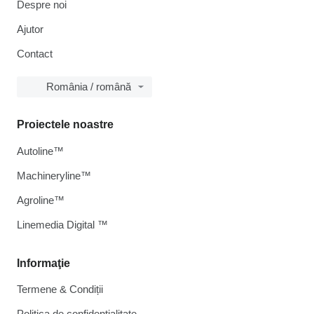
Despre noi
Ajutor
Contact
România / română
Proiectele noastre
Autoline™
Machineryline™
Agroline™
Linemedia Digital ™
Informaţie
Termene & Condiții
Politica de confidențialitate