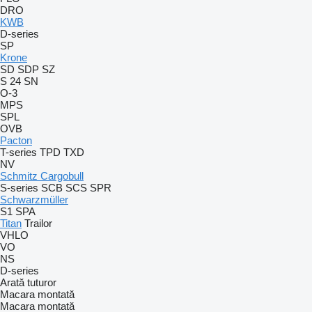
DRO
KWB
D-series
SP
Krone
SD
SDP
SZ
S 24
SN
O-3
MPS
SPL
OVB
Pacton
T-series
TPD
TXD
NV
Schmitz Cargobull
S-series
SCB
SCS
SPR
Schwarzmüller
S1
SPA
Titan
Trailor
VHLO
VO
NS
D-series
Arată tuturor
Macara montată
Macara montată