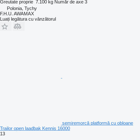
Greutate proprie
7.100 kg
Număr de axe
3
Polonia, Tychy
F.H.U. AWAMAX
Luați legătura cu vânzătorul
semiremorcă platformă cu obloane
Trailor open laadbak Kennis 16000
13