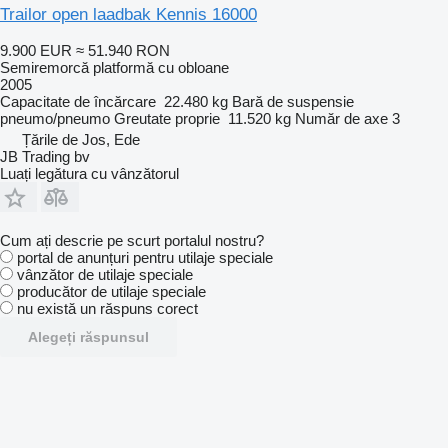
Trailor open laadbak Kennis 16000
9.900 EUR
≈ 51.940 RON
Semiremorcă platformă cu obloane
2005
Capacitate de încărcare
22.480 kg
Bară de suspensie
pneumo/pneumo
Greutate proprie
11.520 kg
Număr de axe
3
Țările de Jos, Ede
JB Trading bv
Luați legătura cu vânzătorul
Cum ați descrie pe scurt portalul nostru?
portal de anunțuri pentru utilaje speciale
vânzător de utilaje speciale
producător de utilaje speciale
nu există un răspuns corect
Alegeți răspunsul