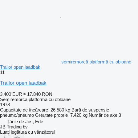
semiremorcă platformă cu obloane
Trailor open laadbak
11
Trailor open laadbak
3.400 EUR
≈ 17.840 RON
Semiremorcă platformă cu obloane
1978
Capacitate de încărcare
26.580 kg
Bară de suspensie
pneumo/pneumo
Greutate proprie
7.420 kg
Număr de axe
3
Țările de Jos, Ede
JB Trading bv
Luați legătura cu vânzătorul