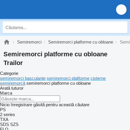
Semiremorci
Semiremorci platforme cu obloane
Semir
Semiremorci platforme cu obloane
Trailor
Categorie
semiremorci basculante
semiremorci platforme
cisterne
semiremorcă
semiremorci platforme cu obloane
Arată tuturor
Marca
Nicio înregistrare găsită pentru această căutare
PS
2 series
TXA
SDS
SZS
FLO