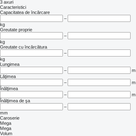
3 axuri
Caracteristici
Capacitatea de încărcare
–
kg
Greutate proprie
–
kg
Greutate cu încărcătura
–
kg
Lungimea
–
m
Lăţimea
–
m
Înălţimea
–
m
Înălţimea de şa
–
mm
Caroserie
Mega
Mega
Volum