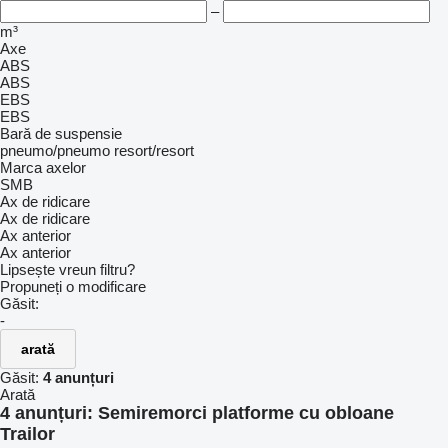
–
m³
Axe
ABS
ABS
EBS
EBS
Bară de suspensie
pneumo/pneumo
resort/resort
Marca axelor
SMB
Ax de ridicare
Ax de ridicare
Ax anterior
Ax anterior
Lipsește vreun filtru?
Propuneți o modificare
Găsit:
-
arată
Găsit:
4 anunțuri
Arată
4 anunțuri:
Semiremorci platforme cu obloane
Trailor