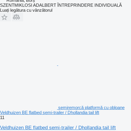
România, Borș
SZENTMIKLOSI ADALBERT ÎNTREPRINDERE INDIVIDUALĂ
Luați legătura cu vânzătorul
semiremorcă platformă cu obloane
Veldhuizen BE flatbed semi-trailer / Dhollandia tail lift
11
Veldhuizen BE flatbed semi-trailer / Dhollandia tail lift