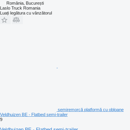
România, București
Laslo Truck Romania
Luați legătura cu vânzătorul
semiremorcă platformă cu obloane
Veldhuizen BE - Flatbed semi-trailer
9
Veldhuizen BE - Flatbed semi-trailer