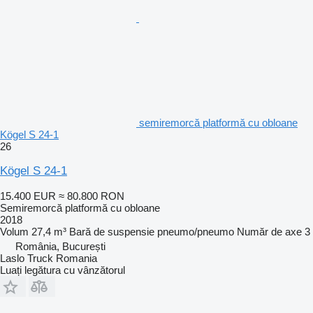
semiremorcă platformă cu obloane
Kögel S 24-1
26
Kögel S 24-1
15.400 EUR
≈ 80.800 RON
Semiremorcă platformă cu obloane
2018
Volum
27,4 m³
Bară de suspensie
pneumo/pneumo
Număr de axe
3
România, București
Laslo Truck Romania
Luați legătura cu vânzătorul