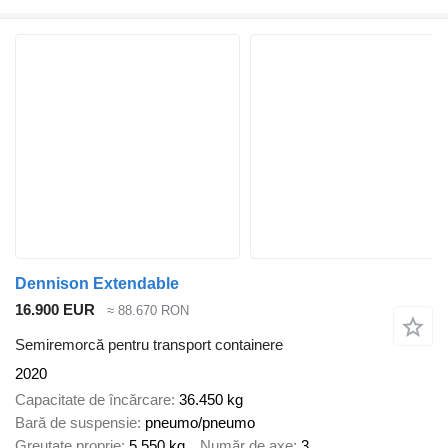
Dennison Extendable
16.900 EUR
≈ 88.670 RON
Semiremorcă pentru transport containere
2020
Capacitate de încărcare
36.450 kg
Bară de suspensie
pneumo/pneumo
Greutate proprie
5.550 kg
Număr de axe
3